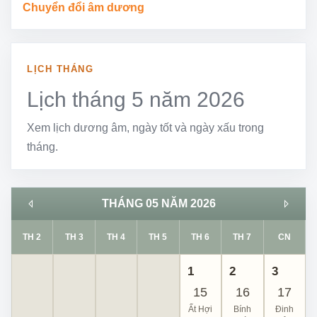
Chuyển đổi âm dương
LỊCH THÁNG
Lịch tháng 5 năm 2026
Xem lịch dương âm, ngày tốt và ngày xấu trong
tháng.
THÁNG 05 NĂM 2026
TH 2
TH 3
TH 4
TH 5
TH 6
TH 7
CN
1
2
3
15
16
17
Ất Hợi
Bính
Đinh