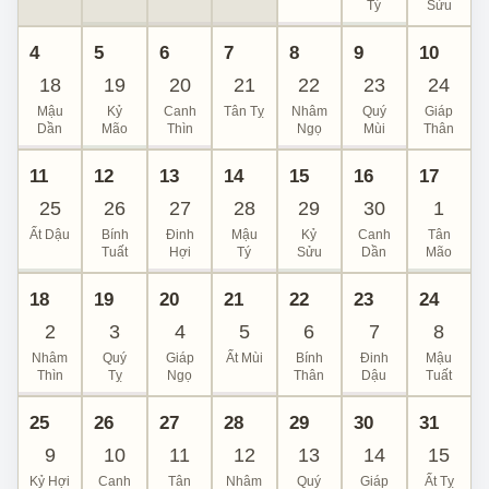
Tý
Sửu
4
5
6
7
8
9
10
18
19
20
21
22
23
24
Mậu
Kỷ
Canh
Tân Tỵ
Nhâm
Quý
Giáp
Dần
Mão
Thìn
Ngọ
Mùi
Thân
11
12
13
14
15
16
17
25
26
27
28
29
30
1
Ất Dậu
Bính
Đinh
Mậu
Kỷ
Canh
Tân
Tuất
Hợi
Tý
Sửu
Dần
Mão
18
19
20
21
22
23
24
2
3
4
5
6
7
8
Nhâm
Quý
Giáp
Ất Mùi
Bính
Đinh
Mậu
Thìn
Tỵ
Ngọ
Thân
Dậu
Tuất
25
26
27
28
29
30
31
9
10
11
12
13
14
15
Kỷ Hợi
Canh
Tân
Nhâm
Quý
Giáp
Ất Tỵ