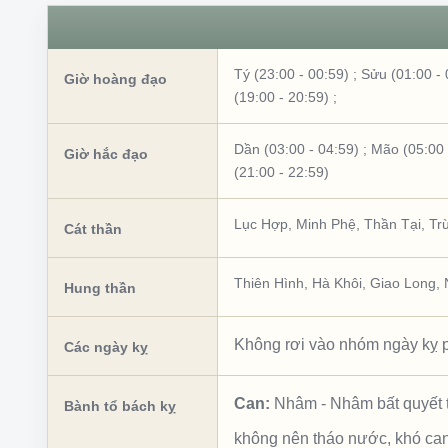
Tý (23:00 - 00:59)
;
Sửu (01:00 - 
Giờ hoàng đạo
(19:00 - 20:59)
;
Dần (03:00 - 04:59)
;
Mão (05:00 
Giờ hắc đạo
(21:00 - 22:59)
Lục Hợp
,
Minh Phệ
,
Thần Tại
,
Tr
Cát thần
Thiên Hình
,
Hà Khôi
,
Giao Long
,
Hung thần
Không rơi vào nhóm ngày kỵ p
Các ngày kỵ
Can:
Nhâm
-
Nhâm bất quyết 
Bành tổ bách kỵ
không nên tháo nước, khó ca