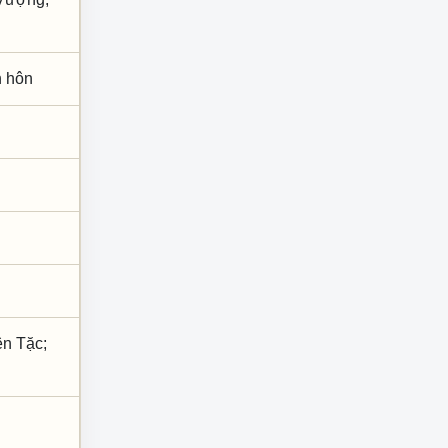
nh hôn
ên Tặc;