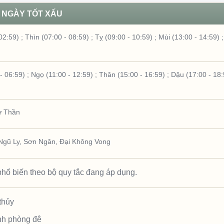
NGÀY TỐT XẤU
02:59)
;
Thìn (07:00 - 08:59)
;
Tỵ (09:00 - 10:59)
;
Mùi (13:00 - 14:59)
- 06:59)
;
Ngọ (11:00 - 12:59)
;
Thân (15:00 - 16:59)
;
Dậu (17:00 - 18:
ừ Thần
Ngũ Ly
,
Sơn Ngân
,
Đại Không Vong
hổ biến theo bộ quy tắc đang áp dụng.
thủy
nh phòng đê