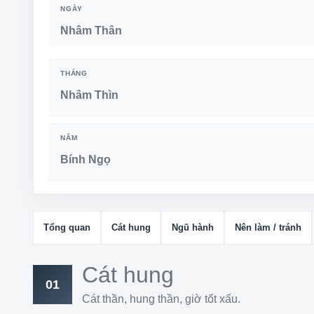
NGÀY
Nhâm Thân
THÁNG
Nhâm Thìn
NĂM
Bính Ngọ
Tổng quan
Cát hung
Ngũ hành
Nên làm / tránh
Cát hung
01
Cát thần, hung thần, giờ tốt xấu.