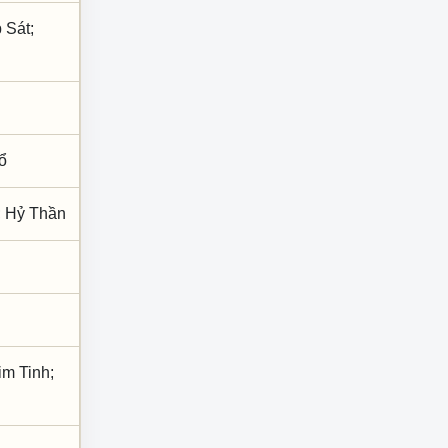
 Sát;
ổ
; Hỷ Thần
im Tinh;