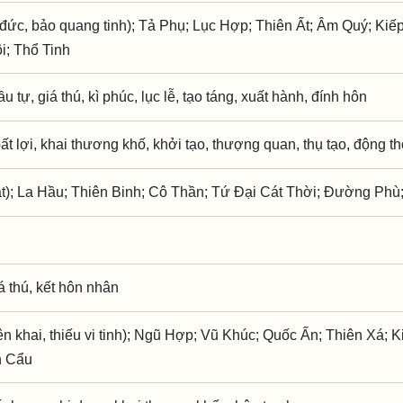
đức, bảo quang tinh); Tả Phụ; Lục Hợp; Thiên Ất; Âm Quý; Kiếp
i; Thổ Tinh
ầu tự, giá thú, kì phúc, lục lễ, tạo táng, xuất hành, đính hôn
ất lợi, khai thương khố, khởi tạo, thượng quan, thụ tạo, động th
t); La Hầu; Thiên Binh; Cô Thần; Tứ Đại Cát Thời; Đường Phù
iá thú, kết hôn nhân
 khai, thiếu vi tinh); Ngũ Hợp; Vũ Khúc; Quốc Ấn; Thiên Xá; K
n Cẩu