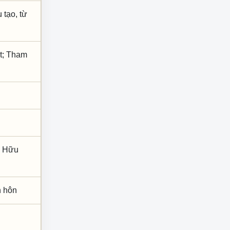
 tạo, từ
Ất; Tham
; Hữu
nh hôn