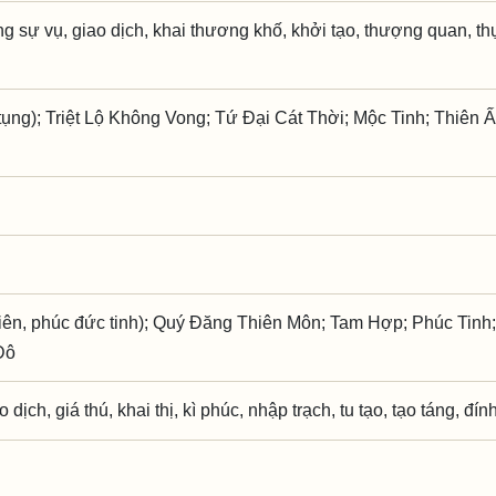
g sự vụ, giao dịch, khai thương khố, khởi tạo, thượng quan, thụ
ụng); Triệt Lộ Không Vong; Tứ Đại Cát Thời; Mộc Tinh; Thiên 
iên, phúc đức tinh); Quý Đăng Thiên Môn; Tam Hợp; Phúc Tinh
Đô
o dịch, giá thú, khai thị, kì phúc, nhập trạch, tu tạo, tạo táng, đí