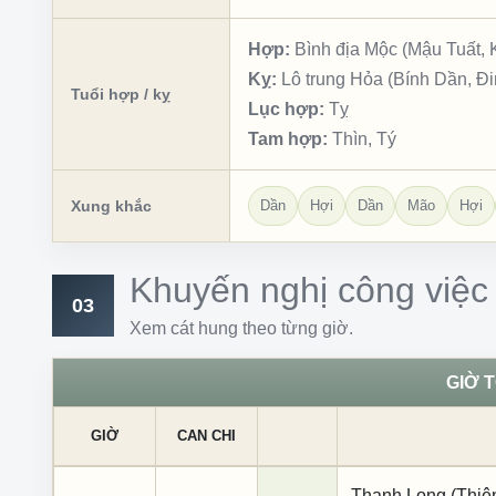
Hợp:
Bình địa Mộc (Mậu Tuất, 
Kỵ:
Lô trung Hỏa (Bính Dần, Đ
Tuổi hợp / kỵ
Lục hợp:
Tỵ
Tam hợp:
Thìn, Tý
Xung khắc
Dần
Hợi
Dần
Mão
Hợi
Khuyến nghị công việc
03
Xem cát hung theo từng giờ.
GIỜ 
GIỜ
CAN CHI
Thanh Long (Thiên