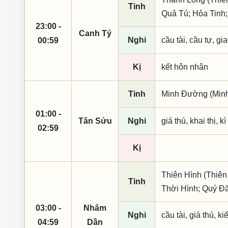
Tinh
Quả Tú; Hỏa Tinh;
23:00 -
Canh Tý
Nghi
cầu tài, cầu tự, gia
00:59
Kị
kết hôn nhân
Tinh
Minh Đường (Minh 
01:00 -
Tân Sửu
Nghi
giá thú, khai thị, k
02:59
Kị
Thiên Hình (Thiên
Tinh
Thời Hình; Quý Đ
03:00 -
Nhâm
Nghi
cầu tài, giá thú, k
04:59
Dần