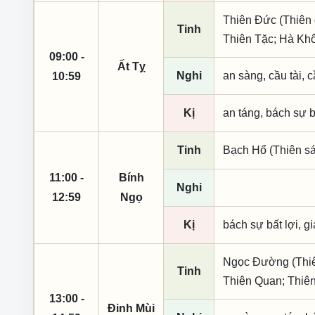
Thiên Đức (Thiên 
Tinh
Thiên Tặc; Hà Khô
09:00 -
Ất Tỵ
Nghi
an sàng, cầu tài, c
10:59
Kị
an táng, bách sự b
Tinh
Bạch Hổ (Thiên sá
11:00 -
Bính
Nghi
12:59
Ngọ
Kị
bách sự bất lợi, g
Ngọc Đường (Thiên
Tinh
Thiên Quan; Thiê
13:00 -
Đinh Mùi