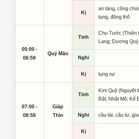
an táng, công chún
Kị
tụng, động thổ
Chu Tước (Thiên t
Tinh
Lang; Dương Quý
05:00 -
Quý Mão
Nghi
06:59
Kị
tụng sự
Kim Quỹ (Nguyệt t
Tinh
Bật; Nhật Mộ; Kế 
07:00 -
Giáp
Nghi
cầu tài, cầu tự, gia
08:59
Thìn
Kị