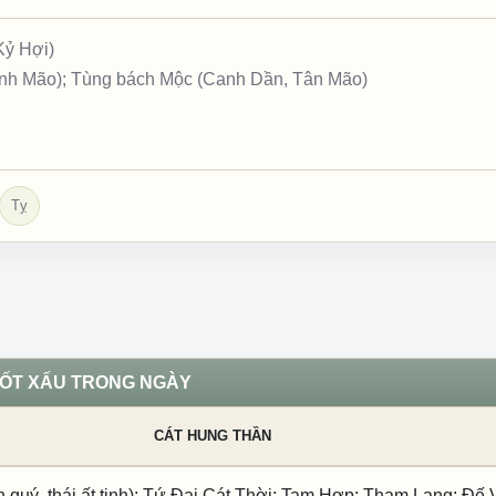
Kỷ Hợi)
inh Mão); Tùng bách Mộc (Canh Dần, Tân Mão)
Tỵ
TỐT XẤU TRONG NGÀY
CÁT HUNG THẦN
 quý, thái ất tinh); Tứ Đại Cát Thời; Tam Hợp; Tham Lang; Đế