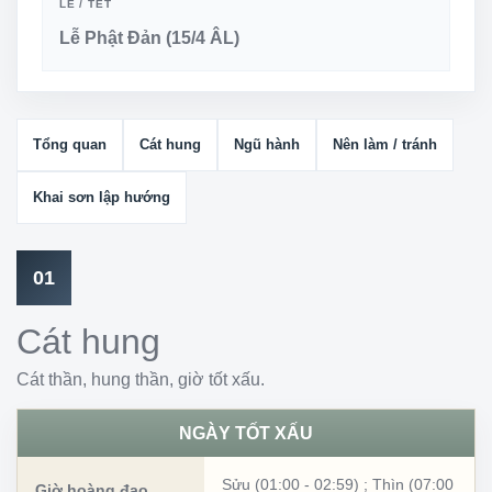
LỄ / TẾT
Lễ Phật Đản (15/4 ÂL)
Tổng quan
Cát hung
Ngũ hành
Nên làm / tránh
Khai sơn lập hướng
01
Cát hung
Cát thần, hung thần, giờ tốt xấu.
NGÀY TỐT XẤU
Sửu (01:00 - 02:59)
;
Thìn (07:00
Giờ hoàng đạo