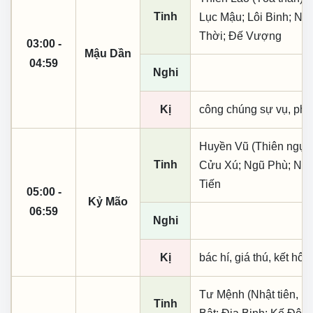
Tinh
Lục Mậu; Lôi Binh; Ng
Thời; Đế Vượng
03:00 -
Mậu Dần
04:59
Nghi
Kị
công chúng sự vụ, phó
Huyền Vũ (Thiên ngục)
Tinh
Cửu Xú; Ngũ Phù; Nhật
Tiến
05:00 -
Kỷ Mão
06:59
Nghi
Kị
bác hí, giá thú, kết hôn
Tư Mệnh (Nhật tiên, p
Tinh