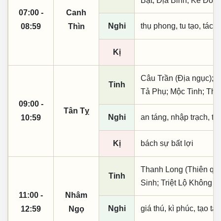
Bật; Địa Binh; Kế Đô;
07:00 -
Canh
Nghi
thụ phong, tu tạo, tác t
08:59
Thìn
Kị
Câu Trần (Địa ngục); 
Tinh
Tả Phụ; Mộc Tinh; Thờ
09:00 -
Tân Tỵ
Nghi
an táng, nhập trạch, t
10:59
Kị
bách sự bất lợi
Thanh Long (Thiên quý,
Tinh
Sinh; Triệt Lộ Không 
11:00 -
Nhâm
Nghi
giá thú, kì phúc, tạo tá
12:59
Ngọ