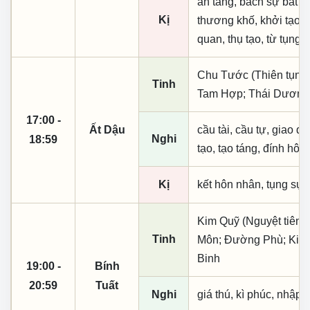
an táng, bách sự bất l
Kị
thương khố, khởi tạo,
quan, thụ tạo, từ tụng,
Chu Tước (Thiên tụng)
Tinh
Tam Hợp; Thái Dương
17:00 -
Ất Dậu
cầu tài, cầu tự, giao dịc
Nghi
18:59
tạo, tạo táng, đính hôn
Kị
kết hôn nhân, tụng sự
Kim Quỹ (Nguyệt tiên,
Tinh
Môn; Đường Phù; Kim 
Binh
19:00 -
Bính
20:59
Tuất
Nghi
giá thú, kì phúc, nhập t