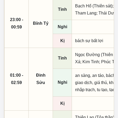
Bạch Hổ (Thiên sát); T
Tinh
Tham Lang; Thái Dươ
23:00 -
Bính Tý
Nghi
00:59
Kị
bách sự bất lợi
Ngọc Đường (Thiên khai
Tinh
Xá; Kim Tinh; Phúc Ti
01:00 -
Đinh
an sàng, an táo, bách s
Nghi
02:59
Sửu
giao dịch, giá thú, khai
nhập trạch, tu tạo, tạo 
Kị
Thiên Lao (Tỏa thần);