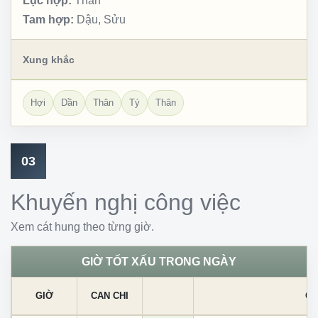
Lục hợp:
Thân
Tam hợp:
Dậu, Sửu
Xung khắc
Hợi
Dần
Thân
Tý
Thân
03
Khuyến nghị công việc
Xem cát hung theo từng giờ.
GIỜ TỐT XẤU TRONG NGÀY
GIỜ
CAN CHI
CÁ