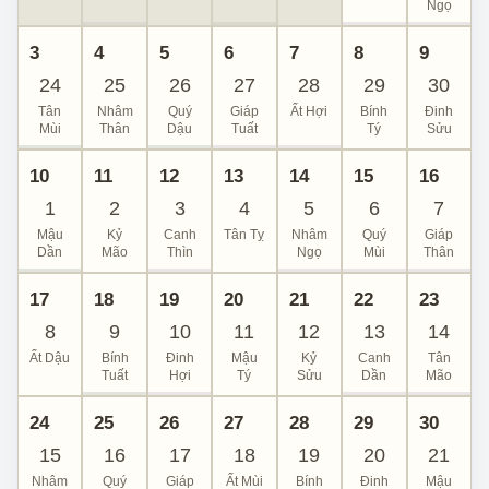
Ngọ
3
4
5
6
7
8
9
24
25
26
27
28
29
30
Tân
Nhâm
Quý
Giáp
Ất Hợi
Bính
Đinh
Mùi
Thân
Dậu
Tuất
Tý
Sửu
10
11
12
13
14
15
16
1
2
3
4
5
6
7
Mậu
Kỷ
Canh
Tân Tỵ
Nhâm
Quý
Giáp
Dần
Mão
Thìn
Ngọ
Mùi
Thân
17
18
19
20
21
22
23
8
9
10
11
12
13
14
Ất Dậu
Bính
Đinh
Mậu
Kỷ
Canh
Tân
Tuất
Hợi
Tý
Sửu
Dần
Mão
24
25
26
27
28
29
30
15
16
17
18
19
20
21
Nhâm
Quý
Giáp
Ất Mùi
Bính
Đinh
Mậu