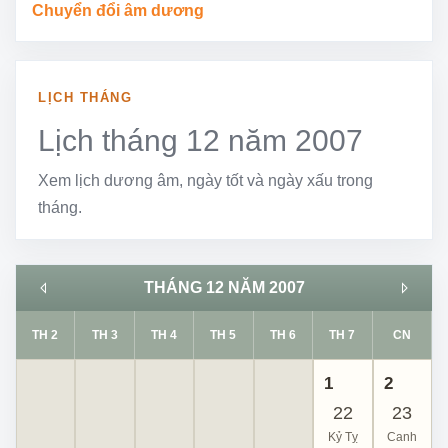
Chuyển đổi âm dương
LỊCH THÁNG
Lịch tháng 12 năm 2007
Xem lịch dương âm, ngày tốt và ngày xấu trong
tháng.
THÁNG 12 NĂM 2007
TH 2
TH 3
TH 4
TH 5
TH 6
TH 7
CN
1
2
22
23
Kỷ Tỵ
Canh