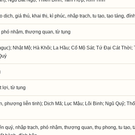
o dịch, giá thú, khai thị, kì phúc, nhập trạch, tu tạo, tạo táng, đí
 phó nhậm, thượng quan, từ tụng
gục); Nhật Mộ; Hà Khôi; La Hầu; Cổ Mộ Sát; Tứ Đại Cát Thời; 
Quý
g
 lợi, từ tụng
n, phượng liễn tinh); Dịch Mã; Lục Mậu; Lôi Binh; Ngũ Quỷ; Thổ
kiến quý, nhập trạch, phó nhậm, thượng quan, thụ phong, tu tạo, t