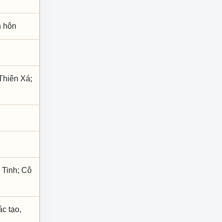
nh hôn
Thiên Xá;
 Tinh; Cô
ác tạo,