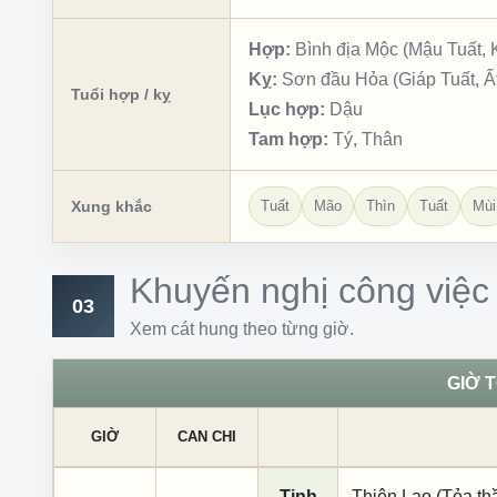
Hợp:
Bình địa Mộc (Mậu Tuất, 
Kỵ:
Sơn đầu Hỏa (Giáp Tuất, Ất
Tuổi hợp / kỵ
Lục hợp:
Dậu
Tam hợp:
Tý, Thân
Xung khắc
Tuất
Mão
Thìn
Tuất
Mùi
Khuyến nghị công việc
03
Xem cát hung theo từng giờ.
GIỜ 
GIỜ
CAN CHI
Tinh
Thiên Lao (Tỏa th