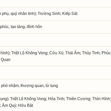
phụ, quý nhân tinh); Trường Sinh; Kiếp Sát
ì phúc, tạo táng, đính hôn
 hình); Triệt Lộ Không Vong; Cửu Xú; Thái Âm; Thủy Tinh; Phúc
n Quan
 phó nhậm, thượng quan, từ tụng
ụng); Triệt Lộ Không Vong; Hỏa Tinh; Thiên Cương; Thời Hình
t; Âm Quý; Hữu Bật