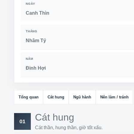
NGÀY
Canh Thìn
THÁNG
Nhâm Tý
NĂM
Đinh Hợi
Tổng quan
Cát hung
Ngũ hành
Nên làm / tránh
Cát hung
01
Cát thần, hung thần, giờ tốt xấu.