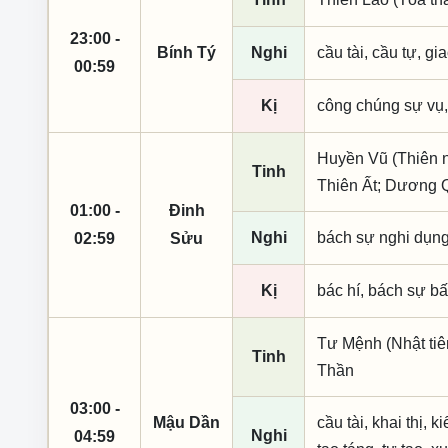
23:00 -
Bính Tý
Nghi
cầu tài, cầu tự, gia
00:59
Kị
công chúng sự vụ,
Huyền Vũ (Thiên n
Tinh
Thiên Ất; Dương 
01:00 -
Đinh
Nghi
bách sự nghi dụn
02:59
Sửu
Kị
bác hí, bách sự bất
Tư Mệnh (Nhật tiê
Tinh
Thần
03:00 -
Mậu Dần
cầu tài, khai thị, 
Nghi
04:59