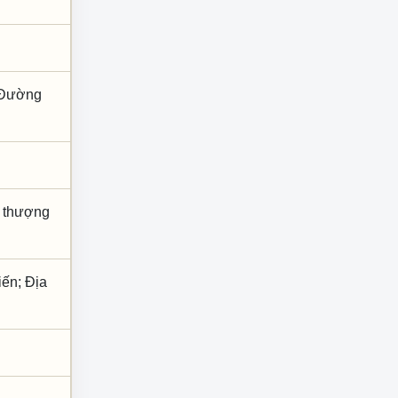
; Đường
h, thượng
iến; Địa