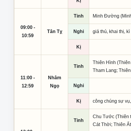
Kị
Tinh
Minh Đường (Minh 
09:00 -
Tân Tỵ
Nghi
giá thú, khai thị, k
10:59
Kị
Thiên Hình (Thiên
Tinh
Tham Lang; Thiê
11:00 -
Nhâm
Nghi
12:59
Ngọ
Kị
công chúng sự vụ,
Chu Tước (Thiên t
Tinh
Cát Thời; Thiên Ấ