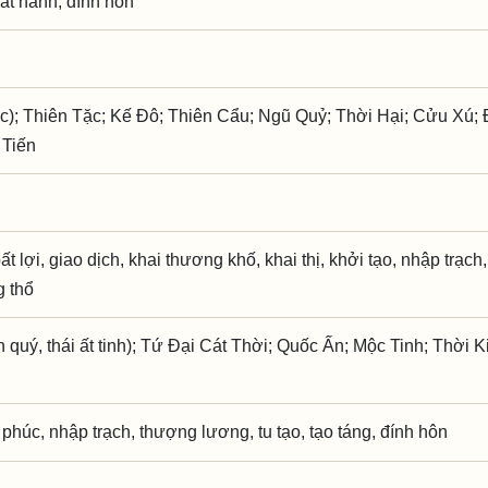
uất hành, đính hôn
c); Thiên Tặc; Kế Đô; Thiên Cẩu; Ngũ Quỷ; Thời Hại; Cửu Xú
 Tiến
ất lợi, giao dịch, khai thương khố, khai thị, khởi tạo, nhập trạc
g thổ
quý, thái ất tinh); Tứ Đại Cát Thời; Quốc Ấn; Mộc Tinh; Thời K
ì phúc, nhập trạch, thượng lương, tu tạo, tạo táng, đính hôn