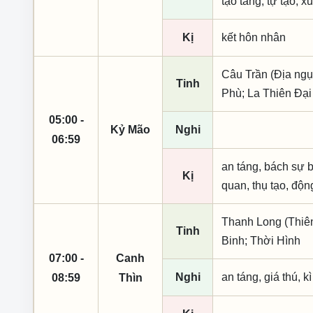
tạo táng, tự tạo, x
Kị
kết hôn nhân
Câu Trần (Địa ngụ
Tinh
Phù; La Thiên Đại
05:00 -
Kỷ Mão
Nghi
06:59
an táng, bách sự b
Kị
quan, thụ tạo, độn
Thanh Long (Thiên 
Tinh
Binh; Thời Hình
07:00 -
Canh
Nghi
an táng, giá thú, k
08:59
Thìn