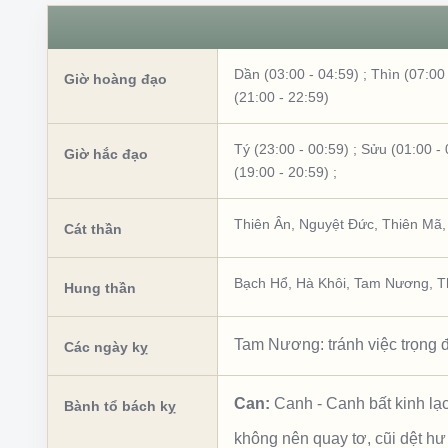
Dần (03:00 - 04:59)
;
Thìn (07:00 
Giờ hoàng đạo
(21:00 - 22:59)
Tý (23:00 - 00:59)
;
Sửu (01:00 - 
Giờ hắc đạo
(19:00 - 20:59)
;
Thiên Ân
,
Nguyệt Đức
,
Thiên Mã
Cát thần
Bạch Hổ
,
Hà Khôi
,
Tam Nương
,
T
Hung thần
Tam Nương: tránh việc trọng đ
Các ngày kỵ
Can:
Canh
-
Canh bất kinh lạ
Bành tổ bách kỵ
không nên quay tơ, cũi dệt hư