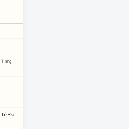
 Tinh;
; Tứ Đại