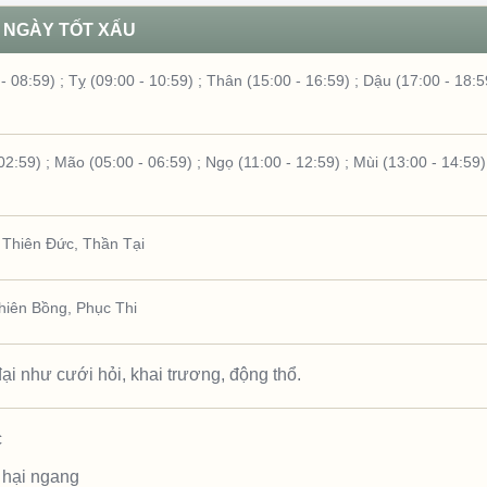
NGÀY TỐT XẤU
- 08:59)
;
Tỵ (09:00 - 10:59)
;
Thân (15:00 - 16:59)
;
Dậu (17:00 - 18:5
02:59)
;
Mão (05:00 - 06:59)
;
Ngọ (11:00 - 12:59)
;
Mùi (13:00 - 14:59)
,
Thiên Đức
,
Thần Tại
hiên Bồng
,
Phục Thi
ại như cưới hỏi, khai trương, động thổ.
c
 hại ngang