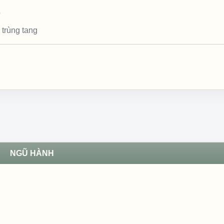
p
 trùng tang
NGŨ HÀNH