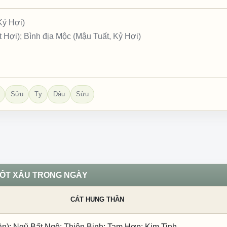
Kỷ Hợi)
 Hợi); Bình địa Mộc (Mậu Tuất, Kỷ Hợi)
Sửu
Tỵ
Dậu
Sửu
TỐT XẤU TRONG NGÀY
CÁT HUNG THẦN
ần); Ngũ Bất Ngộ; Thiên Binh; Tam Hợp; Kim Tinh