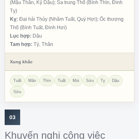
(Mậu Thân, Kỷ Dậu); Sa trung Thổ (Bính Thìn, Đinh
Tỵ)
Kỵ:
Đại hải Thủy (Nhâm Tuất, Quý Hợi); Ốc thượng
Thổ (Bính Tuất, Đinh Hợi)
Lục hợp:
Dậu
Tam hợp:
Tý, Thân
Xung khắc
Tuất
Mão
Thìn
Tuất
Mùi
Sửu
Tỵ
Dậu
Sửu
03
Khuyến nghị công việc