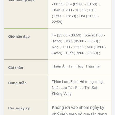
- 08:59)
;
Tỵ (09:00 - 10:59)
;
Thân (15:00 - 16:59)
;
Dậu
(17:00 - 18:59)
;
Hợi (21:00 -
22:59)
Tý (23:00 - 00:59)
;
Sửu (01:00 -
Giờ hắc đạo
02:59)
;
Mão (05:00 - 06:59)
;
Ngọ (11:00 - 12:59)
;
Mùi (13:00 -
14:59)
;
Tuất (19:00 - 20:59)
;
Thiên Ân
,
Tam Hợp
,
Thần Tại
Cát thần
Thiên Lao
,
Bạch Hổ trung cung
,
Hung thần
Nhật Lưu Tài
,
Phục Thi
,
Đại
Không Vong
Không rơi vào nhóm ngày kỵ
Các ngày kỵ
phổ biến theo bộ quy tắc đang