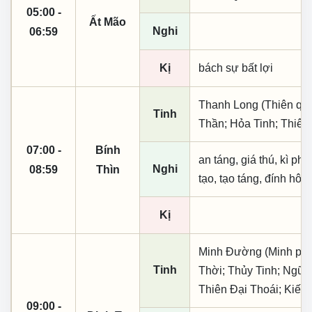
05:00 -
Ất Mão
Nghi
06:59
Kị
bách sự bất lợi
Thanh Long (Thiên quý, 
Tinh
Thần; Hỏa Tinh; Thiên
07:00 -
Bính
an táng, giá thú, kì ph
Nghi
08:59
Thìn
tạo, tạo táng, đính hôn
Kị
Minh Đường (Minh phụ,
Tinh
Thời; Thủy Tinh; Ngũ P
Thiên Đại Thoái; Kiếp 
09:00 -