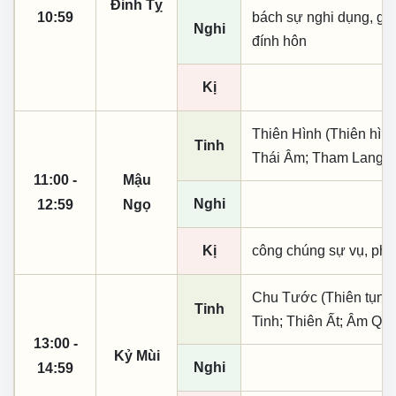
Đinh Tỵ
10:59
bách sự nghi dụng, giá t
Nghi
đính hôn
Kị
Thiên Hình (Thiên hình
Tinh
Thái Âm; Tham Lang;
11:00 -
Mậu
Nghi
12:59
Ngọ
Kị
công chúng sự vụ, phó
Chu Tước (Thiên tụng)
Tinh
Tinh; Thiên Ất; Âm Qu
13:00 -
Kỷ Mùi
Nghi
14:59