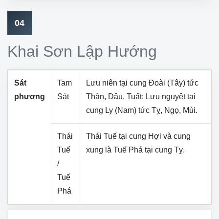
04
Khai Sơn Lập Hướng
Sát
Tam
Lưu niên tại cung
Đoài (Tây)
tức
phương
Sát
Thân, Dậu, Tuất
; Lưu nguyệt tại
cung
Ly (Nam)
tức
Tỵ, Ngọ, Mùi
.
Thái
Thái Tuế tại cung
Hợi
và cung
Tuế
xung là Tuế Phá tại cung
Tỵ
.
/
Tuế
Phá