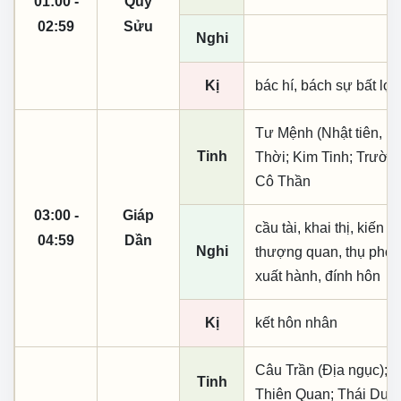
01:00 -
Quý
02:59
Sửu
Nghi
Kị
bác hí, bách sự bất lợi,
Tư Mệnh (Nhật tiên, ph
Tinh
Thời; Kim Tinh; Trườn
Cô Thần
03:00 -
Giáp
cầu tài, khai thị, kiến
04:59
Dần
Nghi
thượng quan, thụ phong, 
xuất hành, đính hôn
Kị
kết hôn nhân
Câu Trần (Địa ngục); 
Tinh
Thiên Quan; Thái Dư