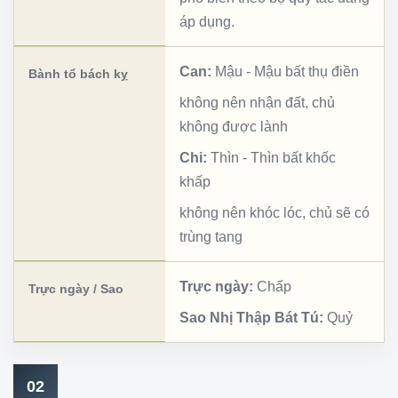
áp dụng.
Can:
Mậu
-
Mậu bất thụ điền
Bành tổ bách kỵ
không nên nhận đất, chủ
không được lành
Chi:
Thìn
-
Thìn bất khốc
khấp
không nên khóc lóc, chủ sẽ có
trùng tang
Trực ngày:
Chấp
Trực ngày / Sao
Sao Nhị Thập Bát Tú:
Quỷ
02