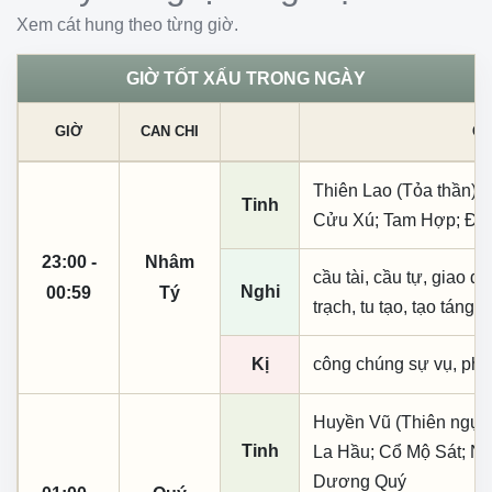
Xem cát hung theo từng giờ.
GIỜ TỐT XẤU TRONG NGÀY
GIỜ
CAN CHI
CÁ
Thiên Lao (Tỏa thần); 
Tinh
Cửu Xú; Tam Hợp; Đườ
23:00 -
Nhâm
cầu tài, cầu tự, giao dịc
Nghi
00:59
Tý
trạch, tu tạo, tạo táng,
Kị
công chúng sự vụ, phó
Huyền Vũ (Thiên ngục)
Tinh
La Hầu; Cổ Mộ Sát; Ng
Dương Quý