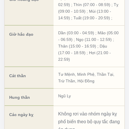
02:59)
;
Thìn (07:00 - 08:59)
;
Tỵ
(09:00 - 10:59)
;
Mùi (13:00 -
14:59)
;
Tuất (19:00 - 20:59)
;
Dần (03:00 - 04:59)
;
Mão (05:00
Giờ hắc đạo
- 06:59)
;
Ngọ (11:00 - 12:59)
;
Thân (15:00 - 16:59)
;
Dậu
(17:00 - 18:59)
;
Hợi (21:00 -
22:59)
Tư Mệnh
,
Minh Phệ
,
Thần Tại
,
Cát thần
Trừ Thần
,
Hội Đồng
Ngũ Ly
Hung thần
Không rơi vào nhóm ngày kỵ
Các ngày kỵ
phổ biến theo bộ quy tắc đang