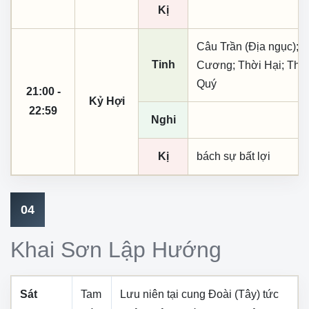
Kị
Câu Trần (Địa ngục); L
Tinh
Cương; Thời Hại; Thời
Quý
21:00 -
Kỷ Hợi
22:59
Nghi
Kị
bách sự bất lợi
04
Khai Sơn Lập Hướng
Sát
Tam
Lưu niên tại cung
Đoài (Tây)
tức