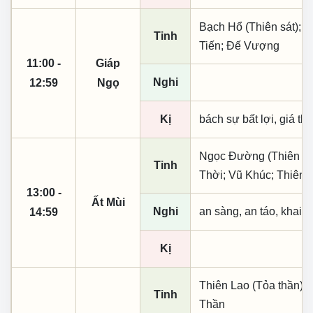
Bạch Hổ (Thiên sát); 
Tinh
Tiến; Đế Vượng
11:00 -
Giáp
Nghi
12:59
Ngọ
Kị
bách sự bất lợi, giá th
Ngọc Đường (Thiên khai
Tinh
Thời; Vũ Khúc; Thiên 
13:00 -
Ất Mùi
Nghi
an sàng, an táo, khai 
14:59
Kị
Thiên Lao (Tỏa thần); 
Tinh
Thần