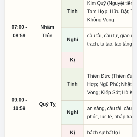
Kim Quỹ (Nguyệt tiên, 
Tinh
Tam Hợp; Hữu Bật; Thá
Không Vong
07:00 -
Nhâm
08:59
Thìn
cầu tài, cầu tự, giao dịc
Nghi
trạch, tu tạo, tạo táng,
Kị
Thiên Đức (Thiên đức,
Tinh
Hợp; Ngũ Phù; Nhật Lộ
Vong; Kiếp Sát; Hà Kh
09:00 -
Quý Tỵ
10:59
an sàng, cầu tài, cầu tự,
Nghi
phúc, lục lễ, nhập trạc
Kị
bách sự bất lợi