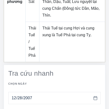
phương
Sát
Thân, Dậu, Tuất
; Lưu nguyệt tại
cung
Chấn (Đông)
tức
Dần, Mão,
Thìn
.
Thái
Thái Tuế tại cung
Hợi
và cung
Tuế
xung là Tuế Phá tại cung
Tỵ
.
/
Tuế
Phá
Tra cứu nhanh
CHỌN NGÀY