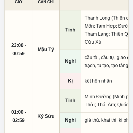
GIỜ
CAN CHI
CÁ
Thanh Long (Thiên quý,
Môn; Tam Hợp; Đường 
Tinh
Tham Lang; Thiên Qua
Cửu Xú
23:00 -
Mậu Tý
00:59
cầu tài, cầu tự, giao dịc
Nghi
trạch, tu tạo, tạo táng,
Kị
kết hôn nhân
Minh Đường (Minh phụ,
Tinh
Thời; Thái Âm; Quốc 
01:00 -
Kỷ Sửu
Nghi
giá thú, khai thị, kì ph
02:59