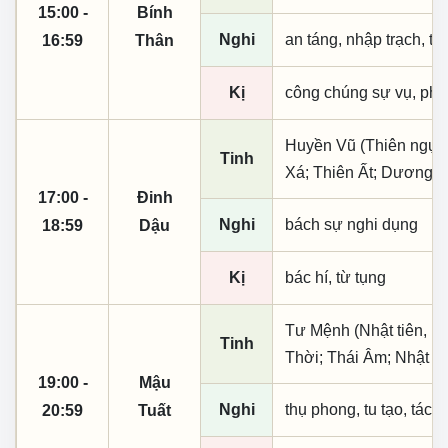
15:00 -
Bính
Nghi
an táng, nhập trạch, t
16:59
Thân
Kị
công chúng sự vụ, phó
Huyền Vũ (Thiên ngục)
Tinh
Xá; Thiên Ất; Dương 
17:00 -
Đinh
Nghi
bách sự nghi dụng
18:59
Dậu
Kị
bác hí, từ tụng
Tư Mệnh (Nhật tiên, ph
Tinh
Thời; Thái Âm; Nhật Mộ
19:00 -
Mậu
Nghi
thụ phong, tu tạo, tác t
20:59
Tuất