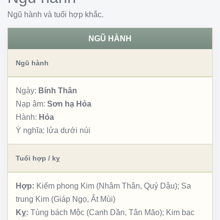
Ngũ hành và tuổi hợp khắc.
NGŨ HÀNH
Ngũ hành
Ngày:
Bính Thân
Nạp âm:
Sơn hạ Hỏa
Hành:
Hỏa
Ý nghĩa:
lửa dưới núi
Tuổi hợp / kỵ
Hợp:
Kiếm phong Kim (Nhâm Thân, Quý Dậu); Sa
trung Kim (Giáp Ngọ, Ất Mùi)
Kỵ:
Tùng bách Mộc (Canh Dần, Tân Mão); Kim bạc