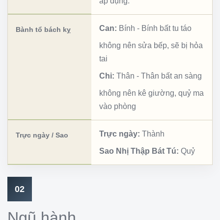
áp dụng.
Can:
Bính
-
Bính bất tu táo
Bành tổ bách kỵ
không nên sửa bếp, sẽ bị hỏa
tai
Chi:
Thân
-
Thân bất an sàng
không nên kê giường, quỷ ma
vào phòng
Trực ngày:
Thành
Trực ngày / Sao
Sao Nhị Thập Bát Tú:
Quỷ
02
Ngũ hành