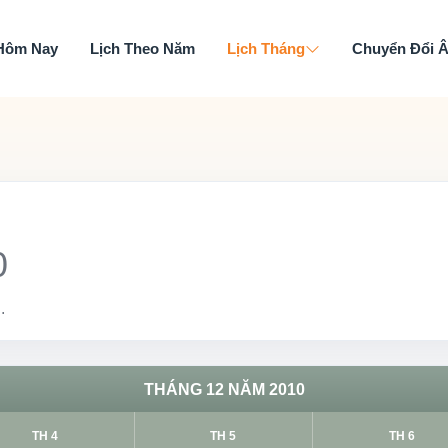
 Hôm Nay
Lịch Theo Năm
Lịch Tháng
Chuyển Đổi 
0
.
THÁNG 12 NĂM 2010
TH 4
TH 5
TH 6