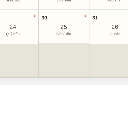
Bính Ngọ
Đinh Mùi
Mậu Thân
30
31
24
25
26
Quý Sửu
Giáp Dần
Ất Mão