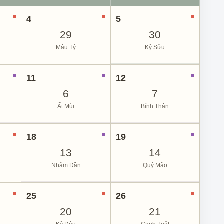
4
5
29
30
Mậu Tý
Kỷ Sửu
11
12
6
7
Ất Mùi
Bính Thân
18
19
13
14
Nhâm Dần
Quý Mão
25
26
20
21