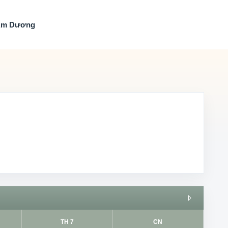
Âm Dương
TH 7
CN