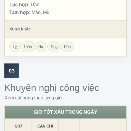
Lục hợp:
Dần
Tam hợp:
Mão, Mùi
Xung khắc
Tỵ
Thân
Hợi
Ngọ
Dần
03
Khuyến nghị công việc
Xem cát hung theo từng giờ.
GIỜ TỐT XẤU TRONG NGÀY
GIỜ
CAN CHI
CÁ