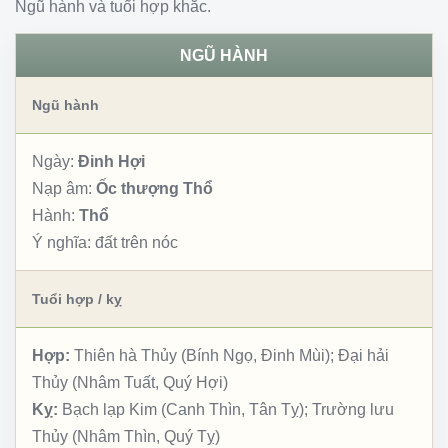
Ngũ hành và tuổi hợp khắc.
NGŨ HÀNH
Ngũ hành
Ngày:
Đinh Hợi
Nạp âm:
Ốc thượng Thổ
Hành:
Thổ
Ý nghĩa:
đất trên nóc
Tuổi hợp / kỵ
Hợp:
Thiên hà Thủy (Bính Ngọ, Đinh Mùi); Đại hải
Thủy (Nhâm Tuất, Quý Hợi)
Kỵ:
Bạch lạp Kim (Canh Thìn, Tân Tỵ); Trường lưu
Thủy (Nhâm Thìn, Quý Tỵ)