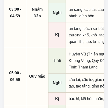
03:00 -
Nhâm
an sàng, cầu tài, cầu tự,
Nghi
04:59
Dần
hành, đính hôn
an táng, bách sự bất l
Kị
thương khố, khởi tạo,
quan, thụ tạo, từ tụng,
Huyền Vũ (Thiên ngục)
Tinh
Không Vong; Quý Đăn
Tinh; Tham Lang
05:00 -
Quý Mão
06:59
cầu tài, cầu tự, giao dịc
Nghi
tạo, tạo táng, đính hôn
Kị
bác hí, kết hôn nhân, t