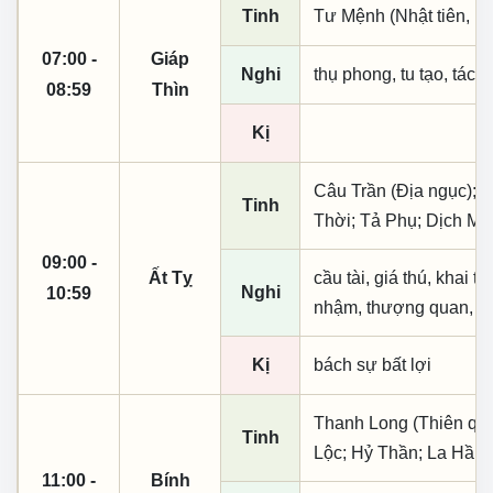
Tinh
Tư Mệnh (Nhật tiên, ph
07:00 -
Giáp
Nghi
thụ phong, tu tạo, tác t
08:59
Thìn
Kị
Câu Trần (Địa ngục); T
Tinh
Thời; Tả Phụ; Dịch M
09:00 -
Ất Tỵ
cầu tài, giá thú, khai t
Nghi
10:59
nhậm, thượng quan, tạo
Kị
bách sự bất lợi
Thanh Long (Thiên quý,
Tinh
Lộc; Hỷ Thần; La Hầu;
11:00 -
Bính