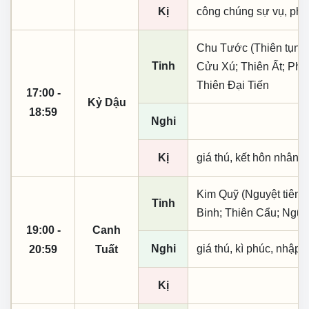
Kị
công chúng sự vụ, phó
Chu Tước (Thiên tụng)
Tinh
Cửu Xú; Thiên Ất; Phú
Thiên Đại Tiến
17:00 -
Kỷ Dậu
18:59
Nghi
Kị
giá thú, kết hôn nhân, 
Kim Quỹ (Nguyệt tiên, 
Tinh
Binh; Thiên Cẩu; Ngũ
19:00 -
Canh
Nghi
giá thú, kì phúc, nhập t
20:59
Tuất
Kị