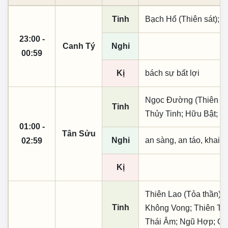
Tinh
Bạch Hổ (Thiên sát); 
23:00 -
Canh Tý
Nghi
00:59
Kị
bách sự bất lợi
Ngọc Đường (Thiên khai
Tinh
Thủy Tinh; Hữu Bật; N
01:00 -
Tân Sửu
Nghi
an sàng, an táo, khai 
02:59
Kị
Thiên Lao (Tỏa thần); 
Tinh
Không Vong; Thiên Tặc
Thái Âm; Ngũ Hợp; Qu