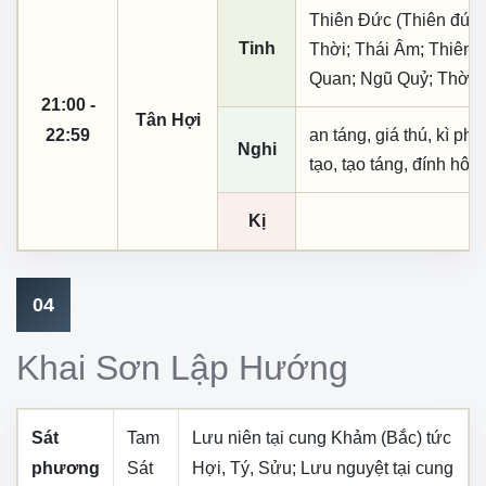
Thiên Đức (Thiên đức,
Tinh
Thời; Thái Âm; Thiên 
Quan; Ngũ Quỷ; Thời 
21:00 -
Tân Hợi
22:59
an táng, giá thú, kì ph
Nghi
tạo, tạo táng, đính hôn
Kị
04
Khai Sơn Lập Hướng
Sát
Tam
Lưu niên tại cung
Khảm (Bắc)
tức
phương
Sát
Hợi, Tý, Sửu
; Lưu nguyệt tại cung