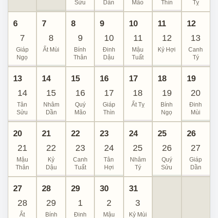
Sửu
Dần
Mão
Thìn
Tỵ
6
7
8
9
10
11
12
7
8
9
10
11
12
13
Giáp
Ất Mùi
Bính
Đinh
Mậu
Kỷ Hợi
Canh
Ngọ
Thân
Dậu
Tuất
Tý
13
14
15
16
17
18
19
14
15
16
17
18
19
20
Tân
Nhâm
Quý
Giáp
Ất Tỵ
Bính
Đinh
Sửu
Dần
Mão
Thìn
Ngọ
Mùi
20
21
22
23
24
25
26
21
22
23
24
25
26
27
Mậu
Kỷ
Canh
Tân
Nhâm
Quý
Giáp
Thân
Dậu
Tuất
Hợi
Tý
Sửu
Dần
27
28
29
30
31
28
29
1
2
3
Ất
Bính
Đinh
Mậu
Kỷ Mùi