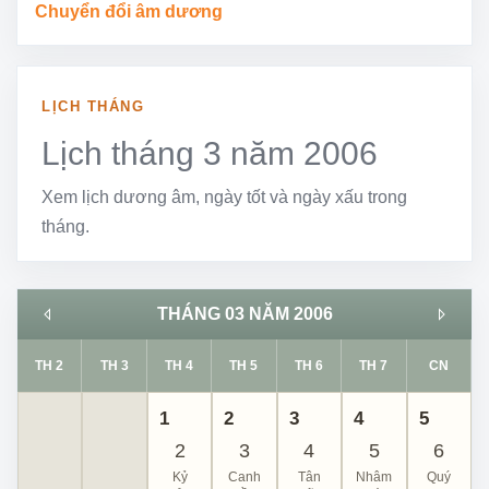
Chuyển đổi âm dương
LỊCH THÁNG
Lịch tháng 3 năm 2006
Xem lịch dương âm, ngày tốt và ngày xấu trong
tháng.
THÁNG 03 NĂM 2006
TH 2
TH 3
TH 4
TH 5
TH 6
TH 7
CN
1
2
3
4
5
2
3
4
5
6
Kỷ
Canh
Tân
Nhâm
Quý