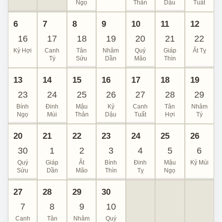
Ngọ
Thân
Dậu
Tuất
6
7
8
9
10
11
12
16
17
18
19
20
21
22
Kỷ Hợi
Canh
Tân
Nhâm
Quý
Giáp
Ất Tỵ
Tý
Sửu
Dần
Mão
Thìn
13
14
15
16
17
18
19
23
24
25
26
27
28
29
Bính
Đinh
Mậu
Kỷ
Canh
Tân
Nhâm
Ngọ
Mùi
Thân
Dậu
Tuất
Hợi
Tý
20
21
22
23
24
25
26
30
1
2
3
4
5
6
Quý
Giáp
Ất
Bính
Đinh
Mậu
Kỷ Mùi
Sửu
Dần
Mão
Thìn
Tỵ
Ngọ
27
28
29
30
7
8
9
10
Canh
Tân
Nhâm
Quý