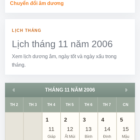
Chuyển đổi âm dương
LỊCH THÁNG
Lịch tháng 11 năm 2006
Xem lịch dương âm, ngày tốt và ngày xấu trong
tháng.
THÁNG 11 NĂM 2006
TH 2
TH 3
TH 4
TH 5
TH 6
TH 7
CN
1
2
3
4
5
11
12
13
14
15
Giáp
Ất Mùi
Bính
Đinh
Mậu