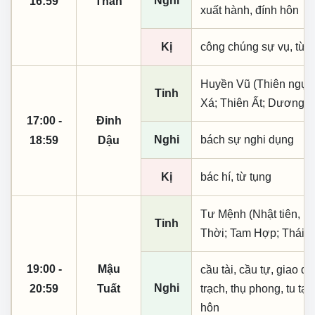
Nghi
16:59
Thân
xuất hành, đính hôn
Kị
công chúng sự vụ, từ t
Huyền Vũ (Thiên ngục)
Tinh
Xá; Thiên Ất; Dương 
17:00 -
Đinh
Nghi
bách sự nghi dụng
18:59
Dậu
Kị
bác hí, từ tụng
Tư Mệnh (Nhật tiên, ph
Tinh
Thời; Tam Hợp; Thái Â
19:00 -
Mậu
cầu tài, cầu tự, giao dịc
Nghi
20:59
Tuất
trạch, thụ phong, tu tạo,
hôn