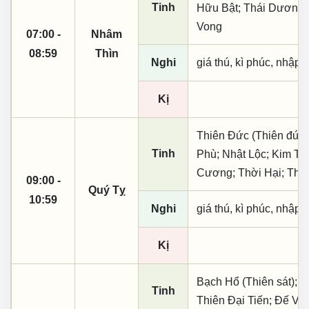
Tinh
Hữu Bật; Thái Dương; 
Vong
07:00 -
Nhâm
08:59
Thìn
Nghi
giá thú, kì phúc, nhập t
Kị
Thiên Đức (Thiên đức,
Tinh
Phù; Nhật Lộc; Kim Tin
Cương; Thời Hại; Thờ
09:00 -
Quý Tỵ
10:59
Nghi
giá thú, kì phúc, nhập t
Kị
Bạch Hổ (Thiên sát); 
Tinh
Thiên Đại Tiến; Đế V