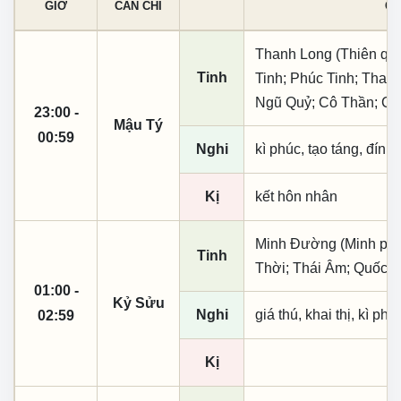
GIỜ
CAN CHI
CÁ
Thanh Long (Thiên quý,
Tinh
Tinh; Phúc Tinh; Tham
Ngũ Quỷ; Cô Thần; C
23:00 -
Mậu Tý
00:59
Nghi
kì phúc, tạo táng, đính
Kị
kết hôn nhân
Minh Đường (Minh phụ,
Tinh
Thời; Thái Âm; Quốc Ấ
01:00 -
Kỷ Sửu
Nghi
giá thú, khai thị, kì ph
02:59
Kị