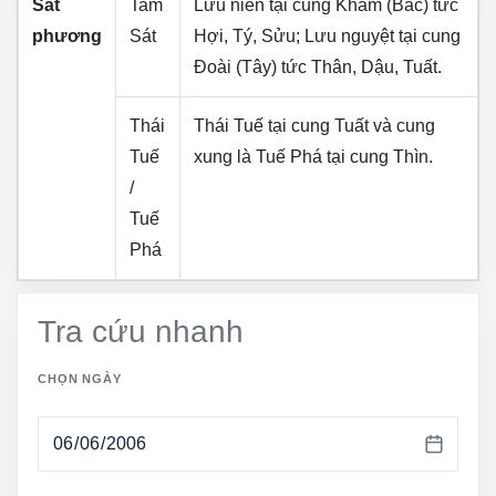
Sát
Tam
Lưu niên tại cung
Khảm (Bắc)
tức
phương
Sát
Hợi, Tý, Sửu
; Lưu nguyệt tại cung
Đoài (Tây)
tức
Thân, Dậu, Tuất
.
Thái
Thái Tuế tại cung
Tuất
và cung
Tuế
xung là Tuế Phá tại cung
Thìn
.
/
Tuế
Phá
Tra cứu nhanh
CHỌN NGÀY