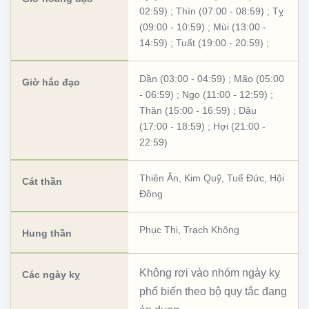
02:59)
;
Thìn (07:00 - 08:59)
;
Tỵ
(09:00 - 10:59)
;
Mùi (13:00 -
14:59)
;
Tuất (19:00 - 20:59)
;
Dần (03:00 - 04:59)
;
Mão (05:00
Giờ hắc đạo
- 06:59)
;
Ngọ (11:00 - 12:59)
;
Thân (15:00 - 16:59)
;
Dậu
(17:00 - 18:59)
;
Hợi (21:00 -
22:59)
Thiên Ân
,
Kim Quỹ
,
Tuế Đức
,
Hội
Cát thần
Đồng
Phục Thi
,
Trạch Không
Hung thần
Không rơi vào nhóm ngày kỵ
Các ngày kỵ
phổ biến theo bộ quy tắc đang