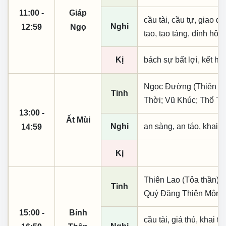
11:00 -
Giáp
cầu tài, cầu tự, giao dịc
Nghi
12:59
Ngọ
tạo, tạo táng, đính hôn
Kị
bách sự bất lợi, kết h
Ngọc Đường (Thiên khai
Tinh
Thời; Vũ Khúc; Thổ Ti
13:00 -
Ất Mùi
Nghi
an sàng, an táo, khai 
14:59
Kị
Thiên Lao (Tỏa thần); 
Tinh
Quý Đăng Thiên Môn; 
15:00 -
Bính
cầu tài, giá thú, khai th