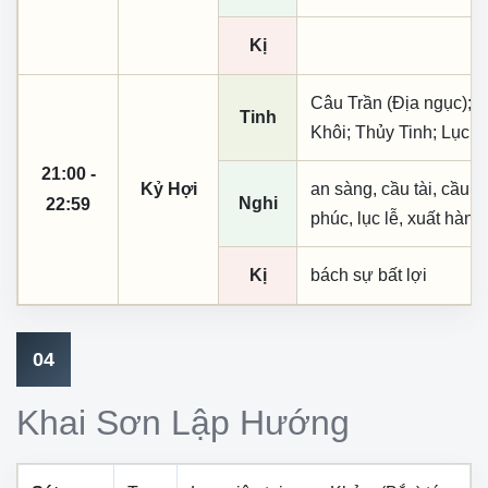
Kị
Câu Trần (Địa ngục); L
Tinh
Khôi; Thủy Tinh; Lục 
21:00 -
Kỷ Hợi
an sàng, cầu tài, cầu tự,
Nghi
22:59
phúc, lục lễ, xuất hành
Kị
bách sự bất lợi
04
Khai Sơn Lập Hướng