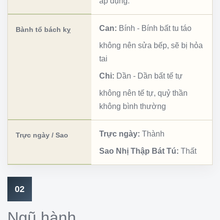
áp dụng.
Can:
Bính
-
Bính bất tu táo
Bành tổ bách kỵ
không nên sửa bếp, sẽ bị hỏa
tai
Chi:
Dần
-
Dần bất tế tự
không nên tế tự, quỷ thần
không bình thường
Trực ngày:
Thành
Trực ngày / Sao
Sao Nhị Thập Bát Tú:
Thất
02
Ngũ hành