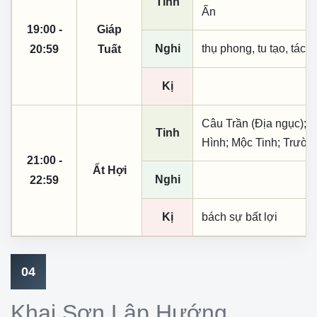
Tinh
Ấn
19:00 -
Giáp
Nghi
thụ phong, tu tạo, tác t
20:59
Tuất
Kị
Câu Trần (Địa ngục); 
Tinh
Hình; Mộc Tinh; Trườn
21:00 -
Ất Hợi
Nghi
22:59
Kị
bách sự bất lợi
04
Khai Sơn Lập Hướng