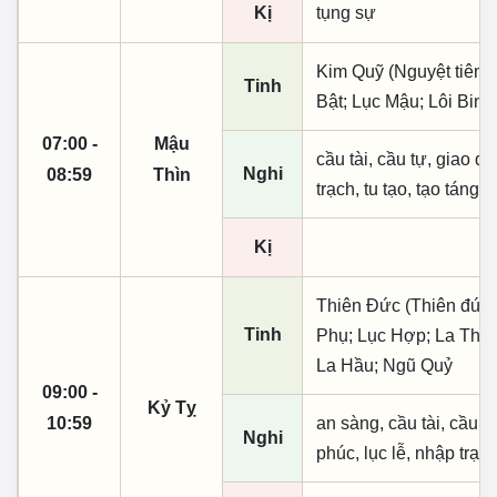
Kị
tụng sự
Kim Quỹ (Nguyệt tiên,
Tinh
Bật; Lục Mậu; Lôi Binh
07:00 -
Mậu
cầu tài, cầu tự, giao dịc
Nghi
08:59
Thìn
trạch, tu tạo, tạo táng,
Kị
Thiên Đức (Thiên đức,
Tinh
Phụ; Lục Hợp; La Thiên
La Hầu; Ngũ Quỷ
09:00 -
Kỷ Tỵ
10:59
an sàng, cầu tài, cầu tự,
Nghi
phúc, lục lễ, nhập trạc