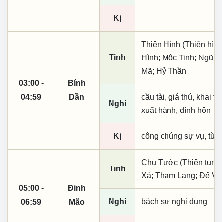
Kị
Thiên Hình (Thiên hình
Tinh
Hình; Mộc Tinh; Ngũ P
Mã; Hỷ Thần
03:00 -
Bính
04:59
Dần
cầu tài, giá thú, khai th
Nghi
xuất hành, đính hôn
Kị
công chúng sự vụ, từ t
Chu Tước (Thiên tụng)
Tinh
Xá; Tham Lang; Đế V
05:00 -
Đinh
Nghi
bách sự nghi dụng
06:59
Mão