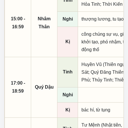
Tinh
Hỏa Tinh; Thời Kiến
15:00 -
Nhâm
Nghi
thượng lương, tu tạo
16:59
Thân
công chúng sự vụ, giao 
Kị
khởi tạo, phó nhậm, th
động thổ
Huyền Vũ (Thiên ngục)
Tinh
Sát; Quý Đăng Thiên 
Phù; Thủy Tinh; Thiên
17:00 -
Quý Dậu
18:59
Nghi
Kị
bác hí, từ tụng
Tư Mệnh (Nhật tiên, ph