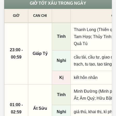
GIỜ TỐT XẤU TRONG NGÀY
GIỜ
CAN CHI
CÁ
Thanh Long (Thiên quý, 
Tinh
Tam Hợp; Thủy Tinh; T
Quả Tú
23:00 -
Giáp Tý
00:59
cầu tài, cầu tự, giao dịc
Nghi
trạch, tu tạo, tạo táng,
Kị
kết hôn nhân
Minh Đường (Minh phụ,
Tinh
Ất; Âm Quý; Hữu Bật
01:00 -
Ất Sửu
Nghi
giá thú, khai thị, kì ph
02:59