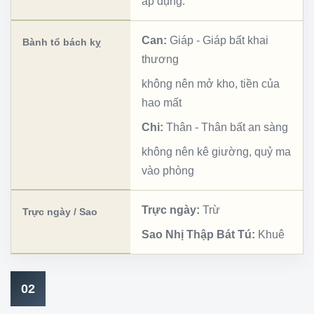
áp dụng.
Can:
Giáp
-
Giáp bất khai
Bành tổ bách kỵ
thương
không nên mở kho, tiền của
hao mất
Chi:
Thân
-
Thân bất an sàng
không nên kê giường, quỷ ma
vào phòng
Trực ngày:
Trừ
Trực ngày / Sao
Sao Nhị Thập Bát Tú:
Khuê
02