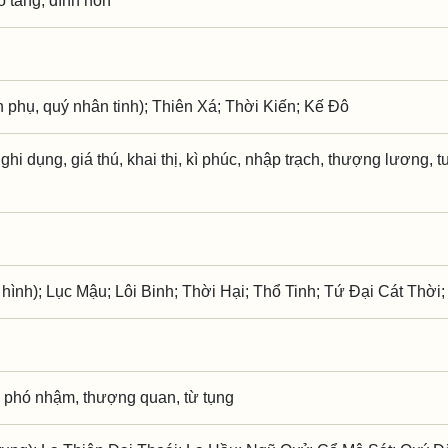
ạo táng, đính hôn
phụ, quý nhân tinh); Thiên Xá; Thời Kiến; Kế Đô
hi dụng, giá thú, khai thị, kì phúc, nhập trạch, thượng lương, tu
 hình); Lục Mậu; Lôi Binh; Thời Hại; Thổ Tinh; Tứ Đại Cát Thời
 phó nhậm, thượng quan, từ tụng