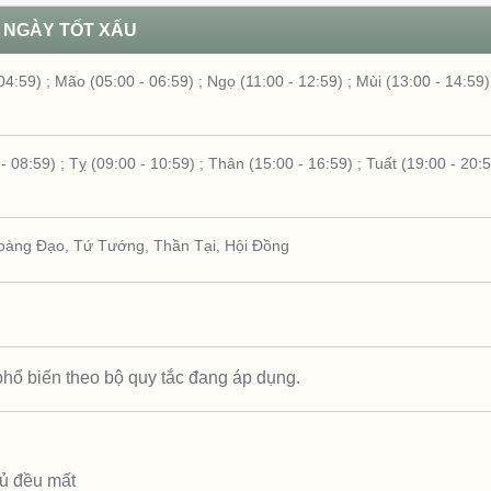
NGÀY TỐT XẤU
04:59)
;
Mão (05:00 - 06:59)
;
Ngọ (11:00 - 12:59)
;
Mùi (13:00 - 14:59)
- 08:59)
;
Tỵ (09:00 - 10:59)
;
Thân (15:00 - 16:59)
;
Tuất (19:00 - 20:
oàng Đạo
,
Tứ Tướng
,
Thần Tại
,
Hội Đồng
hổ biến theo bộ quy tắc đang áp dụng.
hủ đều mất