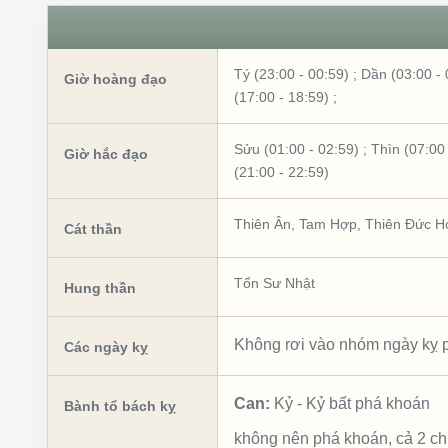
Tý (23:00 - 00:59)
;
Dần (03:00 - 
Giờ hoàng đạo
(17:00 - 18:59)
;
Sửu (01:00 - 02:59)
;
Thìn (07:00 
Giờ hắc đạo
(21:00 - 22:59)
Thiên Ân
,
Tam Hợp
,
Thiên Đức H
Cát thần
Tổn Sư Nhật
Hung thần
Không rơi vào nhóm ngày kỵ p
Các ngày kỵ
Can:
Kỷ
-
Kỷ bất phá khoán
Bành tổ bách kỵ
không nên phá khoán, cả 2 c