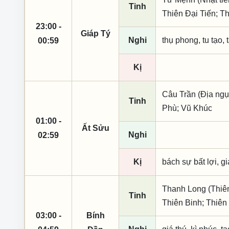
Tinh
Thiên Đại Tiến; T
23:00 -
Giáp Tý
Nghi
thụ phong, tu tạo, t
00:59
Kị
Câu Trần (Địa ngụ
Tinh
Phù; Vũ Khúc
01:00 -
Ất Sửu
Nghi
02:59
Kị
bách sự bất lợi, g
Thanh Long (Thiên
Tinh
Thiên Binh; Thiên
03:00 -
Bính