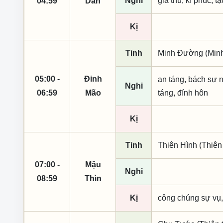
Nghi
giá thú, kì phúc, t
04:59
Dần
Kị
Tinh
Minh Đường (Minh 
05:00 -
Đinh
an táng, bách sự ng
Nghi
06:59
Mão
táng, đính hôn
Kị
Tinh
Thiên Hình (Thiên
07:00 -
Mậu
Nghi
08:59
Thìn
Kị
công chúng sự vụ,