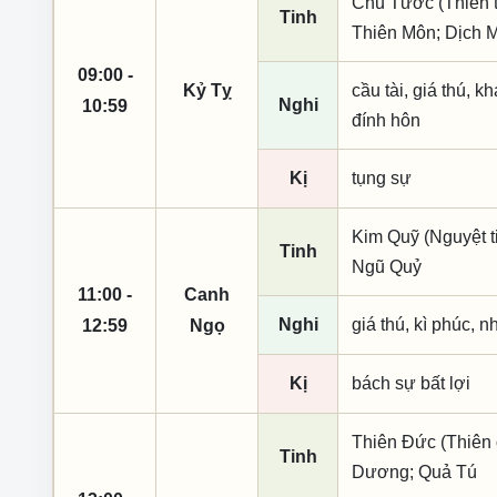
Chu Tước (Thiên t
Tinh
Thiên Môn; Dịch 
09:00 -
Kỷ Tỵ
cầu tài, giá thú, k
Nghi
10:59
đính hôn
Kị
tụng sự
Kim Quỹ (Nguyệt ti
Tinh
Ngũ Quỷ
11:00 -
Canh
Nghi
giá thú, kì phúc, n
12:59
Ngọ
Kị
bách sự bất lợi
Thiên Đức (Thiên 
Tinh
Dương; Quả Tú