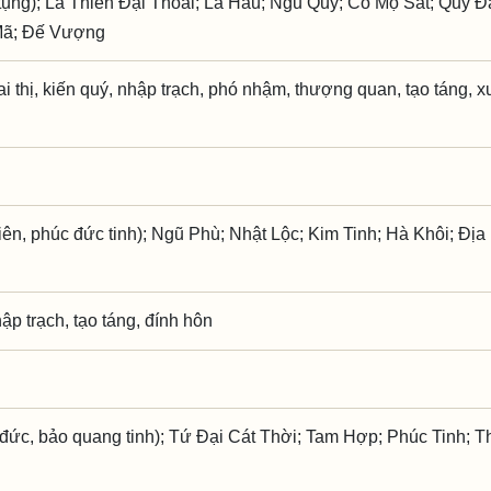
ụng); La Thiên Đại Thoái; La Hầu; Ngũ Quỷ; Cổ Mộ Sát; Quý 
Mã; Đế Vượng
hai thị, kiến quý, nhập trạch, phó nhậm, thượng quan, tạo táng, x
ên, phúc đức tinh); Ngũ Phù; Nhật Lộc; Kim Tinh; Hà Khôi; Địa 
hập trạch, tạo táng, đính hôn
đức, bảo quang tinh); Tứ Đại Cát Thời; Tam Hợp; Phúc Tinh; T