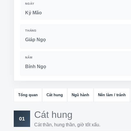
NGÀY
Kỷ Mão
THÁNG
Giáp Ngọ
NĂM
Bính Ngọ
Tổng quan
Cát hung
Ngũ hành
Nên làm / tránh
Cát hung
01
Cát thần, hung thần, giờ tốt xấu.