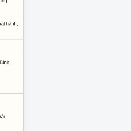
Đăng
uất hành,
Binh;
hái