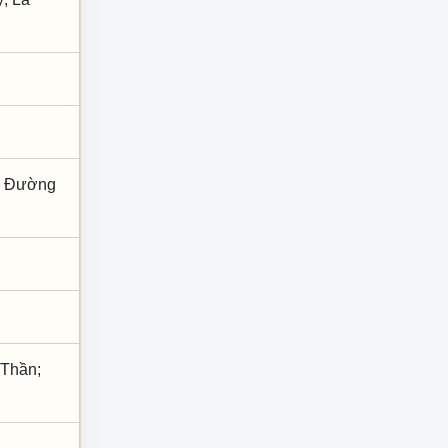
m; Đường
 Thần;