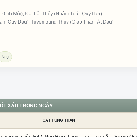
 Đinh Mùi); Đại hải Thủy (Nhâm Tuất, Quý Hợi)
, Quý Dậu); Tuyền trung Thủy (Giáp Thân, Ất Dậu)
Ngọ
TỐT XẤU TRONG NGÀY
CÁT HUNG THẦN
n, phượng liễn tinh); Ngũ Hợp; Thủy Tinh; Thiên Ất; Dương Qu