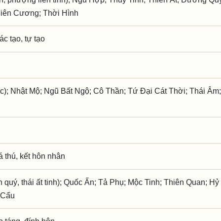
hiên Cương; Thời Hình
ác tạo, tự tạo
c); Nhật Mộ; Ngũ Bất Ngộ; Cô Thần; Tứ Đại Cát Thời; Thái Â
iá thú, kết hôn nhân
 quý, thái ất tinh); Quốc Ấn; Tả Phụ; Mộc Tinh; Thiên Quan; Hỷ
 Cẩu