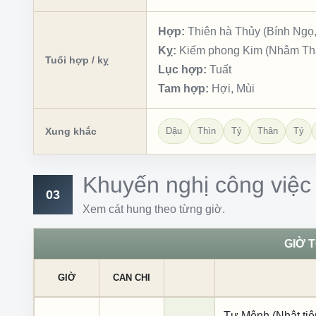
Hợp:
Thiên hà Thủy (Bính Ngọ,
Kỵ:
Kiếm phong Kim (Nhâm Thân
Tuổi hợp / kỵ
Lục hợp:
Tuất
Tam hợp:
Hợi, Mùi
Xung khắc
Dậu
Thìn
Tý
Thân
Tý
Khuyến nghị công việc
03
Xem cát hung theo từng giờ.
GIỜ 
GIỜ
CAN CHI
Tư Mệnh (Nhật tiê