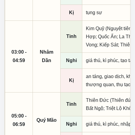
Kị
tụng sự
Kim Quỹ (Nguyệt tiên, 
Tinh
Hợp; Quốc Ấn; La Thiê
Vong; Kiếp Sát; Thiên
03:00 -
Nhâm
04:59
Dần
Nghi
giá thú, kì phúc, tạo tá
an táng, giao dịch, khai
Kị
thượng quan, thụ tạo, 
Thiên Đức (Thiên đức,
Tinh
Bất Ngộ; Triệt Lộ Khô
05:00 -
Quý Mão
Nghi
giá thú, kì phúc, nhập t
06:59