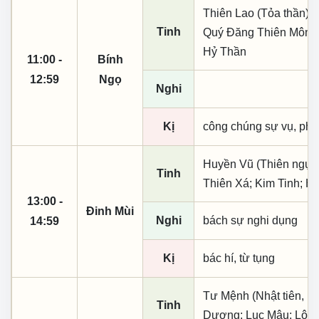
Thiên Lao (Tỏa thần); 
Tinh
Quý Đăng Thiên Môn; 
Hỷ Thần
11:00 -
Bính
12:59
Ngọ
Nghi
Kị
công chúng sự vụ, phó
Huyền Vũ (Thiên ngục)
Tinh
Thiên Xá; Kim Tinh; H
13:00 -
Đinh Mùi
Nghi
bách sự nghi dụng
14:59
Kị
bác hí, từ tụng
Tư Mệnh (Nhật tiên, ph
Tinh
Dương; Lục Mậu; Lôi 