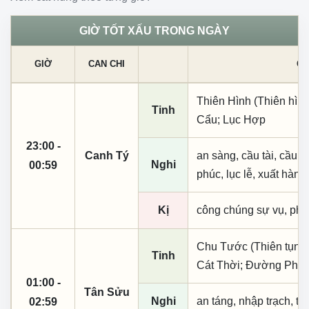
GIỜ TỐT XẤU TRONG NGÀY
GIỜ
CAN CHI
CÁ
Thiên Hình (Thiên hình
Tinh
Cẩu; Lục Hợp
23:00 -
Canh Tý
an sàng, cầu tài, cầu tự,
Nghi
00:59
phúc, lục lễ, xuất hành
Kị
công chúng sự vụ, phó
Chu Tước (Thiên tụng)
Tinh
Cát Thời; Đường Phù; 
01:00 -
Tân Sửu
Nghi
an táng, nhập trạch, t
02:59