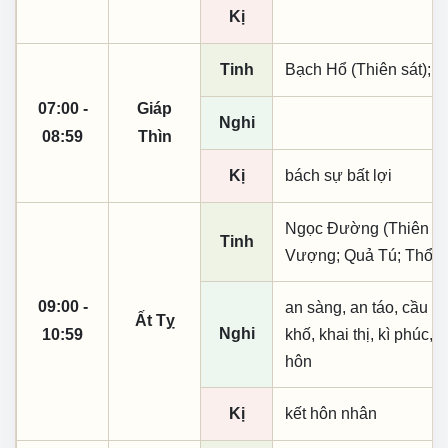
Kị
Tinh
Bạch Hổ (Thiên sát); 
07:00 -
Giáp
Nghi
08:59
Thìn
Kị
bách sự bất lợi
Ngọc Đường (Thiên khai
Tinh
Vượng; Quả Tú; Thổ T
09:00 -
an sàng, an táo, cầu tà
Ất Tỵ
Nghi
10:59
khố, khai thị, kì phúc, n
hôn
Kị
kết hôn nhân