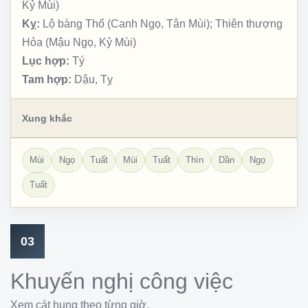
Kỷ Mùi)
Kỵ:
Lộ bàng Thổ (Canh Ngọ, Tân Mùi); Thiên thượng
Hỏa (Mậu Ngọ, Kỷ Mùi)
Lục hợp:
Tý
Tam hợp:
Dậu, Tỵ
Xung khắc
Mùi
Ngọ
Tuất
Mùi
Tuất
Thìn
Dần
Ngọ
Tuất
03
Khuyến nghị công việc
Xem cát hung theo từng giờ.