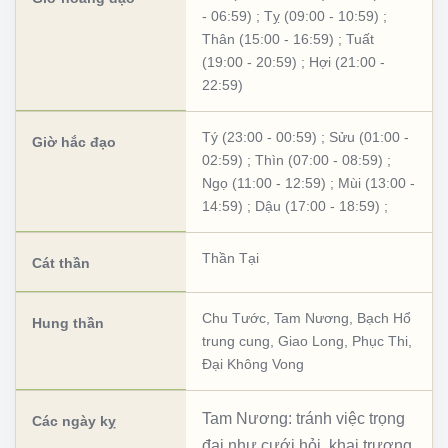
- 06:59)
;
Tỵ (09:00 - 10:59)
;
Thân (15:00 - 16:59)
;
Tuất
(19:00 - 20:59)
;
Hợi (21:00 -
22:59)
Tý (23:00 - 00:59)
;
Sửu (01:00 -
Giờ hắc đạo
02:59)
;
Thìn (07:00 - 08:59)
;
Ngọ (11:00 - 12:59)
;
Mùi (13:00 -
14:59)
;
Dậu (17:00 - 18:59)
;
Thần Tại
Cát thần
Chu Tước
,
Tam Nương
,
Bạch Hổ
Hung thần
trung cung
,
Giao Long
,
Phục Thi
,
Đại Không Vong
Tam Nương: tránh việc trọng
Các ngày kỵ
đại như cưới hỏi, khai trương,