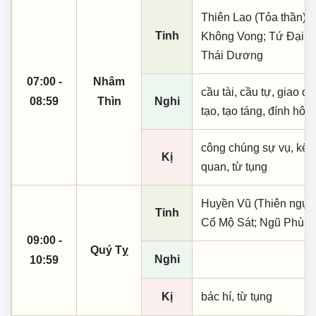
Thiên Lao (Tỏa thần); 
Tinh
Không Vong; Tứ Đại C
Thái Dương
07:00 -
Nhâm
cầu tài, cầu tự, giao dịc
08:59
Thìn
Nghi
tạo, tạo táng, đính hôn
công chúng sự vụ, kết
Kị
quan, từ tụng
Huyền Vũ (Thiên ngục);
Tinh
Cổ Mộ Sát; Ngũ Phù; N
09:00 -
Quý Tỵ
Nghi
10:59
Kị
bác hí, từ tụng