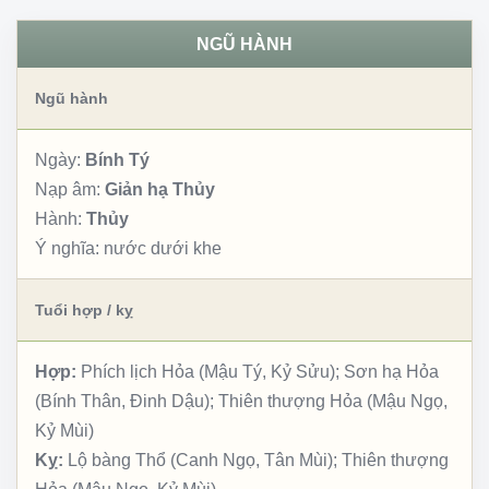
NGŨ HÀNH
Ngũ hành
Ngày:
Bính Tý
Nạp âm:
Giản hạ Thủy
Hành:
Thủy
Ý nghĩa:
nước dưới khe
Tuổi hợp / kỵ
Hợp:
Phích lịch Hỏa (Mậu Tý, Kỷ Sửu); Sơn hạ Hỏa
(Bính Thân, Đinh Dậu); Thiên thượng Hỏa (Mậu Ngọ,
Kỷ Mùi)
Kỵ:
Lộ bàng Thổ (Canh Ngọ, Tân Mùi); Thiên thượng