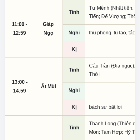
Tư Mệnh (Nhật tiên, ph
Tinh
Tiến; Đế Vượng; Thời
11:00 -
Giáp
Nghi
thụ phong, tu tạo, tác t
12:59
Ngọ
Kị
Câu Trần (Địa ngục); T
Tinh
Thời
13:00 -
Ất Mùi
Nghi
14:59
Kị
bách sự bất lợi
Thanh Long (Thiên quý,
Tinh
Môn; Tam Hợp; Hỷ Thầ