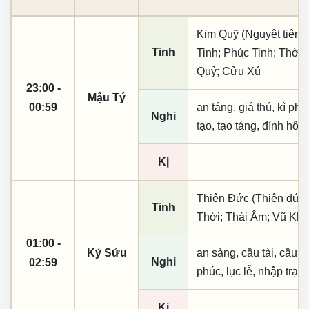
Kim Quỹ (Nguyệt tiên,
Tinh
Tinh; Phúc Tinh; Thời
Quỷ; Cửu Xú
23:00 -
Mậu Tý
00:59
an táng, giá thú, kì ph
Nghi
tạo, tạo táng, đính hôn
Kị
Thiên Đức (Thiên đức,
Tinh
Thời; Thái Âm; Vũ Kh
01:00 -
Kỷ Sửu
an sàng, cầu tài, cầu tự,
Nghi
02:59
phúc, lục lễ, nhập trạc
Kị