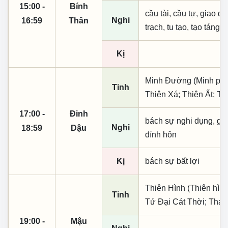
15:00 -
Bính
cầu tài, cầu tự, giao dịc
Nghi
16:59
Thân
trạch, tu tạo, tạo táng,
Kị
Minh Đường (Minh phụ,
Tinh
Thiên Xá; Thiên Ất; 
17:00 -
Đinh
bách sự nghi dụng, giá t
Nghi
18:59
Dậu
đính hôn
Kị
bách sự bất lợi
Thiên Hình (Thiên hình
Tinh
Tứ Đại Cát Thời; Thái
19:00 -
Mậu