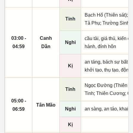
Bạch Hổ (Thiên sát); T
Tinh
Tả Phụ; Trường Sinh;
03:00 -
Canh
cầu tài, giá thú, kiến q
Nghi
04:59
Dần
hành, đính hôn
an táng, bách sự bất lợ
Kị
khởi tạo, thụ tạo, động
Ngọc Đường (Thiên khai
Tinh
Tinh; Thiên Cương; C
05:00 -
Tân Mão
Nghi
an sàng, an táo, khai 
06:59
Kị