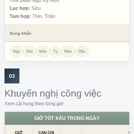
Hỏa (Mậu Ngọ, Kỷ Mùi)
Lục hợp:
Sửu
Tam hợp:
Thìn, Thân
Xung khắc
Ngọ
Mùi
Mão
Tỵ
Mão
Dậu
03
Khuyến nghị công việc
Xem cát hung theo từng giờ.
GIỜ TỐT XẤU TRONG NGÀY
GIỜ
CAN CHI
CÁ