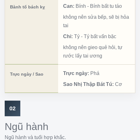
Can:
Bính
-
Bính bất tu táo
Bành tổ bách kỵ
không nên sửa bếp, sẽ bị hỏa
tai
Chi:
Tý
-
Tý bất vấn bặc
không nên gieo quẻ hỏi, tự
rước lấy tai ương
Trực ngày:
Phá
Trực ngày / Sao
Sao Nhị Thập Bát Tú:
Cơ
02
Ngũ hành
Ngũ hành và tuổi hợp khắc.