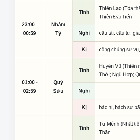
Thiên Lao (Tỏa th
Tinh
Thiên Đại Tiến
23:00 -
Nhâm
Nghi
cầu tài, cầu tự, gia
00:59
Tý
Kị
công chúng sự vụ,
Huyền Vũ (Thiên n
Tinh
Thời; Ngũ Hợp; Q
01:00 -
Quý
Nghi
02:59
Sửu
Kị
bác hí, bách sự bất
Tư Mệnh (Nhật tiê
Tinh
Thần