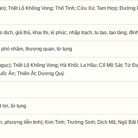
ần); Triệt Lộ Không Vong; Thổ Tinh; Cửu Xú; Tam Hợp; Đường 
o dịch, giá thú, khai thị, kì phúc, nhập trạch, tu tạo, tạo táng, đí
 phó nhậm, thượng quan, từ tụng
gục); Triệt Lộ Không Vong; Hà Khôi; La Hầu; Cổ Mộ Sát; Tứ Đạ
uốc Ấn; Thiên Ất; Dương Quý
 lợi, từ tụng
n, phượng liễn tinh); Kim Tinh; Trường Sinh; Dịch Mã; Ngũ Bất