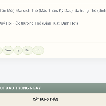
ân Mùi); Đại dịch Thổ (Mậu Thân, Kỷ Dậu); Sa trung Thổ (Bính
Quý Hợi); Ốc thượng Thổ (Bính Tuất, Đinh Hợi)
Sửu
Tỵ
Dậu
Sửu
TỐT XẤU TRONG NGÀY
CÁT HUNG THẦN