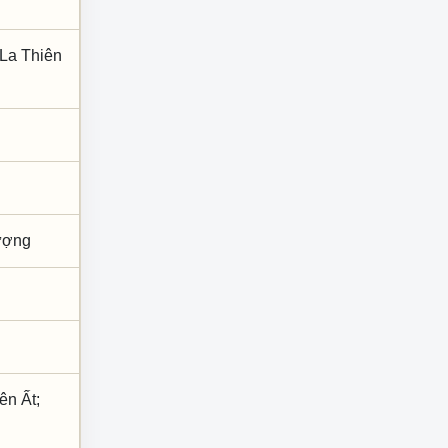
 La Thiên
Vượng
ên Ất;