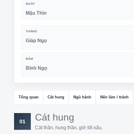
NGÀY
Mậu Thìn
THÁNG
Giáp Ngọ
NĂM
Bính Ngọ
Tổng quan
Cát hung
Ngũ hành
Nên làm / tránh
Cát hung
01
Cát thần, hung thần, giờ tốt xấu.