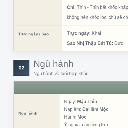
Chi:
Thìn
-
Thìn bất khốc khấ
không nên khóc lóc, chủ sẽ có
Trực ngày:
Khai
Trực ngày / Sao
Sao Nhị Thập Bát Tú:
Dực
Ngũ hành
02
Ngũ hành và tuổi hợp khắc.
Ngày:
Mậu Thìn
Nạp âm:
Đại lâm Mộc
Ngũ hành
Hành:
Mộc
Ý nghĩa:
cây rừng lớn