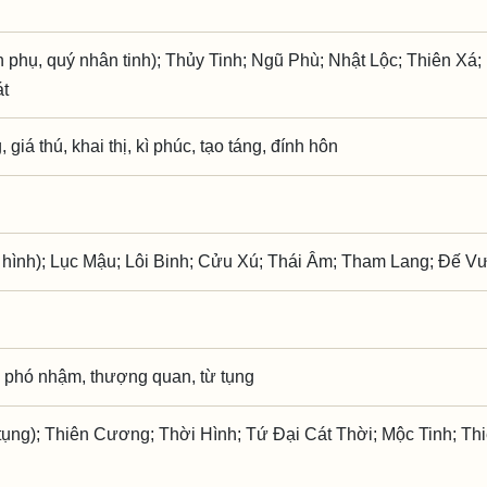
phụ, quý nhân tinh); Thủy Tinh; Ngũ Phù; Nhật Lộc; Thiên Xá;
át
giá thú, khai thị, kì phúc, tạo táng, đính hôn
 hình); Lục Mậu; Lôi Binh; Cửu Xú; Thái Âm; Tham Lang; Đế 
 phó nhậm, thượng quan, từ tụng
ụng); Thiên Cương; Thời Hình; Tứ Đại Cát Thời; Mộc Tinh; Thi