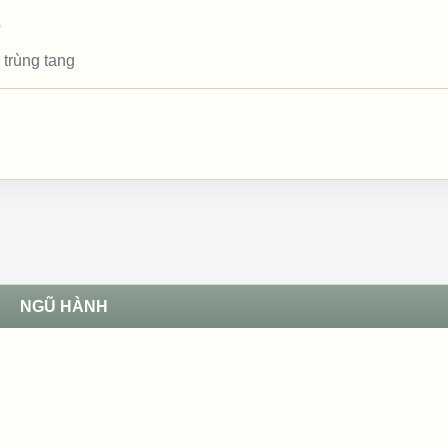
p
 trùng tang
NGŨ HÀNH