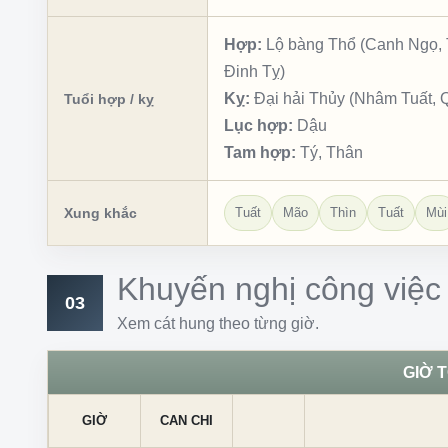
Hợp:
Lộ bàng Thổ (Canh Ngọ, T
Đinh Tỵ)
Kỵ:
Đại hải Thủy (Nhâm Tuất, 
Tuổi hợp / kỵ
Lục hợp:
Dậu
Tam hợp:
Tý, Thân
Xung khắc
Tuất
Mão
Thìn
Tuất
Mùi
Khuyến nghị công việc
03
Xem cát hung theo từng giờ.
GIỜ 
GIỜ
CAN CHI