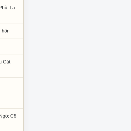
Phù; La
nh hôn
i Cát
 Ngộ; Cô