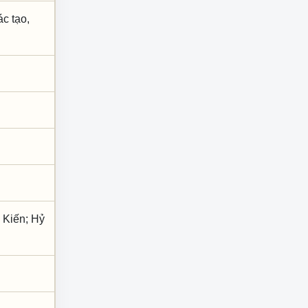
ác tạo,
 Kiến; Hỷ