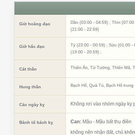
Dần (03:00 - 04:59)
;
Thìn (07:00 
Giờ hoàng đạo
(21:00 - 22:59)
Tý (23:00 - 00:59)
;
Sửu (01:00 - 
Giờ hắc đạo
(19:00 - 20:59)
;
Thiên Ân
,
Tứ Tướng
,
Thiên Mã
,
T
Cát thần
Bạch Hổ
,
Quả Tú
,
Bạch Hổ trung
Hung thần
Không rơi vào nhóm ngày kỵ p
Các ngày kỵ
Can:
Mậu
-
Mậu bất thụ điền
Bành tổ bách kỵ
không nên nhận đất, chủ khô