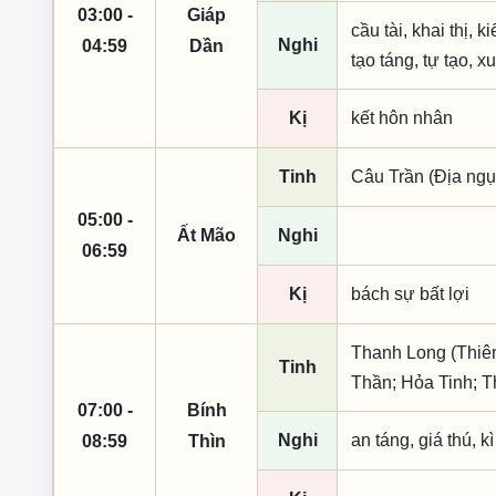
03:00 -
Giáp
cầu tài, khai thị, 
Nghi
04:59
Dần
tạo táng, tự tạo, x
Kị
kết hôn nhân
Tinh
Câu Trần (Địa ngụ
05:00 -
Ất Mão
Nghi
06:59
Kị
bách sự bất lợi
Thanh Long (Thiên
Tinh
Thần; Hỏa Tinh; T
07:00 -
Bính
Nghi
an táng, giá thú, k
08:59
Thìn