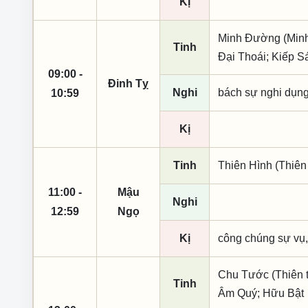
Kị
Minh Đường (Minh 
Tinh
Đại Thoái; Kiếp S
09:00 -
Đinh Tỵ
Nghi
bách sự nghi dụng, 
10:59
Kị
Tinh
Thiên Hình (Thiên
11:00 -
Mậu
Nghi
12:59
Ngọ
Kị
công chúng sự vụ,
Chu Tước (Thiên t
Tinh
Âm Quý; Hữu Bật