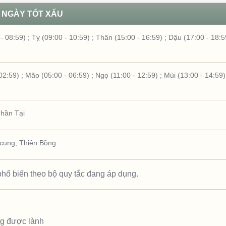
NGÀY TỐT XẤU
- 08:59)
;
Tỵ (09:00 - 10:59)
;
Thân (15:00 - 16:59)
;
Dậu (17:00 - 18:5
02:59)
;
Mão (05:00 - 06:59)
;
Ngọ (11:00 - 12:59)
;
Mùi (13:00 - 14:59)
hần Tại
 cung
,
Thiên Bồng
hổ biến theo bộ quy tắc đang áp dụng.
ng được lành