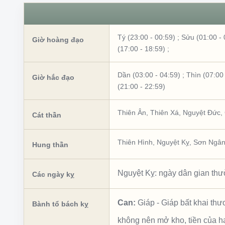
Tý (23:00 - 00:59)
;
Sửu (01:00 - 
Giờ hoàng đạo
(17:00 - 18:59)
;
Dần (03:00 - 04:59)
;
Thìn (07:00 
Giờ hắc đạo
(21:00 - 22:59)
Thiên Ân
,
Thiên Xá
,
Nguyệt Đức
,
Cát thần
Thiên Hình
,
Nguyệt Kỵ
,
Sơn Ngâ
Hung thần
Nguyệt Kỵ: ngày dân gian thườ
Các ngày kỵ
Can:
Giáp
-
Giáp bất khai th
Bành tổ bách kỵ
không nên mở kho, tiền của h