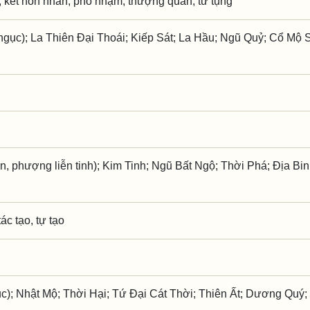
 kết hôn nhân, phó nhậm, thượng quan, từ tụng
gục); La Thiên Đại Thoái; Kiếp Sát; La Hầu; Ngũ Quỷ; Cổ Mộ 
n, phượng liễn tinh); Kim Tinh; Ngũ Bất Ngộ; Thời Phá; Địa Bi
tác tạo, tự tạo
c); Nhật Mộ; Thời Hại; Tứ Đại Cát Thời; Thiên Ất; Dương Quý;