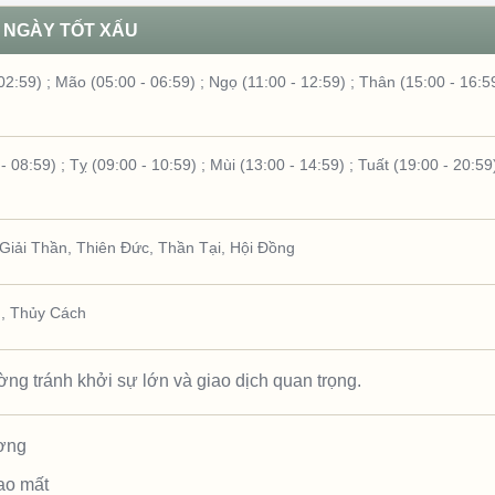
NGÀY TỐT XẤU
02:59)
;
Mão (05:00 - 06:59)
;
Ngọ (11:00 - 12:59)
;
Thân (15:00 - 16:5
- 08:59)
;
Tỵ (09:00 - 10:59)
;
Mùi (13:00 - 14:59)
;
Tuất (19:00 - 20:59
Giải Thần
,
Thiên Đức
,
Thần Tại
,
Hội Đồng
n
,
Thủy Cách
ng tránh khởi sự lớn và giao dịch quan trọng.
ương
ao mất