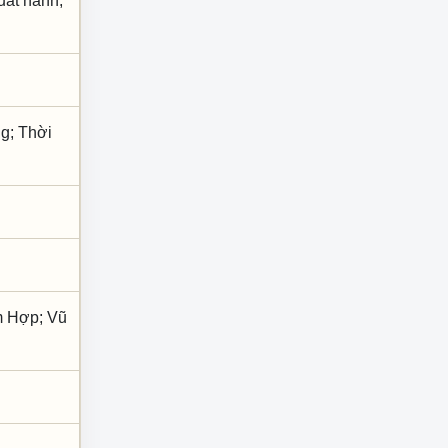
xuất hành,
g; Thời
am Hợp; Vũ