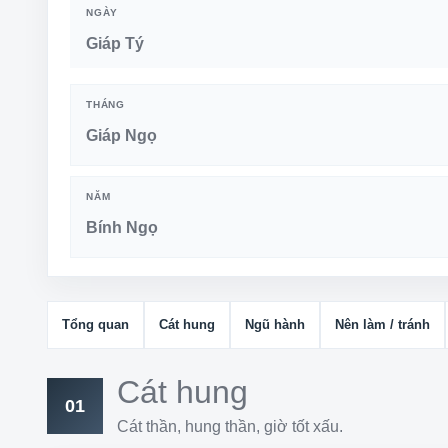
NGÀY
Giáp Tý
THÁNG
Giáp Ngọ
NĂM
Bính Ngọ
Tổng quan
Cát hung
Ngũ hành
Nên làm / tránh
Cát hung
01
Cát thần, hung thần, giờ tốt xấu.