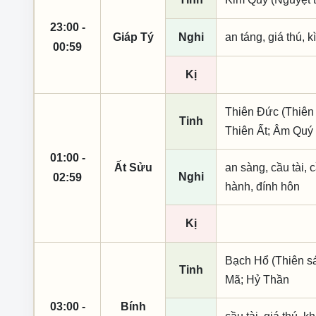
23:00 -
Giáp Tý
Nghi
an táng, giá thú, 
00:59
Kị
Thiên Đức (Thiên 
Tinh
Thiên Ất; Âm Quý
01:00 -
Ất Sửu
an sàng, cầu tài, c
Nghi
02:59
hành, đính hôn
Kị
Bạch Hổ (Thiên sá
Tinh
Mã; Hỷ Thần
03:00 -
Bính