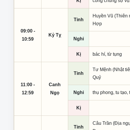
Kị
công chúng sự vụ,
Huyền Vũ (Thiên n
Tinh
Hợp
09:00 -
Kỷ Tỵ
Nghi
10:59
Kị
bác hí, từ tụng
Tư Mệnh (Nhật tiê
Tinh
Quỷ
11:00 -
Canh
Nghi
thụ phong, tu tạo, 
12:59
Ngọ
Kị
Câu Trần (Địa ngụ
Tinh