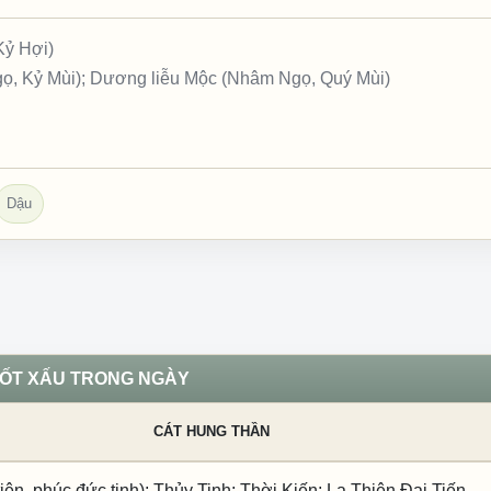
Kỷ Hợi)
ọ, Kỷ Mùi); Dương liễu Mộc (Nhâm Ngọ, Quý Mùi)
Dậu
TỐT XẤU TRONG NGÀY
CÁT HUNG THẦN
iên, phúc đức tinh); Thủy Tinh; Thời Kiến; La Thiên Đại Tiến