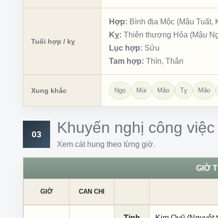
Hợp:
Bình địa Mộc (Mậu Tuất, 
Kỵ:
Thiên thượng Hỏa (Mậu Ng
Tuổi hợp / kỵ
Lục hợp:
Sửu
Tam hợp:
Thìn, Thân
Xung khắc
Ngọ
Mùi
Mão
Tỵ
Mão
Khuyến nghị công việc
03
Xem cát hung theo từng giờ.
GIỜ 
GIỜ
CAN CHI
Tinh
Kim Quỹ (Nguyệt t