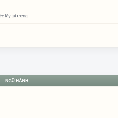
ớc lấy tai ương
NGŨ HÀNH