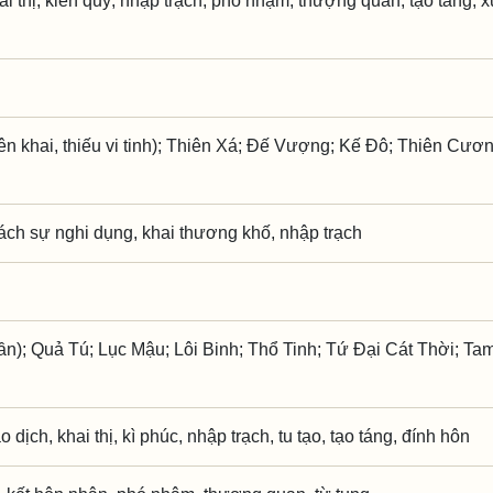
khai thị, kiến quý, nhập trạch, phó nhậm, thượng quan, tạo táng, 
 khai, thiếu vi tinh); Thiên Xá; Đế Vượng; Kế Đô; Thiên Cươn
bách sự nghi dụng, khai thương khố, nhập trạch
ần); Quả Tú; Lục Mậu; Lôi Binh; Thổ Tinh; Tứ Đại Cát Thời; T
ao dịch, khai thị, kì phúc, nhập trạch, tu tạo, tạo táng, đính hôn