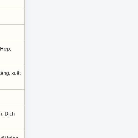
 Hợp;
 táng, xuất
h; Dịch