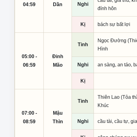
cầu tài, giá thú, 
Nghi
04:59
Dần
đính hôn
Kị
bách sự bất lợi
Ngọc Đường (Thiên
Tinh
Hình
05:00 -
Đinh
Nghi
an sàng, an táo, 
06:59
Mão
Kị
Thiên Lao (Tỏa th
Tinh
Khúc
07:00 -
Mậu
Nghi
cầu tài, cầu tự, gi
08:59
Thìn