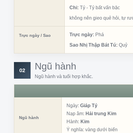
Chi:
Tý
-
Tý bất vấn bặc
không nên gieo quẻ hỏi, tự rư
Trực ngày:
Phá
Trực ngày / Sao
Sao Nhị Thập Bát Tú:
Quỷ
Ngũ hành
02
Ngũ hành và tuổi hợp khắc.
Ngày:
Giáp Tý
Nạp âm:
Hải trung Kim
Ngũ hành
Hành:
Kim
Ý nghĩa:
vàng dưới biển