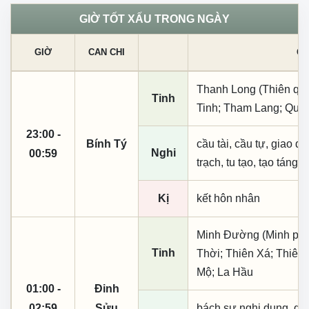
GIỜ TỐT XẤU TRONG NGÀY
GIỜ
CAN CHI
CÁ
Thanh Long (Thiên quý,
Tinh
Tinh; Tham Lang; Quả 
23:00 -
Bính Tý
cầu tài, cầu tự, giao dịc
Nghi
00:59
trạch, tu tạo, tạo táng,
Kị
kết hôn nhân
Minh Đường (Minh phụ,
Tinh
Thời; Thiên Xá; Thiên
Mộ; La Hầu
01:00 -
Đinh
02:59
Sửu
bách sự nghi dụng, giá t