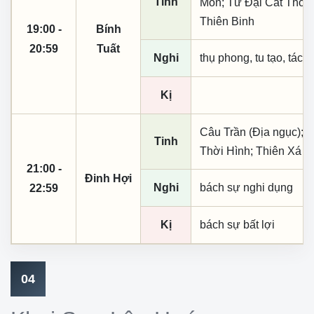
Tinh
Môn; Tứ Đại Cát Thời;
Thiên Binh
19:00 -
Bính
20:59
Tuất
Nghi
thụ phong, tu tạo, tác t
Kị
Câu Trần (Địa ngục); 
Tinh
Thời Hình; Thiên Xá
21:00 -
Đinh Hợi
Nghi
bách sự nghi dụng
22:59
Kị
bách sự bất lợi
04