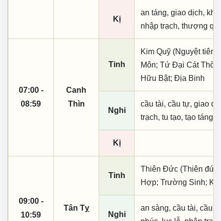
an táng, giao dịch, khai
Kị
nhập trạch, thượng qua
Kim Quỹ (Nguyệt tiên,
Tinh
Môn; Tứ Đại Cát Thời;
Hữu Bật; Địa Binh
07:00 -
Canh
08:59
Thìn
cầu tài, cầu tự, giao dịc
Nghi
trạch, tu tạo, tạo táng,
Kị
Thiên Đức (Thiên đức,
Tinh
Hợp; Trường Sinh; Kiế
09:00 -
Tân Tỵ
an sàng, cầu tài, cầu tự,
Nghi
10:59