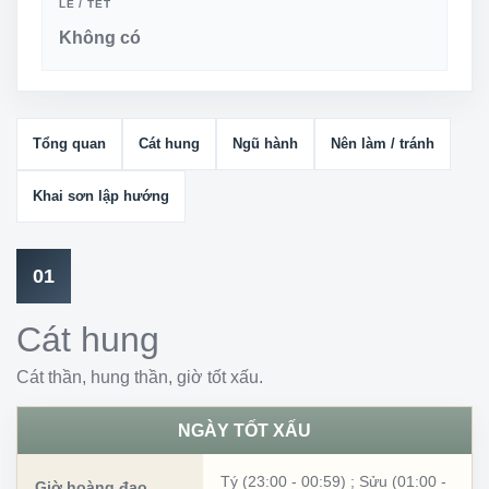
LỄ / TẾT
Không có
Tổng quan
Cát hung
Ngũ hành
Nên làm / tránh
Khai sơn lập hướng
01
Cát hung
Cát thần, hung thần, giờ tốt xấu.
NGÀY TỐT XẤU
Tý (23:00 - 00:59)
;
Sửu (01:00 -
Giờ hoàng đạo