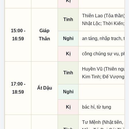
Kị
Thiên Lao (Tỏa thần); 
Tinh
Nhật Lộc; Thời Kiến; 
15:00 -
Giáp
Nghi
an táng, nhập trạch, t
16:59
Thân
Kị
công chúng sự vụ, phó
Huyền Vũ (Thiên ngục
Tinh
Kim Tinh; Đế Vượng
17:00 -
Ất Dậu
Nghi
18:59
Kị
bác hí, từ tụng
Tư Mệnh (Nhật tiên, p