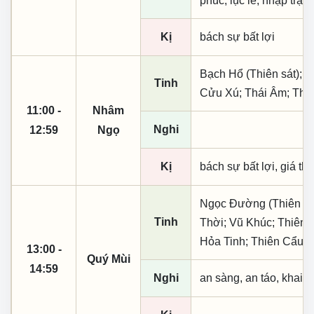
phúc, lục lễ, nhập trạc
Kị
bách sự bất lợi
Bạch Hổ (Thiên sát); T
Tinh
Cửu Xú; Thái Âm; Thủy
11:00 -
Nhâm
Nghi
12:59
Ngọ
Kị
bách sự bất lợi, giá th
Ngọc Đường (Thiên khai
Tinh
Thời; Vũ Khúc; Thiên 
Hỏa Tinh; Thiên Cẩu
13:00 -
Quý Mùi
14:59
Nghi
an sàng, an táo, khai 