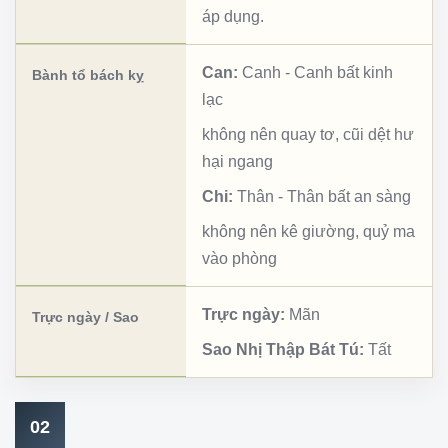
áp dụng.
Can:
Canh
-
Canh bất kinh
Bành tổ bách kỵ
lạc
không nên quay tơ, cũi dệt hư
hại ngang
Chi:
Thân
-
Thân bất an sàng
không nên kê giường, quỷ ma
vào phòng
Trực ngày:
Mãn
Trực ngày / Sao
Sao Nhị Thập Bát Tú:
Tất
02