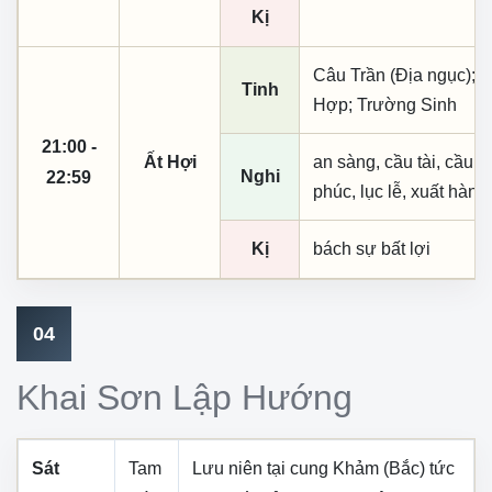
Kị
Câu Trần (Địa ngục); K
Tinh
Hợp; Trường Sinh
21:00 -
Ất Hợi
an sàng, cầu tài, cầu tự,
Nghi
22:59
phúc, lục lễ, xuất hành
Kị
bách sự bất lợi
04
Khai Sơn Lập Hướng
Sát
Tam
Lưu niên tại cung
Khảm (Bắc)
tức