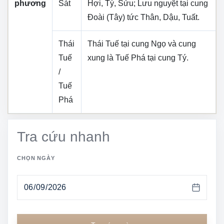
phương
Sát
Hợi, Tý, Sửu
; Lưu nguyệt tại cung
Đoài (Tây)
tức
Thân, Dậu, Tuất
.
Thái
Thái Tuế tại cung
Ngọ
và cung
Tuế
xung là Tuế Phá tại cung
Tý
.
/
Tuế
Phá
Tra cứu nhanh
CHỌN NGÀY