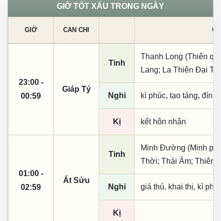
GIỜ TỐT XẤU TRONG NGÀY
GIỜ
CAN CHI
CÁ
Thanh Long (Thiên quý,
Tinh
Lang; La Thiên Đại Ti
23:00 -
Giáp Tý
Nghi
kì phúc, tạo táng, đính
00:59
Kị
kết hôn nhân
Minh Đường (Minh phụ,
Tinh
Thời; Thái Âm; Thiên 
01:00 -
Ất Sửu
Nghi
giá thú, khai thị, kì ph
02:59
Kị