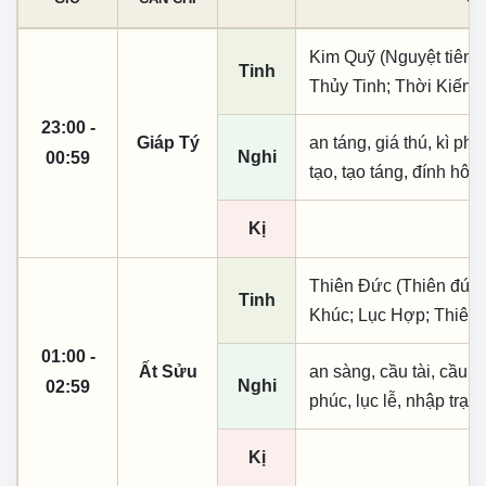
Kim Quỹ (Nguyệt tiên, 
Tinh
Thủy Tinh; Thời Kiến; 
23:00 -
Giáp Tý
an táng, giá thú, kì ph
Nghi
00:59
tạo, tạo táng, đính hôn
Kị
Thiên Đức (Thiên đức,
Tinh
Khúc; Lục Hợp; Thiên 
01:00 -
Ất Sửu
an sàng, cầu tài, cầu tự,
Nghi
02:59
phúc, lục lễ, nhập trạc
Kị