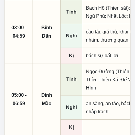
Bạch Hổ (Thiên sát); T
Tinh
Ngũ Phù; Nhật Lộc; Ph
03:00 -
Bính
cầu tài, giá thú, khai t
Nghi
04:59
Dần
nhậm, thượng quan, tạo
Kị
bách sự bất lợi
Ngọc Đường (Thiên khai
Tinh
Thời; Thiên Xá; Đế V
Hình
05:00 -
Đinh
06:59
Mão
an sàng, an táo, bách 
Nghi
nhập trạch
Kị