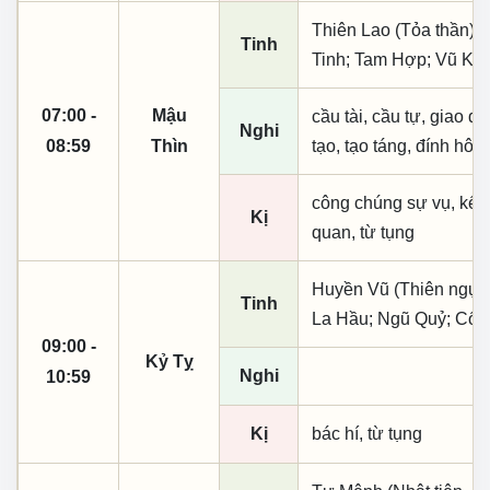
Thiên Lao (Tỏa thần); 
Tinh
Tinh; Tam Hợp; Vũ Kh
07:00 -
Mậu
cầu tài, cầu tự, giao dịc
Nghi
08:59
Thìn
tạo, tạo táng, đính hôn
công chúng sự vụ, kết
Kị
quan, từ tụng
Huyền Vũ (Thiên ngục);
Tinh
La Hầu; Ngũ Quỷ; Cổ 
09:00 -
Kỷ Tỵ
Nghi
10:59
Kị
bác hí, từ tụng