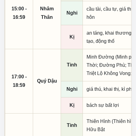
15:00 -
Nhâm
cầu tài, cầu tự, giá thú,
Nghi
16:59
Thân
hôn
an táng, khai thương k
Kị
tạo, động thổ
Minh Đường (Minh phụ,
Tinh
Thời; Đường Phù; Thủ
Triệt Lộ Không Vong; 
17:00 -
Quý Dậu
18:59
Nghi
giá thú, khai thị, kì ph
Kị
bách sự bất lợi
Thiên Hình (Thiên hìn
Tinh
Hữu Bật