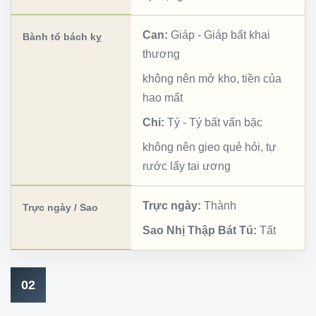
Can:
Giáp
-
Giáp bất khai
Bành tổ bách kỵ
thương
không nên mở kho, tiền của
hao mất
Chi:
Tý
-
Tý bất vấn bặc
không nên gieo quẻ hỏi, tự
rước lấy tai ương
Trực ngày:
Thành
Trực ngày / Sao
Sao Nhị Thập Bát Tú:
Tất
02