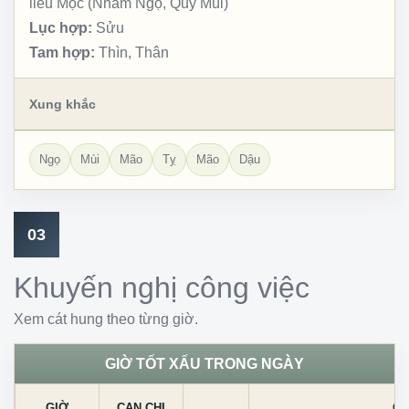
liễu Mộc (Nhâm Ngọ, Quý Mùi)
Lục hợp:
Sửu
Tam hợp:
Thìn, Thân
Xung khắc
Ngọ
Mùi
Mão
Tỵ
Mão
Dậu
03
Khuyến nghị công việc
Xem cát hung theo từng giờ.
GIỜ TỐT XẤU TRONG NGÀY
GIỜ
CAN CHI
CÁ