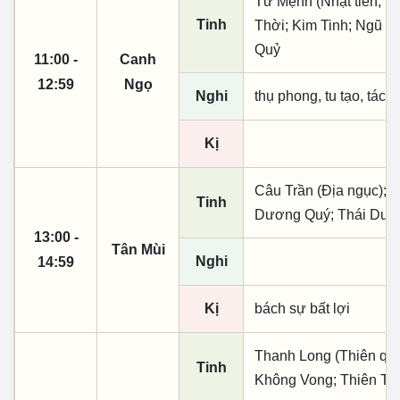
Tư Mệnh (Nhật tiên, ph
Tinh
Thời; Kim Tinh; Ngũ B
Quỷ
11:00 -
Canh
12:59
Ngọ
Nghi
thụ phong, tu tạo, tác t
Kị
Câu Trần (Địa ngục); N
Tinh
Dương Quý; Thái Dư
13:00 -
Tân Mùi
Nghi
14:59
Kị
bách sự bất lợi
Thanh Long (Thiên quý, 
Tinh
Không Vong; Thiên Tặ