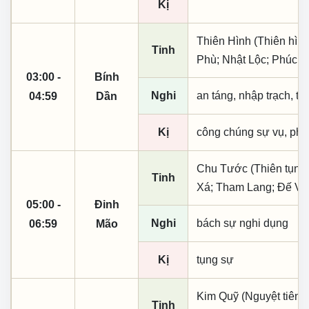
Kị
Thiên Hình (Thiên hình
Tinh
Phù; Nhật Lộc; Phúc T
03:00 -
Bính
Nghi
an táng, nhập trạch, t
04:59
Dần
Kị
công chúng sự vụ, phó
Chu Tước (Thiên tụng)
Tinh
Xá; Tham Lang; Đế V
05:00 -
Đinh
Nghi
bách sự nghi dụng
06:59
Mão
Kị
tụng sự
Kim Quỹ (Nguyệt tiên, 
Tinh