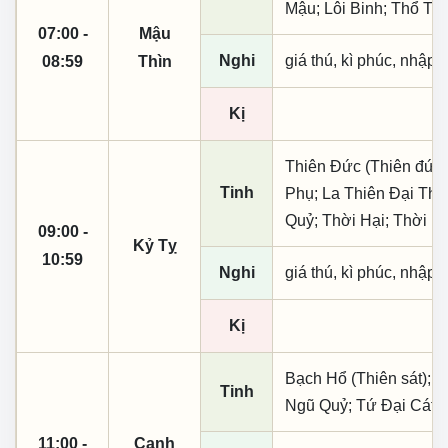
Mậu; Lôi Binh; Thổ Tin
07:00 -
Mậu
Nghi
giá thú, kì phúc, nhập t
08:59
Thìn
Kị
Thiên Đức (Thiên đức,
Tinh
Phụ; La Thiên Đại Tho
Quỷ; Thời Hại; Thời H
09:00 -
Kỷ Tỵ
10:59
Nghi
giá thú, kì phúc, nhập t
Kị
Bạch Hổ (Thiên sát); Q
Tinh
Ngũ Quỷ; Tứ Đại Cát T
11:00 -
Canh