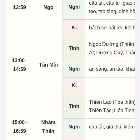
cầu tài, cầu tự, giao dịc
Nghi
12:59
Ngọ
tạo, tạo táng, đính hôn
Kị
bách sự bất lợi, kết h
Ngọc Đường (Thiên khai
Tinh
Ất; Dương Quý; Thái 
13:00 -
Tân Mùi
Nghi
an sàng, an táo, khai 
14:59
Kị
Thiên Lao (Tỏa thần); 
Tinh
Thiên Tặc; Hỏa Tinh; 
15:00 -
Nhâm
Nghi
cầu tài, giá thú, kiến q
16:59
Thân