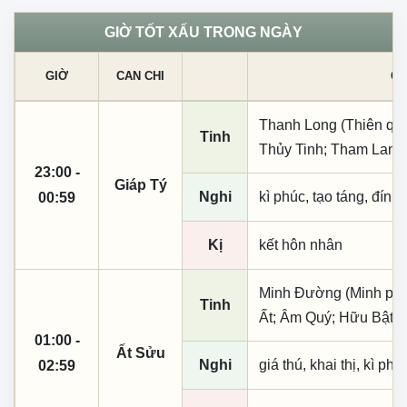
GIỜ TỐT XẤU TRONG NGÀY
GIỜ
CAN CHI
CÁ
Thanh Long (Thiên quý, 
Tinh
Thủy Tinh; Tham Lang;
23:00 -
Giáp Tý
Nghi
kì phúc, tạo táng, đính
00:59
Kị
kết hôn nhân
Minh Đường (Minh phụ,
Tinh
Ất; Âm Quý; Hữu Bật; 
01:00 -
Ất Sửu
Nghi
giá thú, khai thị, kì ph
02:59