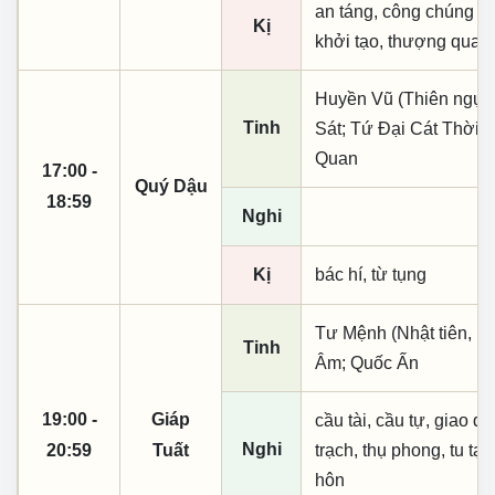
an táng, công chúng sự
Kị
khởi tạo, thượng quan, 
Huyền Vũ (Thiên ngục)
Tinh
Sát; Tứ Đại Cát Thời;
Quan
17:00 -
Quý Dậu
18:59
Nghi
Kị
bác hí, từ tụng
Tư Mệnh (Nhật tiên, ph
Tinh
Âm; Quốc Ấn
19:00 -
Giáp
cầu tài, cầu tự, giao dịc
Nghi
20:59
Tuất
trạch, thụ phong, tu tạo,
hôn