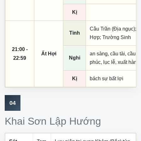
Kị
Câu Trần (Địa ngục); K
Tinh
Hợp; Trường Sinh
21:00 -
Ất Hợi
an sàng, cầu tài, cầu tự,
Nghi
22:59
phúc, lục lễ, xuất hành
Kị
bách sự bất lợi
04
Khai Sơn Lập Hướng