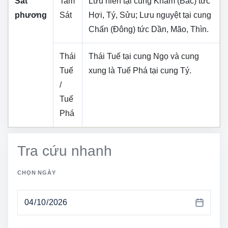
Sát
Tam
Lưu niên tại cung
Khảm (Bắc)
tức
phương
Sát
Hợi, Tý, Sửu
; Lưu nguyệt tại cung
Chấn (Đông)
tức
Dần, Mão, Thìn
.
Thái
Thái Tuế tại cung
Ngọ
và cung
Tuế
xung là Tuế Phá tại cung
Tý
.
/
Tuế
Phá
Tra cứu nhanh
CHỌN NGÀY