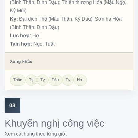
(Bính Thân, Đinh Dậu); Thiên thượng Hỏa (Mậu Ngọ,
Kỷ Mùi)
Kỵ:
Đại dịch Thổ (Mậu Thân, Kỷ Dậu); Sơn hạ Hỏa
(Bính Thân, Đinh Dậu)
Lục hợp:
Hợi
Tam hợp:
Ngọ, Tuất
Xung khắc
Thân
Tỵ
Tỵ
Dậu
Tỵ
Hợi
03
Khuyến nghị công việc
Xem cát hung theo từng giờ.