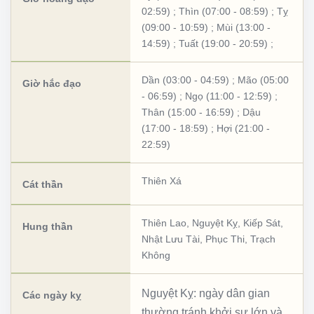
02:59)
;
Thìn (07:00 - 08:59)
;
Tỵ
(09:00 - 10:59)
;
Mùi (13:00 -
14:59)
;
Tuất (19:00 - 20:59)
;
Dần (03:00 - 04:59)
;
Mão (05:00
Giờ hắc đạo
- 06:59)
;
Ngọ (11:00 - 12:59)
;
Thân (15:00 - 16:59)
;
Dậu
(17:00 - 18:59)
;
Hợi (21:00 -
22:59)
Thiên Xá
Cát thần
Thiên Lao
,
Nguyệt Kỵ
,
Kiếp Sát
,
Hung thần
Nhật Lưu Tài
,
Phục Thi
,
Trạch
Không
Nguyệt Kỵ: ngày dân gian
Các ngày kỵ
thường tránh khởi sự lớn và