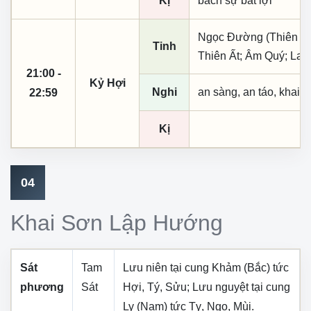
Kị
bách sự bất lợi
Ngọc Đường (Thiên khai
Tinh
Thiên Ất; Âm Quý; La T
21:00 -
Kỷ Hợi
Nghi
an sàng, an táo, khai 
22:59
Kị
04
Khai Sơn Lập Hướng
Sát
Tam
Lưu niên tại cung
Khảm (Bắc)
tức
phương
Sát
Hợi, Tý, Sửu
; Lưu nguyệt tại cung
Ly (Nam)
tức
Tỵ, Ngọ, Mùi
.