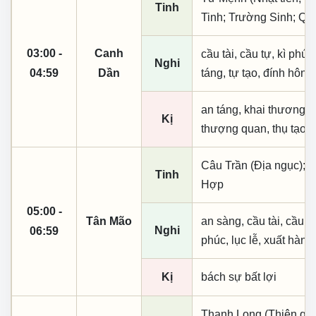
Tinh
Tinh; Trường Sinh; Qu
03:00 -
Canh
cầu tài, cầu tự, kì phúc,
Nghi
04:59
Dần
táng, tự tạo, đính hôn
an táng, khai thương k
Kị
thượng quan, thụ tạo, 
Câu Trần (Địa ngục); 
Tinh
Hợp
05:00 -
Tân Mão
an sàng, cầu tài, cầu tự,
Nghi
06:59
phúc, lục lễ, xuất hành
Kị
bách sự bất lợi
Thanh Long (Thiên quý, 