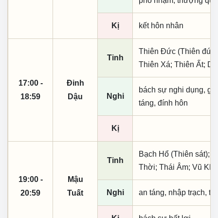
phó nhậm, thượng quan,
Kị
kết hôn nhân
Thiên Đức (Thiên đức, 
Tinh
Thiên Xá; Thiên Ất; D
17:00 -
Đinh
bách sự nghi dụng, giá 
Nghi
18:59
Dậu
táng, đính hôn
Kị
Bạch Hổ (Thiên sát); N
Tinh
Thời; Thái Âm; Vũ Khú
19:00 -
Mậu
Nghi
an táng, nhập trạch, t
20:59
Tuất