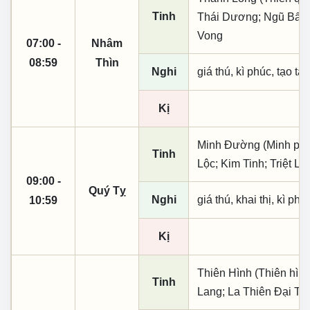
Tinh
Thái Dương; Ngũ Bất N
Vong
07:00 -
Nhâm
08:59
Thìn
Nghi
giá thú, kì phúc, tạo tá
Kị
Minh Đường (Minh phụ,
Tinh
Lộc; Kim Tinh; Triệt L
09:00 -
Quý Tỵ
Nghi
giá thú, khai thị, kì ph
10:59
Kị
Thiên Hình (Thiên hìn
Tinh
Lang; La Thiên Đại Ti