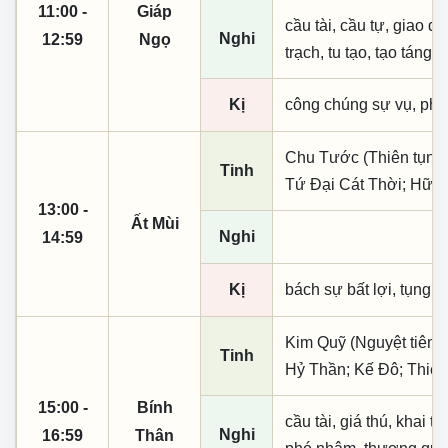
11:00 -
Giáp
cầu tài, cầu tự, giao dịc
Nghi
12:59
Ngọ
trạch, tu tạo, tạo táng,
Kị
công chúng sự vụ, phó
Chu Tước (Thiên tụng);
Tinh
Tứ Đại Cát Thời; Hữu 
13:00 -
Ất Mùi
Nghi
14:59
Kị
bách sự bất lợi, tụng s
Kim Quỹ (Nguyệt tiên, 
Tinh
Hỷ Thần; Kế Đô; Thiên
15:00 -
Bính
cầu tài, giá thú, khai th
Nghi
16:59
Thân