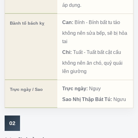
áp dụng.
Can:
Bính
-
Bính bất tu táo
Bành tổ bách kỵ
không nên sửa bếp, sẽ bị hỏa
tai
Chi:
Tuất
-
Tuất bất cật cẩu
không nên ăn chó, quỷ quái
lên giường
Trực ngày:
Nguy
Trực ngày / Sao
Sao Nhị Thập Bát Tú:
Ngưu
02