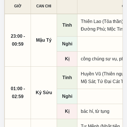
GIỜ
CAN CHI
CÁ
Thiên Lao (Tỏa thần);
Tinh
Đường Phù; Mộc Tinh;
23:00 -
Mậu Tý
Nghi
00:59
Kị
công chúng sự vụ, phó
Huyền Vũ (Thiên ngục
Tinh
Mộ Sát; Tứ Đại Cát Th
01:00 -
Kỷ Sửu
Nghi
02:59
Kị
bác hí, từ tụng
Tư Mệnh (Nhật tiên, p