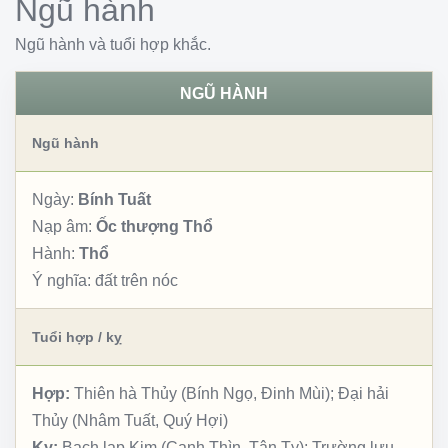
Ngũ hành
Ngũ hành và tuổi hợp khắc.
NGŨ HÀNH
Ngũ hành
Ngày:
Bính Tuất
Nạp âm:
Ốc thượng Thổ
Hành:
Thổ
Ý nghĩa:
đất trên nóc
Tuổi hợp / kỵ
Hợp:
Thiên hà Thủy (Bính Ngọ, Đinh Mùi); Đại hải
Thủy (Nhâm Tuất, Quý Hợi)
Kỵ:
Bạch lạp Kim (Canh Thìn, Tân Tỵ); Trường lưu