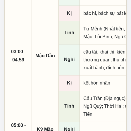
Kị
bác hí, bách sự bất lợi,
Tư Mệnh (Nhật tiên, ph
Tinh
Mậu; Lôi Binh; Ngũ Qu
03:00 -
cầu tài, khai thị, kiến
Mậu Dần
Nghi
04:59
thượng quan, thụ phong, 
xuất hành, đính hôn
Kị
kết hôn nhân
Câu Trần (Địa ngục); 
Tinh
Ngũ Quỷ; Thời Hại; C
Tiến
05:00 -
Kỷ Mão
Nghi