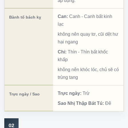
áp dụng.
Can:
Canh
-
Canh bất kinh
Bành tổ bách kỵ
lạc
không nên quay tơ, cũi dệt hư
hại ngang
Chi:
Thìn
-
Thìn bất khốc
khấp
không nên khóc lóc, chủ sẽ có
trùng tang
Trực ngày:
Trừ
Trực ngày / Sao
Sao Nhị Thập Bát Tú:
Đê
02