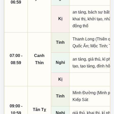
06:59
an táng, bách sự bất lợ
Kị
khai thị, khởi tạo, nhậ
động thổ
Thanh Long (Thiên quý, 
Tinh
Quốc Ấn; Mộc Tinh; Th
07:00 -
Canh
an táng, giá thú, kì ph
Nghi
08:59
Thìn
tạo, tạo táng, đính hôn
Kị
Minh Đường (Minh phụ,
Tinh
Kiếp Sát
09:00 -
Tân Tỵ
Nghi
giá thú, khai thị, kì ph
10:59