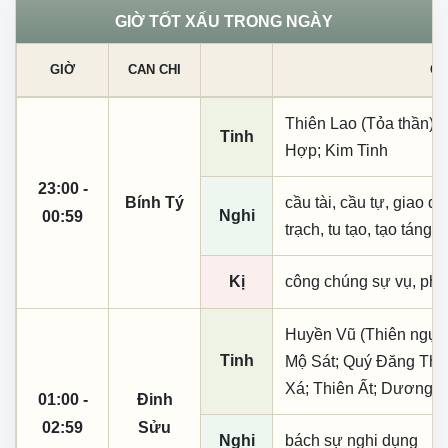
GIỜ TỐT XẤU TRONG NGÀY
GIỜ
CAN CHI
CÁ
Thiên Lao (Tỏa thần);
Tinh
Hợp; Kim Tinh
23:00 -
Bính Tý
cầu tài, cầu tự, giao dịc
Nghi
00:59
trạch, tu tạo, tạo táng,
Kị
công chúng sự vụ, phó
Huyền Vũ (Thiên ngục)
Tinh
Mộ Sát; Quý Đăng Thiê
Xá; Thiên Ất; Dương 
01:00 -
Đinh
02:59
Sửu
Nghi
bách sự nghi dụng