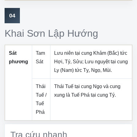
04
Khai Sơn Lập Hướng
Sát
Tam
Lưu niên tại cung
Khảm (Bắc)
tức
phương
Sát
Hợi, Tý, Sửu
; Lưu nguyệt tại cung
Ly (Nam)
tức
Tỵ, Ngọ, Mùi
.
Thái
Thái Tuế tại cung
Ngọ
và cung
Tuế /
xung là Tuế Phá tại cung
Tý
.
Tuế
Phá
Tra cứu nhanh