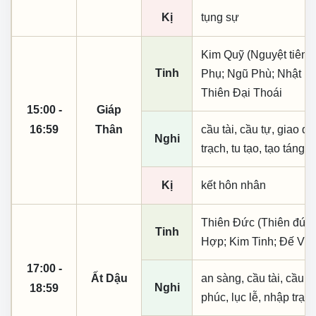
Kị
tụng sự
Kim Quỹ (Nguyệt tiên, 
Tinh
Phụ; Ngũ Phù; Nhật Lộ
Thiên Đại Thoái
15:00 -
Giáp
16:59
Thân
cầu tài, cầu tự, giao dịc
Nghi
trạch, tu tạo, tạo táng,
Kị
kết hôn nhân
Thiên Đức (Thiên đức,
Tinh
Hợp; Kim Tinh; Đế Vư
17:00 -
Ất Dậu
an sàng, cầu tài, cầu tự,
Nghi
18:59
phúc, lục lễ, nhập trạc