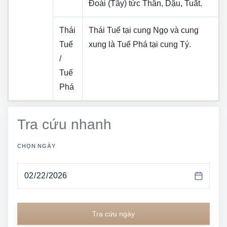
Đoài (Tây)
tức
Thân, Dậu, Tuất
.
Thái
Thái Tuế tại cung
Ngọ
và cung
Tuế
xung là Tuế Phá tại cung
Tý
.
/
Tuế
Phá
Tra cứu nhanh
CHỌN NGÀY
Tra cứu ngày