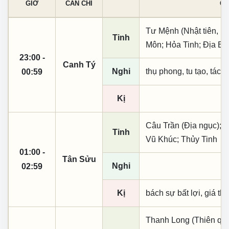
GIỜ
CAN CHI
CÁ
Tư Mệnh (Nhật tiên, p
Tinh
Môn; Hỏa Tinh; Địa Bi
23:00 -
Canh Tý
Nghi
thụ phong, tu tạo, tác t
00:59
Kị
Câu Trần (Địa ngục); 
Tinh
Vũ Khúc; Thủy Tinh
01:00 -
Tân Sửu
Nghi
02:59
Kị
bách sự bất lợi, giá th
Thanh Long (Thiên quý, 