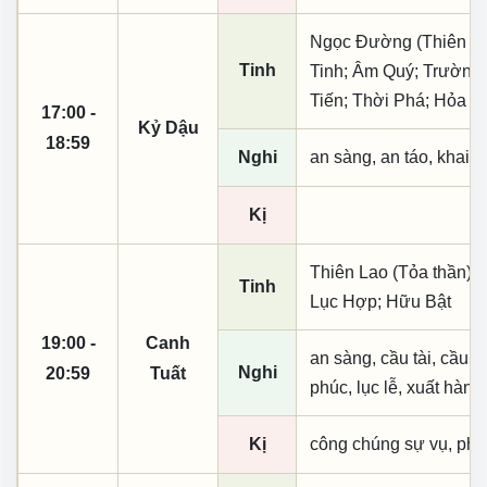
Ngọc Đường (Thiên khai
Tinh
Tinh; Âm Quý; Trường 
Tiến; Thời Phá; Hỏa T
17:00 -
Kỷ Dậu
18:59
Nghi
an sàng, an táo, khai 
Kị
Thiên Lao (Tỏa thần); 
Tinh
Lục Hợp; Hữu Bật
19:00 -
Canh
an sàng, cầu tài, cầu tự,
Nghi
20:59
Tuất
phúc, lục lễ, xuất hành
Kị
công chúng sự vụ, phó