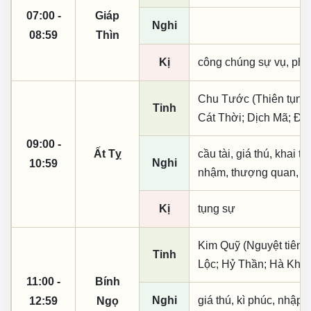
07:00 -
Giáp
Nghi
08:59
Thìn
Kị
công chúng sự vụ, phó
Chu Tước (Thiên tụng)
Tinh
Cát Thời; Dịch Mã; Đ
09:00 -
Ất Tỵ
cầu tài, giá thú, khai t
Nghi
10:59
nhậm, thượng quan, tạo
Kị
tụng sự
Kim Quỹ (Nguyệt tiên, 
Tinh
Lộc; Hỷ Thần; Hà Khôi
11:00 -
Bính
Nghi
giá thú, kì phúc, nhập t
12:59
Ngọ