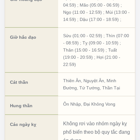
04:59)
;
Mão (05:00 - 06:59)
;
Ngọ (11:00 - 12:59)
;
Mùi (13:00 -
14:59)
;
Dậu (17:00 - 18:59)
;
Sửu (01:00 - 02:59)
;
Thìn (07:00
Giờ hắc đạo
- 08:59)
;
Tỵ (09:00 - 10:59)
;
Thân (15:00 - 16:59)
;
Tuất
(19:00 - 20:59)
;
Hợi (21:00 -
22:59)
Thiên Ân
,
Nguyệt Ân
,
Minh
Cát thần
Đường
,
Tứ Tướng
,
Thần Tại
Ôn Nhập
,
Đại Không Vong
Hung thần
Không rơi vào nhóm ngày kỵ
Các ngày kỵ
phổ biến theo bộ quy tắc đang