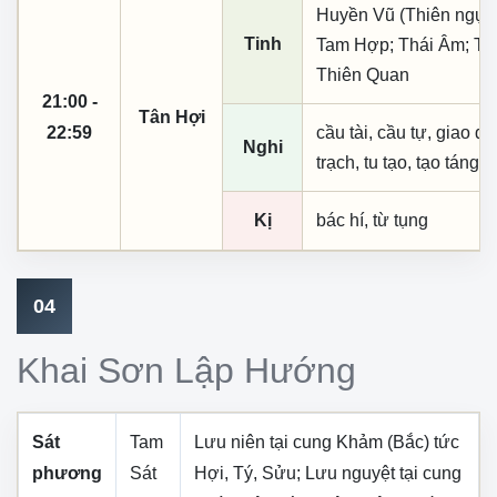
Huyền Vũ (Thiên ngục)
Tinh
Tam Hợp; Thái Âm; Tả
Thiên Quan
21:00 -
Tân Hợi
22:59
cầu tài, cầu tự, giao dịc
Nghi
trạch, tu tạo, tạo táng,
Kị
bác hí, từ tụng
04
Khai Sơn Lập Hướng
Sát
Tam
Lưu niên tại cung
Khảm (Bắc)
tức
phương
Sát
Hợi, Tý, Sửu
; Lưu nguyệt tại cung