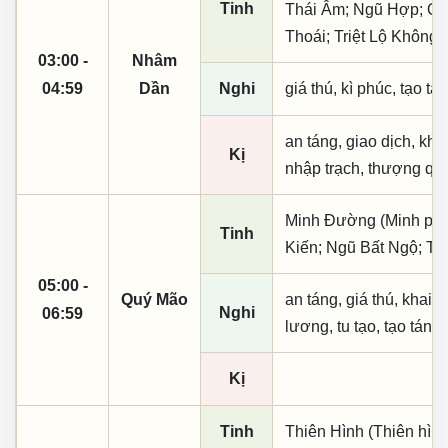
Tinh
Thái Âm; Ngũ Hợp; Quố
Thoái; Triệt Lộ Không
03:00 -
Nhâm
04:59
Dần
Nghi
giá thú, kì phúc, tạo tá
an táng, giao dịch, khai
Kị
nhập trạch, thượng qua
Minh Đường (Minh phụ,
Tinh
Kiến; Ngũ Bất Ngộ; Tr
05:00 -
Quý Mão
an táng, giá thú, khai t
Nghi
06:59
lương, tu tạo, tạo táng
Kị
Tinh
Thiên Hình (Thiên hình