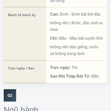
áp dụng.
Can:
Đinh
-
Đinh bất thế đầu
Bành tổ bách kỵ
không nên cắt tóc, đầu sinh ra
nhọt
Chi:
Mão
-
Mão bất xuyên tỉnh
không nên đào giếng, nước
sẽ không trong lành
Trực ngày:
Trừ
Trực ngày / Sao
Sao Nhị Thập Bát Tú:
Mão
02
Ngũ hành