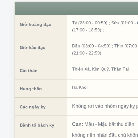
Tý (23:00 - 00:59)
;
Sửu (01:00 - 
Giờ hoàng đạo
(17:00 - 18:59)
;
Dần (03:00 - 04:59)
;
Thìn (07:00 
Giờ hắc đạo
(21:00 - 22:59)
Thiên Xá
,
Kim Quỹ
,
Thần Tại
Cát thần
Hà Khôi
Hung thần
Không rơi vào nhóm ngày kỵ p
Các ngày kỵ
Can:
Mậu
-
Mậu bất thụ điền
Bành tổ bách kỵ
không nên nhận đất, chủ khô