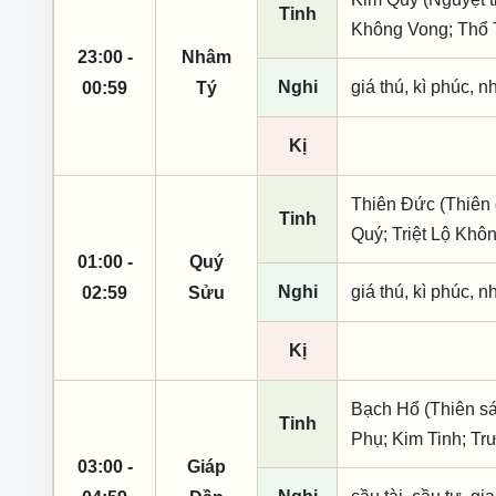
Tinh
Không Vong; Thổ 
23:00 -
Nhâm
Nghi
giá thú, kì phúc, n
00:59
Tý
Kị
Thiên Đức (Thiên 
Tinh
Quý; Triệt Lộ Khô
01:00 -
Quý
Nghi
giá thú, kì phúc, n
02:59
Sửu
Kị
Bạch Hổ (Thiên sá
Tinh
Phụ; Kim Tinh; Tr
03:00 -
Giáp