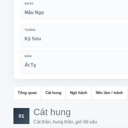
NGÀY
Mậu Ngọ
THÁNG
Kỷ Sửu
NĂM
Ất Tỵ
Tổng quan
Cát hung
Ngũ hành
Nên làm / tránh
Cát hung
01
Cát thần, hung thần, giờ tốt xấu.