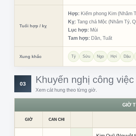
Hợp:
Kiếm phong Kim (Nhâm Th
Kỵ:
Tang chá Mộc (Nhâm Tý, Qu
Tuổi hợp / kỵ
Lục hợp:
Mùi
Tam hợp:
Dần, Tuất
Xung khắc
Tý
Sửu
Ngọ
Hợi
Dậu
Khuyến nghị công việc
03
Xem cát hung theo từng giờ.
GIỜ 
GIỜ
CAN CHI
Kim Quỹ (Nguyệt ti