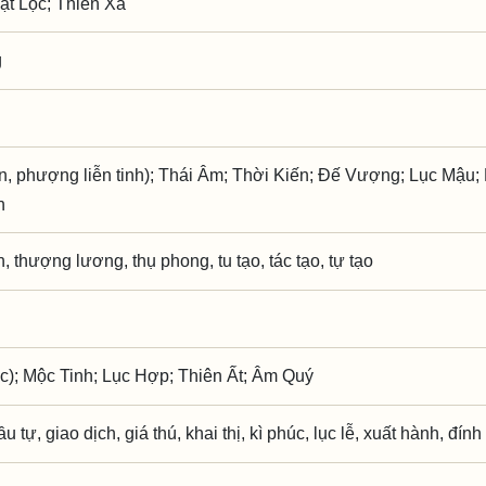
ật Lộc; Thiên Xá
g
n, phượng liễn tinh); Thái Âm; Thời Kiến; Đế Vượng; Lục Mậu; 
h
, thượng lương, thụ phong, tu tạo, tác tạo, tự tạo
c); Mộc Tinh; Lục Hợp; Thiên Ất; Âm Quý
ầu tự, giao dịch, giá thú, khai thị, kì phúc, lục lễ, xuất hành, đín