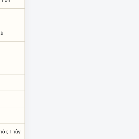
nh hôn
Xú
hời; Thủy