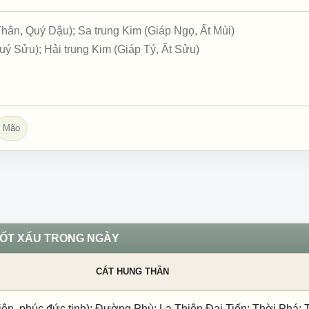
ân, Quý Dậu); Sa trung Kim (Giáp Ngọ, Ất Mùi)
ý Sửu); Hải trung Kim (Giáp Tý, Ất Sửu)
Mão
TỐT XẤU TRONG NGÀY
CÁT HUNG THẦN
ên, phúc đức tinh); Đường Phù; La Thiên Đại Tiến; Thời Phá; T