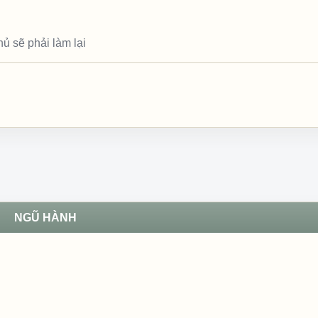
ủ sẽ phải làm lại
NGŨ HÀNH