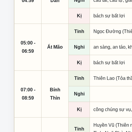
Nghi
cầu tài, cầu tự, gia
04:59
Dần
Kị
bách sự bất lợi
Tinh
Ngọc Đường (Thiên
05:00 -
Ất Mão
Nghi
an sàng, an táo, k
06:59
Kị
bách sự bất lợi
Tinh
Thiên Lao (Tỏa th
07:00 -
Bính
Nghi
08:59
Thìn
Kị
công chúng sự vụ,
Huyền Vũ (Thiên n
Tinh