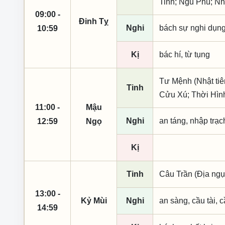
Tinh; Ngũ Phù; Nh
09:00 -
Đinh Tỵ
Nghi
bách sự nghi dụn
10:59
Kị
bác hí, từ tụng
Tư Mệnh (Nhật tiê
Tinh
Cửu Xú; Thời Hìn
11:00 -
Mậu
Nghi
an táng, nhập trạch
12:59
Ngọ
Kị
Tinh
Câu Trần (Địa ngụ
13:00 -
Kỷ Mùi
Nghi
an sàng, cầu tài, c
14:59