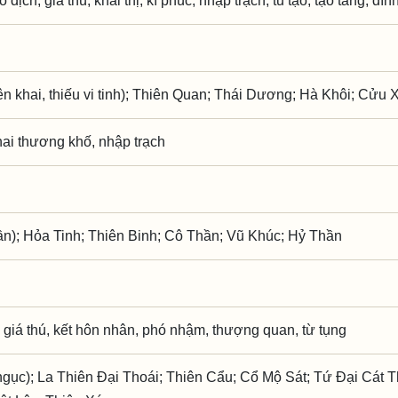
o dịch, giá thú, khai thị, kì phúc, nhập trạch, tu tạo, tạo táng, đí
 khai, thiếu vi tinh); Thiên Quan; Thái Dương; Hà Khôi; Cửu 
hai thương khố, nhập trạch
ần); Hỏa Tinh; Thiên Binh; Cô Thần; Vũ Khúc; Hỷ Thần
 giá thú, kết hôn nhân, phó nhậm, thượng quan, từ tụng
gục); La Thiên Đại Thoái; Thiên Cẩu; Cổ Mộ Sát; Tứ Đại Cát T