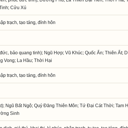
Tinh; Cửu Xú
hập trạch, tạo táng, đính hôn
đức, bảo quang tinh); Ngũ Hợp; Vũ Khúc; Quốc Ấn; Thiên Ất;
ng Vong; La Hầu; Thời Hại
hập trạch, tạo táng, đính hôn
t); Ngũ Bất Ngộ; Quý Đăng Thiên Môn; Tứ Đại Cát Thời; Tam 
ường Sinh