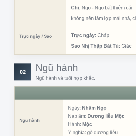
Chi:
Ngọ
-
Ngọ bất thiêm cái
không nên làm lợp mái nhà, ch
Trực ngày:
Chấp
Trực ngày / Sao
Sao Nhị Thập Bát Tú:
Giác
Ngũ hành
02
Ngũ hành và tuổi hợp khắc.
Ngày:
Nhâm Ngọ
Nạp âm:
Dương liễu Mộc
Ngũ hành
Hành:
Mộc
Ý nghĩa:
gỗ dương liễu