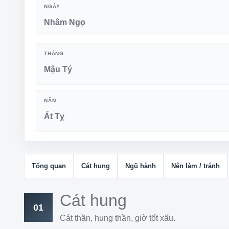
NGÀY
Nhâm Ngọ
THÁNG
Mậu Tý
NĂM
Ất Tỵ
Tổng quan
Cát hung
Ngũ hành
Nên làm / tránh
Cát hung
01
Cát thần, hung thần, giờ tốt xấu.