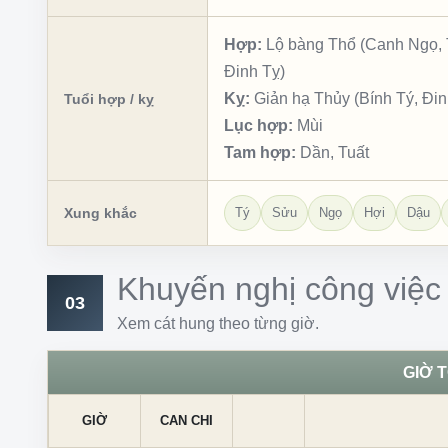
Hợp:
Lộ bàng Thổ (Canh Ngọ, T
Đinh Tỵ)
Kỵ:
Giản hạ Thủy (Bính Tý, Đi
Tuổi hợp / kỵ
Lục hợp:
Mùi
Tam hợp:
Dần, Tuất
Xung khắc
Tý
Sửu
Ngọ
Hợi
Dậu
Khuyến nghị công việc
03
Xem cát hung theo từng giờ.
GIỜ 
GIỜ
CAN CHI