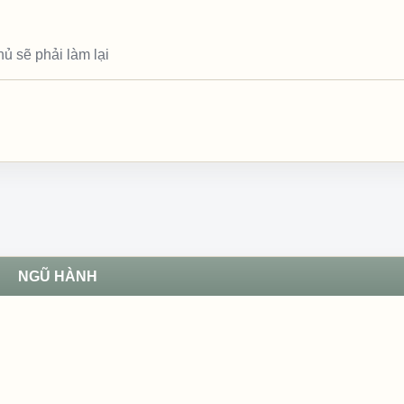
ủ sẽ phải làm lại
NGŨ HÀNH