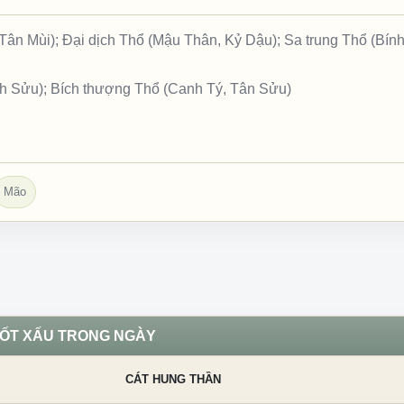
ân Mùi); Đại dịch Thổ (Mậu Thân, Kỷ Dậu); Sa trung Thổ (Bính
nh Sửu); Bích thượng Thổ (Canh Tý, Tân Sửu)
Mão
TỐT XẤU TRONG NGÀY
CÁT HUNG THẦN