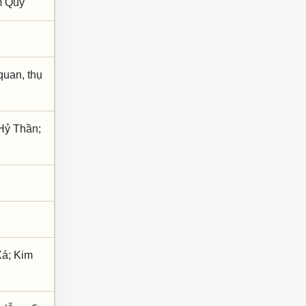
m Quý
quan, thụ
 Hỷ Thần;
Xá; Kim