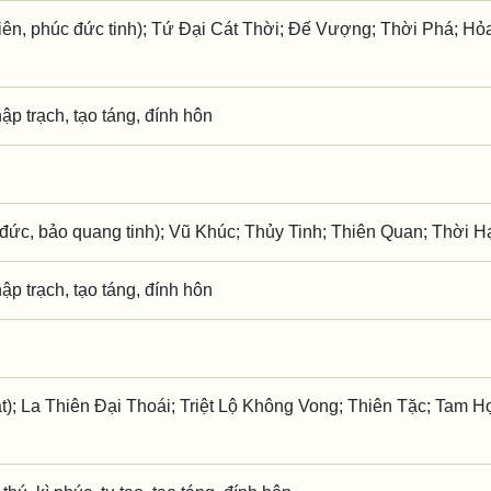
iên, phúc đức tinh); Tứ Đại Cát Thời; Đế Vượng; Thời Phá; Hỏa
hập trạch, tạo táng, đính hôn
đức, bảo quang tinh); Vũ Khúc; Thủy Tinh; Thiên Quan; Thời H
hập trạch, tạo táng, đính hôn
t); La Thiên Đại Thoái; Triệt Lộ Không Vong; Thiên Tặc; Tam H