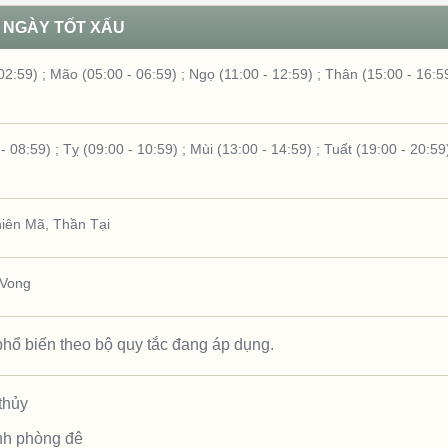
NGÀY TỐT XẤU
02:59)
;
Mão (05:00 - 06:59)
;
Ngọ (11:00 - 12:59)
;
Thân (15:00 - 16:5
- 08:59)
;
Tỵ (09:00 - 10:59)
;
Mùi (13:00 - 14:59)
;
Tuất (19:00 - 20:59
iên Mã
,
Thần Tại
 Vong
hổ biến theo bộ quy tắc đang áp dụng.
thủy
nh phòng đê