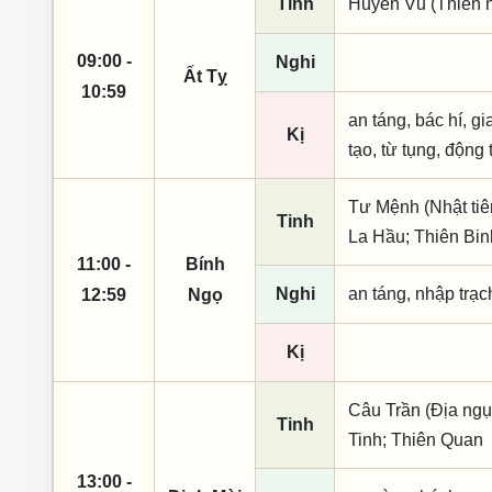
Tinh
Huyền Vũ (Thiên n
09:00 -
Nghi
Ất Tỵ
10:59
an táng, bác hí, gi
Kị
tạo, từ tụng, động 
Tư Mệnh (Nhật tiê
Tinh
La Hầu; Thiên Bin
11:00 -
Bính
Nghi
an táng, nhập trạch
12:59
Ngọ
Kị
Câu Trần (Địa ng
Tinh
Tinh; Thiên Quan
13:00 -