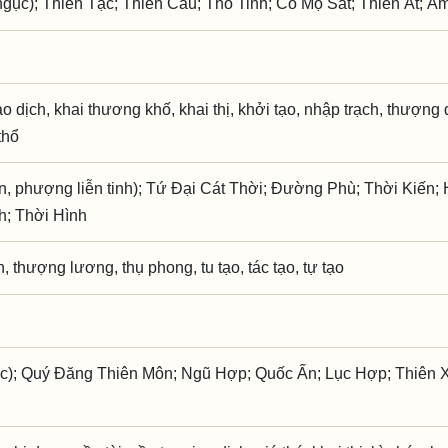
gục); Thiên Tặc; Thiên Cẩu; Thổ Tinh; Cổ Mộ Sát; Thiên Ất; Â
ao dịch, khai thương khố, khai thị, khởi tạo, nhập trạch, thượng 
thổ
n, phượng liễn tinh); Tứ Đại Cát Thời; Đường Phù; Thời Kiến;
h; Thời Hình
, thượng lương, thụ phong, tu tạo, tác tạo, tự tạo
ục); Quý Đăng Thiên Môn; Ngũ Hợp; Quốc Ấn; Lục Hợp; Thiên 