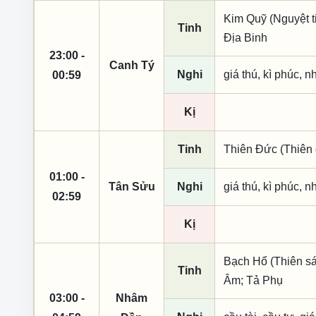
Kim Quỹ (Nguyệt t
Tinh
Địa Binh
23:00 -
Canh Tý
Nghi
giá thú, kì phúc, n
00:59
Kị
Tinh
Thiên Đức (Thiên 
01:00 -
Tân Sửu
Nghi
giá thú, kì phúc, n
02:59
Kị
Bạch Hổ (Thiên sá
Tinh
Âm; Tả Phụ
03:00 -
Nhâm