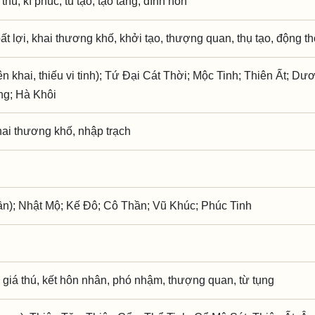
 thú, kì phúc, tu tạo, tạo táng, đính hôn
ất lợi, khai thương khố, khởi tạo, thượng quan, thụ tạo, động th
 khai, thiếu vi tinh); Tứ Đại Cát Thời; Mộc Tinh; Thiên Ất; Dư
ng; Hà Khôi
hai thương khố, nhập trạch
ần); Nhật Mộ; Kế Đô; Cô Thần; Vũ Khúc; Phúc Tinh
 giá thú, kết hôn nhân, phó nhậm, thượng quan, từ tụng