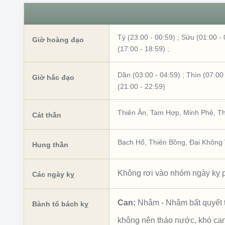
Tý (23:00 - 00:59)
;
Sửu (01:00 - 
Giờ hoàng đạo
(17:00 - 18:59)
;
Dần (03:00 - 04:59)
;
Thìn (07:00 
Giờ hắc đạo
(21:00 - 22:59)
Thiên Ân
,
Tam Hợp
,
Minh Phệ
,
Th
Cát thần
Bạch Hổ
,
Thiên Bồng
,
Đại Không
Hung thần
Không rơi vào nhóm ngày kỵ p
Các ngày kỵ
Can:
Nhâm
-
Nhâm bất quyết 
Bành tổ bách kỵ
không nên tháo nước, khó ca