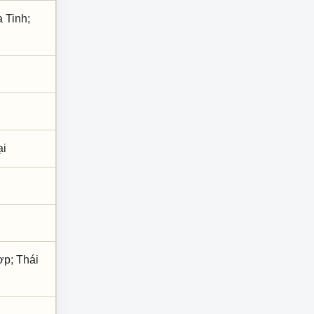
 Tinh;
ại
ợp; Thái