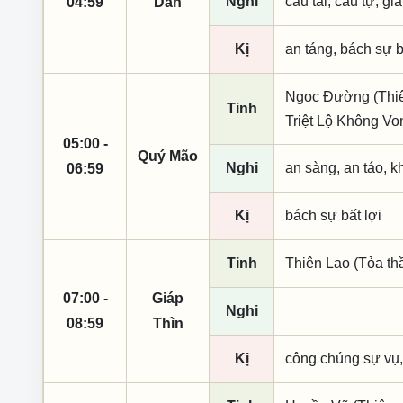
Nghi
cầu tài, cầu tự, giá
04:59
Dần
Kị
an táng, bách sự b
Ngọc Đường (Thiên
Tinh
Triệt Lộ Không Vo
05:00 -
Quý Mão
Nghi
an sàng, an táo, k
06:59
Kị
bách sự bất lợi
Tinh
Thiên Lao (Tỏa th
07:00 -
Giáp
Nghi
08:59
Thìn
Kị
công chúng sự vụ,