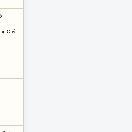
ổ
ơng Quý;