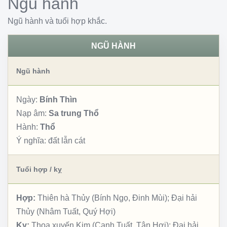
Ngũ hành
Ngũ hành và tuổi hợp khắc.
NGŨ HÀNH
Ngũ hành
Ngày:
Bính Thìn
Nạp âm:
Sa trung Thổ
Hành:
Thổ
Ý nghĩa:
đất lẫn cát
Tuổi hợp / kỵ
Hợp:
Thiên hà Thủy (Bính Ngọ, Đinh Mùi); Đại hải
Thủy (Nhâm Tuất, Quý Hợi)
Kỵ:
Thoa xuyến Kim (Canh Tuất, Tân Hợi); Đại hải