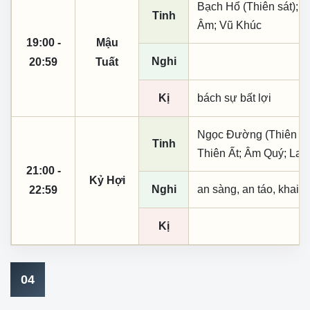
Bạch Hổ (Thiên sát); N
Tinh
Âm; Vũ Khúc
19:00 -
Mậu
Nghi
20:59
Tuất
Kị
bách sự bất lợi
Ngọc Đường (Thiên khai
Tinh
Thiên Ất; Âm Quý; La 
21:00 -
Kỷ Hợi
Nghi
an sàng, an táo, khai 
22:59
Kị
04