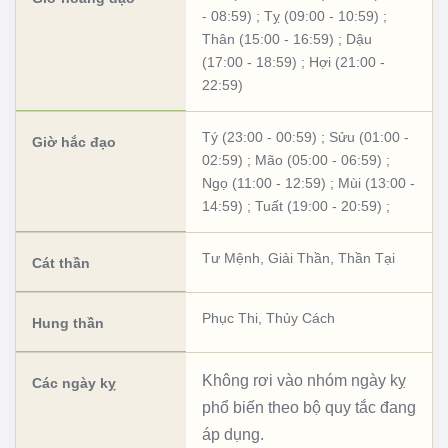
- 08:59)
;
Tỵ (09:00 - 10:59)
;
Thân (15:00 - 16:59)
;
Dậu
(17:00 - 18:59)
;
Hợi (21:00 -
22:59)
Tý (23:00 - 00:59)
;
Sửu (01:00 -
Giờ hắc đạo
02:59)
;
Mão (05:00 - 06:59)
;
Ngọ (11:00 - 12:59)
;
Mùi (13:00 -
14:59)
;
Tuất (19:00 - 20:59)
;
Tư Mệnh
,
Giải Thần
,
Thần Tại
Cát thần
Phục Thi
,
Thủy Cách
Hung thần
Không rơi vào nhóm ngày kỵ
Các ngày kỵ
phổ biến theo bộ quy tắc đang
áp dụng.