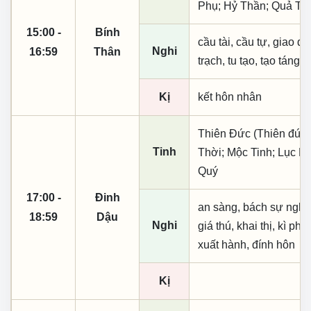
Phụ; Hỷ Thần; Quả Tú;
15:00 -
Bính
cầu tài, cầu tự, giao dịc
Nghi
16:59
Thân
trạch, tu tạo, tạo táng,
Kị
kết hôn nhân
Thiên Đức (Thiên đức,
Tinh
Thời; Mộc Tinh; Lục H
Quý
17:00 -
Đinh
an sàng, bách sự nghi d
18:59
Dậu
Nghi
giá thú, khai thị, kì phú
xuất hành, đính hôn
Kị