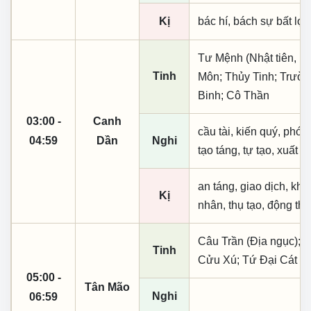
Kị
bác hí, bách sự bất lợi,
Tư Mệnh (Nhật tiên, p
Tinh
Môn; Thủy Tinh; Trườn
Binh; Cô Thần
03:00 -
Canh
cầu tài, kiến quý, phó n
04:59
Dần
Nghi
tạo táng, tự tạo, xuất 
an táng, giao dịch, kha
Kị
nhân, thụ tạo, động thổ
Câu Trần (Địa ngục); H
Tinh
Cửu Xú; Tứ Đại Cát T
05:00 -
Tân Mão
Nghi
06:59