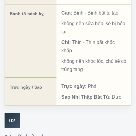
Can:
Bính
-
Bính bất tu táo
Bành tổ bách kỵ
không nên sửa bếp, sẽ bị hỏa
tai
Chi:
Thìn
-
Thìn bất khốc
khấp
không nên khóc lóc, chủ sẽ có
trùng tang
Trực ngày:
Phá
Trực ngày / Sao
Sao Nhị Thập Bát Tú:
Dực
02