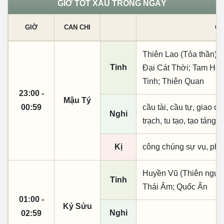
GIỜ TỐT XẤU TRONG NGÀY
GIỜ
CAN CHI
CÁ
Thiên Lao (Tỏa thần);
Tinh
Đại Cát Thời; Tam Hợ
Tinh; Thiên Quan
23:00 -
Mậu Tý
00:59
cầu tài, cầu tự, giao dịc
Nghi
trạch, tu tạo, tạo táng,
Kị
công chúng sự vụ, phó
Huyền Vũ (Thiên ngục)
Tinh
Thái Âm; Quốc Ấn
01:00 -
Kỷ Sửu
Nghi
02:59