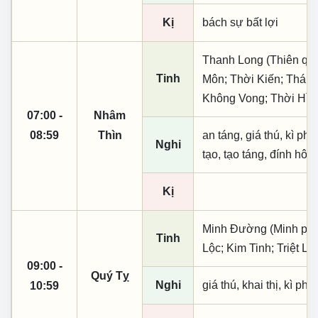
Kị
bách sự bất lợi
Thanh Long (Thiên quý,
Tinh
Môn; Thời Kiến; Thái 
Không Vong; Thời Hìn
07:00 -
Nhâm
08:59
Thìn
an táng, giá thú, kì ph
Nghi
tạo, tạo táng, đính hôn
Kị
Minh Đường (Minh phụ,
Tinh
Lộc; Kim Tinh; Triệt L
09:00 -
Quý Tỵ
Nghi
giá thú, khai thị, kì ph
10:59