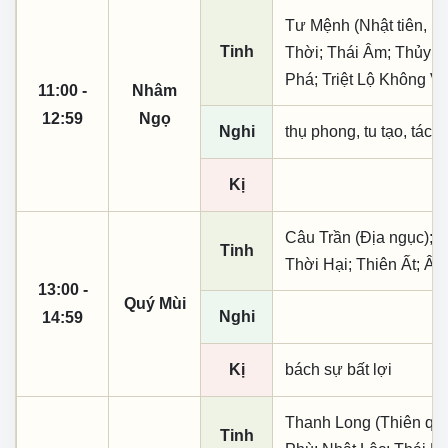
Tư Mệnh (Nhật tiên, ph
Tinh
Thời; Thái Âm; Thủy T
Phá; Triệt Lộ Không V
11:00 -
Nhâm
12:59
Ngọ
Nghi
thụ phong, tu tạo, tác t
Kị
Câu Trần (Địa ngục); T
Tinh
Thời Hại; Thiên Ất; Â
13:00 -
Quý Mùi
Nghi
14:59
Kị
bách sự bất lợi
Thanh Long (Thiên quý,
Tinh