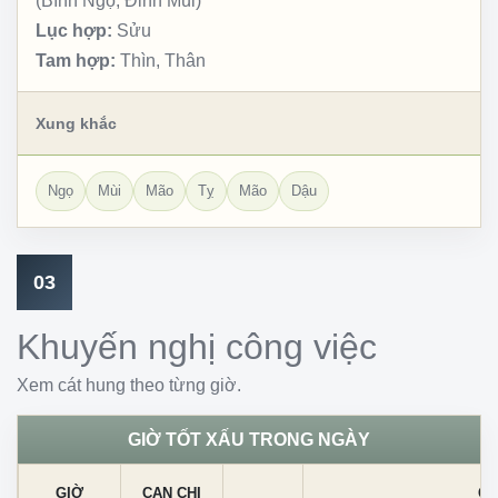
(Bính Ngọ, Đinh Mùi)
Lục hợp:
Sửu
Tam hợp:
Thìn, Thân
Xung khắc
Ngọ
Mùi
Mão
Tỵ
Mão
Dậu
03
Khuyến nghị công việc
Xem cát hung theo từng giờ.
GIỜ TỐT XẤU TRONG NGÀY
GIỜ
CAN CHI
CÁ