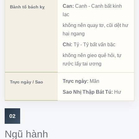
Can:
Canh
-
Canh bất kinh
Bành tổ bách kỵ
lạc
không nên quay tơ, cũi dệt hư
hại ngang
Chi:
Tý
-
Tý bất vấn bặc
không nên gieo quẻ hỏi, tự
rước lấy tai ương
Trực ngày:
Mãn
Trực ngày / Sao
Sao Nhị Thập Bát Tú:
Hư
02
Ngũ hành