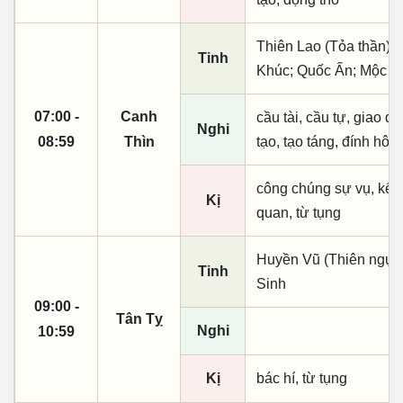
Thiên Lao (Tỏa thần);
Tinh
Khúc; Quốc Ấn; Mộc T
07:00 -
Canh
cầu tài, cầu tự, giao dịc
Nghi
08:59
Thìn
tạo, tạo táng, đính hôn
công chúng sự vụ, kết
Kị
quan, từ tụng
Huyền Vũ (Thiên ngục)
Tinh
Sinh
09:00 -
Tân Tỵ
Nghi
10:59
Kị
bác hí, từ tụng