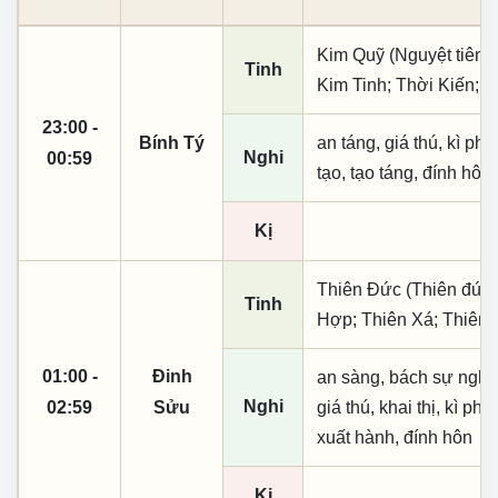
Kim Quỹ (Nguyệt tiên, 
Tinh
Kim Tinh; Thời Kiến; 
23:00 -
Bính Tý
an táng, giá thú, kì ph
Nghi
00:59
tạo, tạo táng, đính hôn
Kị
Thiên Đức (Thiên đức,
Tinh
Hợp; Thiên Xá; Thiên 
01:00 -
Đinh
an sàng, bách sự nghi d
Nghi
02:59
Sửu
giá thú, khai thị, kì phú
xuất hành, đính hôn
Kị