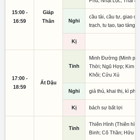
Phù; Nhật Lộc; Thái D
15:00 -
Giáp
cầu tài, cầu tự, giao dịc
Nghi
16:59
Thân
trạch, tu tạo, tạo táng,
Kị
Minh Đường (Minh phụ,
Tinh
Thời; Ngũ Hợp; Kim T
Khôi; Cửu Xú
17:00 -
Ất Dậu
18:59
Nghi
giá thú, khai thị, kì ph
Kị
bách sự bất lợi
Thiên Hình (Thiên hìn
Tinh
Binh; Cô Thần; Hữu Bậ