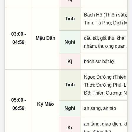
Bạch Hổ (Thiên sát); L
Tinh
Tinh; Tả Phụ; Dịch Mã
03:00 -
Mậu Dần
cầu tài, giá thú, khai t
Nghi
04:59
nhậm, thượng quan, tạo
Kị
bách sự bất lợi
Ngọc Đường (Thiên khai
Tinh
Thời; Đường Phù; La T
Đô; Thiên Cương; Ngũ
05:00 -
Kỷ Mão
06:59
Nghi
an sàng, an táo
an táng, giao dịch, kha
Kị
tạo, động thổ