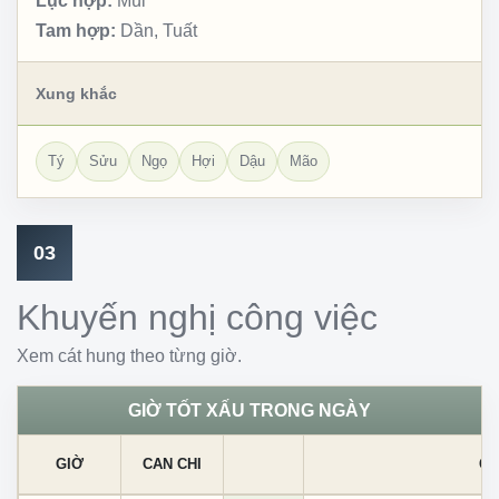
Lục hợp:
Mùi
Tam hợp:
Dần, Tuất
Xung khắc
Tý
Sửu
Ngọ
Hợi
Dậu
Mão
03
Khuyến nghị công việc
Xem cát hung theo từng giờ.
GIỜ TỐT XẤU TRONG NGÀY
GIỜ
CAN CHI
CÁ