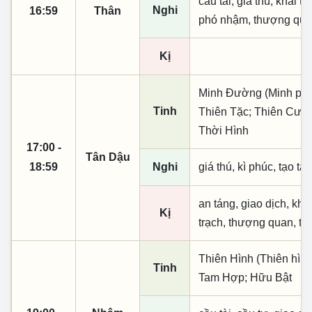
cầu tài, giá thú, khai th
Nghi
16:59
Thân
phó nhậm, thượng quan,
Kị
Minh Đường (Minh phụ,
Tinh
Thiên Tặc; Thiên Cươn
Thời Hình
17:00 -
Tân Dậu
18:59
Nghi
giá thú, kì phúc, tạo tá
an táng, giao dịch, kha
Kị
trạch, thượng quan, thụ
Thiên Hình (Thiên hình
Tinh
Tam Hợp; Hữu Bật