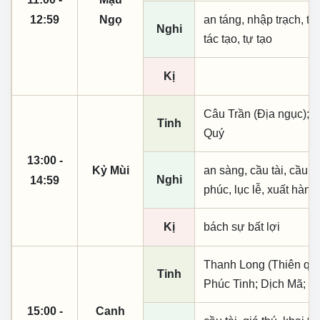
12:59
Ngọ
an táng, nhập trạch, th
Nghi
tác tạo, tự tạo
Kị
Câu Trần (Địa ngục); 
Tinh
Quý
13:00 -
Kỷ Mùi
an sàng, cầu tài, cầu tự,
Nghi
14:59
phúc, lục lễ, xuất hành
Kị
bách sự bất lợi
Thanh Long (Thiên quý, 
Tinh
Phúc Tinh; Dịch Mã; Đ
15:00 -
Canh