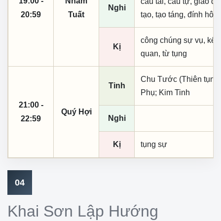
19:00 -
Nhâm
cầu tài, cầu tự, giao dịc
Nghi
20:59
Tuất
tạo, tạo táng, đính hôn
công chúng sự vụ, kết
Kị
quan, từ tụng
Chu Tước (Thiên tụng);
Tinh
Phụ; Kim Tinh
21:00 -
Quý Hợi
Nghi
22:59
Kị
tụng sự
04
Khai Sơn Lập Hướng