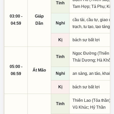
Tinh
Tam Hợp; Tả Phụ; Kim
03:00 -
Giáp
cầu tài, cầu tự, giao dịc
Nghi
04:59
Dần
trạch, tu tạo, tạo táng,
Kị
bách sự bất lợi
Ngọc Đường (Thiên khai
Tinh
Thái Dương; Hà Khôi;
05:00 -
Ất Mão
Nghi
an sàng, an táo, khai 
06:59
Kị
bách sự bất lợi
Thiên Lao (Tỏa thần); 
Tinh
Vũ Khúc; Hỷ Thần