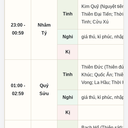
Kim Quỹ (Nguyệt tiên,
Tinh
Thiên Đại Tiến; Thời P
Tinh; Cửu Xú
23:00 -
Nhâm
00:59
Tý
Nghi
giá thú, kì phúc, nhập t
Kị
Thiên Đức (Thiên đức,
Tinh
Khúc; Quốc Ấn; Thiên 
Vong; La Hầu; Thời Hạ
01:00 -
Quý
02:59
Sửu
Nghi
giá thú, kì phúc, nhập t
Kị
Bạch Hổ (Thiên sát); 