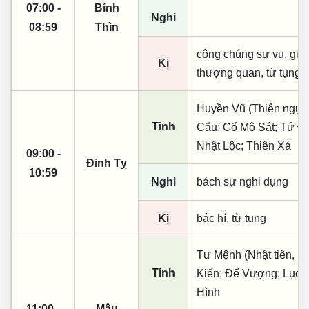
07:00 -
Bính
Nghi
08:59
Thìn
công chúng sự vụ, giá 
Kị
thượng quan, từ tụng
Huyền Vũ (Thiên ngục)
Tinh
Cẩu; Cổ Mộ Sát; Tứ Đạ
Nhật Lộc; Thiên Xá
09:00 -
Đinh Tỵ
10:59
Nghi
bách sự nghi dụng
Kị
bác hí, từ tụng
Tư Mệnh (Nhật tiên, ph
Tinh
Kiến; Đế Vượng; Lục M
Hình
11:00 -
Mậu