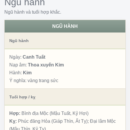
Ngũ hành
Ngũ hành và tuổi hợp khắc.
NGŨ HÀNH
Ngũ hành
Ngày:
Canh Tuất
Nạp âm:
Thoa xuyến Kim
Hành:
Kim
Ý nghĩa:
vàng trang sức
Tuổi hợp / kỵ
Hợp:
Bình địa Mộc (Mậu Tuất, Kỷ Hợi)
Kỵ:
Phúc đăng Hỏa (Giáp Thìn, Ất Tỵ); Đại lâm Mộc
(Mậu Thìn, Kỷ Tỵ)