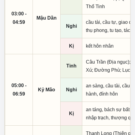
Thổ Tinh
03:00 -
Mậu Dần
04:59
cầu tài, cầu tự, giao dịc
Nghi
thụ phong, tu tạo, tác t
Kị
kết hôn nhân
Câu Trần (Địa ngục); 
Tinh
Xú; Đường Phù; Lục Hợ
05:00 -
an sàng, cầu tài, cầu tự,
Kỷ Mão
Nghi
06:59
hành, đính hôn
an táng, bách sự bất lợ
Kị
nhập trạch, thượng qua
Thanh Long (Thiên quý,