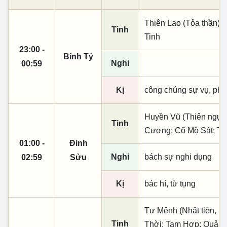
Thiên Lao (Tỏa thần);
Tinh
Tinh
23:00 -
Bính Tý
Nghi
00:59
Kị
công chúng sự vụ, phó
Huyền Vũ (Thiên ngục)
Tinh
Cương; Cổ Mộ Sát; Th
01:00 -
Đinh
Nghi
bách sự nghi dụng
02:59
Sửu
Kị
bác hí, từ tụng
Tư Mệnh (Nhật tiên, ph
Tinh
Thời; Tam Hợp; Quả Tú