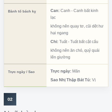
Can:
Canh
-
Canh bất kinh
Bành tổ bách kỵ
lạc
không nên quay tơ, cũi dệt hư
hại ngang
Chi:
Tuất
-
Tuất bất cật cẩu
không nên ăn chó, quỷ quái
lên giường
Trực ngày:
Mãn
Trực ngày / Sao
Sao Nhị Thập Bát Tú:
Vị
02