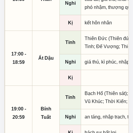
Nghi
phó nhậm, thượng quan,
Kị
kết hôn nhân
Thiên Đức (Thiên đức,
Tinh
Tinh; Đế Vượng; Thiên
17:00 -
Ất Dậu
Nghi
giá thú, kì phúc, nhập t
18:59
Kị
Bạch Hổ (Thiên sát); N
Tinh
Vũ Khúc; Thời Kiến; H
19:00 -
Bính
Nghi
an táng, nhập trạch, t
20:59
Tuất
Kị
bách sự bất lợi