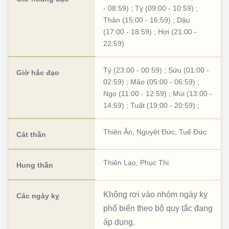
- 08:59)
;
Tỵ (09:00 - 10:59)
;
Thân (15:00 - 16:59)
;
Dậu
(17:00 - 18:59)
;
Hợi (21:00 -
22:59)
Tý (23:00 - 00:59)
;
Sửu (01:00 -
Giờ hắc đạo
02:59)
;
Mão (05:00 - 06:59)
;
Ngọ (11:00 - 12:59)
;
Mùi (13:00 -
14:59)
;
Tuất (19:00 - 20:59)
;
Thiên Ân
,
Nguyệt Đức
,
Tuế Đức
Cát thần
Thiên Lao
,
Phục Thi
Hung thần
Không rơi vào nhóm ngày kỵ
Các ngày kỵ
phổ biến theo bộ quy tắc đang
áp dụng.