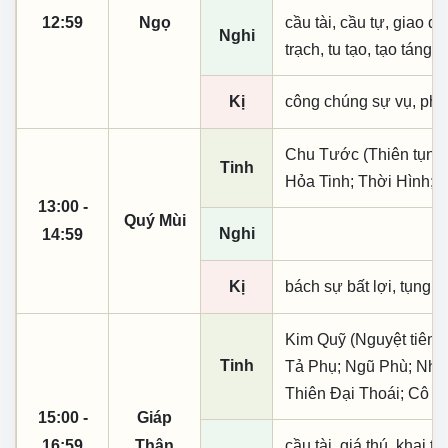
12:59
Ngọ
cầu tài, cầu tự, giao dịc
Nghi
trạch, tu tạo, tạo táng,
Kị
công chúng sự vụ, phó
Chu Tước (Thiên tụng)
Tinh
Hỏa Tinh; Thời Hình; 
13:00 -
Quý Mùi
Nghi
14:59
Kị
bách sự bất lợi, tụng s
Kim Quỹ (Nguyệt tiên, 
Tinh
Tả Phụ; Ngũ Phù; Nhật
Thiên Đại Thoái; Cô T
15:00 -
Giáp
16:59
Thân
cầu tài, giá thú, khai th