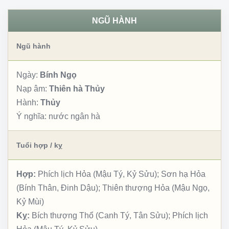
NGŨ HÀNH
Ngũ hành
Ngày:
Bính Ngọ
Nạp âm:
Thiên hà Thủy
Hành:
Thủy
Ý nghĩa:
nước ngân hà
Tuổi hợp / kỵ
Hợp:
Phích lịch Hỏa (Mậu Tý, Kỷ Sửu); Sơn hạ Hỏa
(Bính Thân, Đinh Dậu); Thiên thượng Hỏa (Mậu Ngọ,
Kỷ Mùi)
Kỵ:
Bích thượng Thổ (Canh Tý, Tân Sửu); Phích lịch