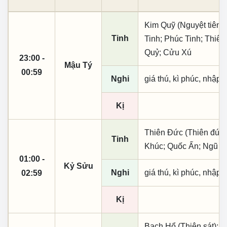
Kim Quỹ (Nguyệt tiên,
Tinh
Tinh; Phúc Tinh; Thiê
Quỷ; Cửu Xú
23:00 -
Mậu Tý
00:59
Nghi
giá thú, kì phúc, nhập t
Kị
Thiên Đức (Thiên đức,
Tinh
Khúc; Quốc Ấn; Ngũ Q
01:00 -
Kỷ Sửu
Nghi
giá thú, kì phúc, nhập t
02:59
Kị
Bạch Hổ (Thiên sát); T