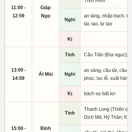
Thời Hình
11:00 -
Giáp
12:59
Ngọ
an táng, nhập trạch, th
Nghi
tác tạo, tự tạo
Kị
Tinh
Câu Trần (Địa ngục); 
13:00 -
an sàng, cầu tài, cầu tự,
Ất Mùi
Nghi
14:59
phúc, lục lễ, xuất hành
Kị
bách sự bất lợi
Thanh Long (Thiên quý, 
Tinh
Dịch Mã; Hỷ Thần; Kế 
15:00 -
Bính