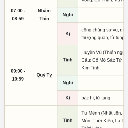
07:00 -
Nhâm
Nghi
08:59
Thìn
công chúng sự vụ, giá 
Kị
thượng quan, từ tụng
Huyền Vũ (Thiên ngục)
Tinh
Cẩu; Cổ Mộ Sát; Tứ Đạ
Kim Tinh
09:00 -
Quý Tỵ
10:59
Nghi
Kị
bác hí, từ tụng
Tư Mệnh (Nhật tiên, p
Tinh
Môn; Thời Kiến; La Th