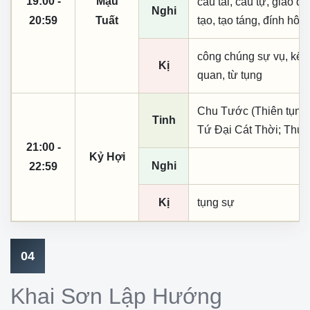
19:00 -
Mậu
cầu tài, cầu tự, giao dịc
Nghi
20:59
Tuất
tạo, tạo táng, đính hôn
công chúng sự vụ, kết
Kị
quan, từ tụng
Chu Tước (Thiên tụng);
Tinh
Tứ Đại Cát Thời; Thủy
21:00 -
Kỷ Hợi
Nghi
22:59
Kị
tụng sự
04
Khai Sơn Lập Hướng