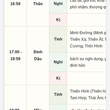
cầu tài, giá thú, khai th
Nghi
16:59
Thân
phó nhậm, thượng quan,
Kị
Minh Đường (Minh phụ,
Tinh
Thiên Xá; Thiên Ất; T
Cương; Thời Hình
17:00 -
Đinh
18:59
Dậu
bách sự nghi dụng, giá t
Nghi
đính hôn
Kị
Thiên Hình (Thiên hình
Tinh
Tam Hợp; Thái Âm; Hữ