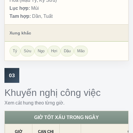
Hỏa (Mậu Tý, Kỷ Sửu)
Lục hợp:
Mùi
Tam hợp:
Dần, Tuất
Xung khắc
Tý
Sửu
Ngọ
Hợi
Dậu
Mão
03
Khuyến nghị công việc
Xem cát hung theo từng giờ.
GIỜ TỐT XẤU TRONG NGÀY
GIỜ
CAN CHI
CÁ