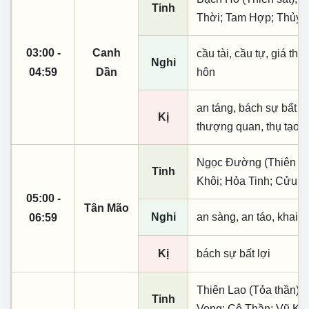
Tinh
Thời; Tam Hợp; Thủy T
03:00 -
Canh
cầu tài, cầu tự, giá thú,
Nghi
04:59
Dần
hôn
an táng, bách sự bất lợ
Kị
thượng quan, thụ tạo, 
Ngọc Đường (Thiên khai
Tinh
Khôi; Hỏa Tinh; Cửu X
05:00 -
Tân Mão
Nghi
an sàng, an táo, khai 
06:59
Kị
bách sự bất lợi
Thiên Lao (Tỏa thần); 
Tinh
Vong; Cô Thần; Vũ Kh