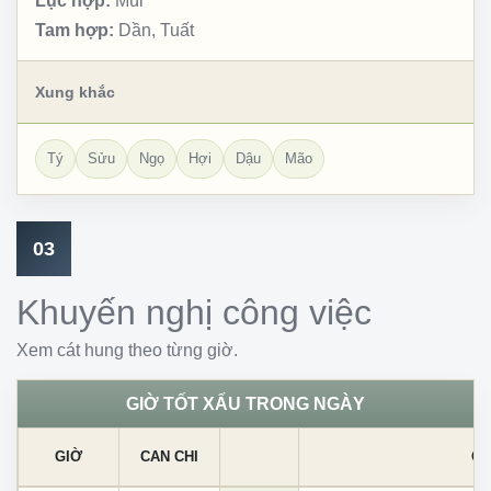
Lục hợp:
Mùi
Tam hợp:
Dần, Tuất
Xung khắc
Tý
Sửu
Ngọ
Hợi
Dậu
Mão
03
Khuyến nghị công việc
Xem cát hung theo từng giờ.
GIỜ TỐT XẤU TRONG NGÀY
GIỜ
CAN CHI
CÁ