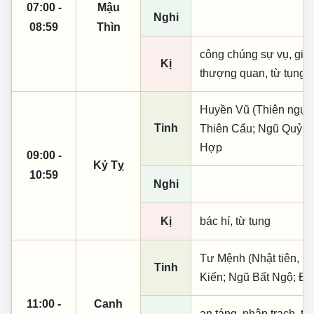
07:00 -
Mậu
Nghi
08:59
Thìn
công chúng sự vụ, giá 
Kị
thượng quan, từ tụng
Huyền Vũ (Thiên ngục)
Tinh
Thiên Cẩu; Ngũ Quỷ; C
Hợp
09:00 -
Kỷ Tỵ
10:59
Nghi
Kị
bác hí, từ tụng
Tư Mệnh (Nhật tiên, ph
Tinh
Kiến; Ngũ Bất Ngộ; Đị
11:00 -
Canh
an táng, nhập trạch, th