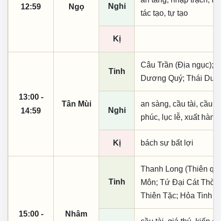
Nghi
12:59
Ngọ
tác tạo, tự tạo
Kị
Câu Trần (Địa ngục); N
Tinh
Dương Quý; Thái Dư
13:00 -
Tân Mùi
an sàng, cầu tài, cầu tự,
Nghi
14:59
phúc, lục lễ, xuất hành
Kị
bách sự bất lợi
Thanh Long (Thiên quý,
Tinh
Môn; Tứ Đại Cát Thời;
Thiên Tặc; Hỏa Tinh
15:00 -
Nhâm