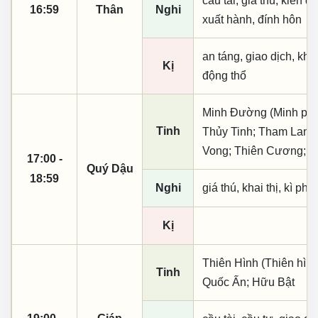
cầu tài, giá thú, kiến q
16:59
Thân
Nghi
xuất hành, đính hôn
an táng, giao dịch, kha
Kị
động thổ
Minh Đường (Minh phụ,
Tinh
Thủy Tinh; Tham Lang;
Vong; Thiên Cương; T
17:00 -
Quý Dậu
18:59
Nghi
giá thú, khai thị, kì ph
Kị
Thiên Hình (Thiên hìn
Tinh
Quốc Ấn; Hữu Bật