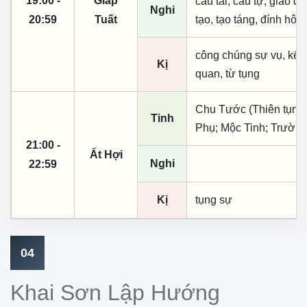
19:00 -
Giáp
cầu tài, cầu tự, giao dịc
Nghi
20:59
Tuất
tạo, tạo táng, đính hôn
công chúng sự vụ, kết
Kị
quan, từ tụng
Chu Tước (Thiên tụng);
Tinh
Phụ; Mộc Tinh; Trường
21:00 -
Ất Hợi
Nghi
22:59
Kị
tụng sự
04
Khai Sơn Lập Hướng