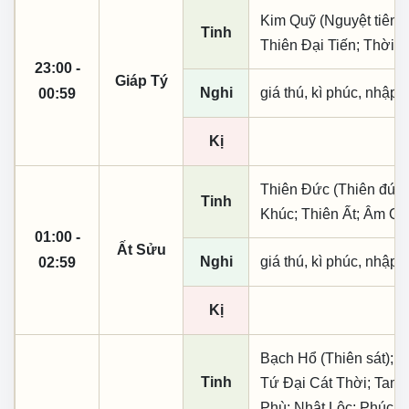
Kim Quỹ (Nguyệt tiên, 
Tinh
Thiên Đại Tiến; Thời 
23:00 -
Giáp Tý
Nghi
giá thú, kì phúc, nhập t
00:59
Kị
Thiên Đức (Thiên đức,
Tinh
Khúc; Thiên Ất; Âm Qu
01:00 -
Ất Sửu
Nghi
giá thú, kì phúc, nhập t
02:59
Kị
Bạch Hổ (Thiên sát); 
Tinh
Tứ Đại Cát Thời; Tam 
Phù; Nhật Lộc; Phúc T