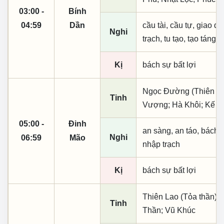
03:00 -
Bính
04:59
Dần
cầu tài, cầu tự, giao dịc
Nghi
trạch, tu tạo, tạo táng,
Kị
bách sự bất lợi
Ngọc Đường (Thiên khai
Tinh
Vượng; Hà Khôi; Kế Đ
05:00 -
Đinh
an sàng, an táo, bách 
Nghi
06:59
Mão
nhập trạch
Kị
bách sự bất lợi
Thiên Lao (Tỏa thần); 
Tinh
Thần; Vũ Khúc