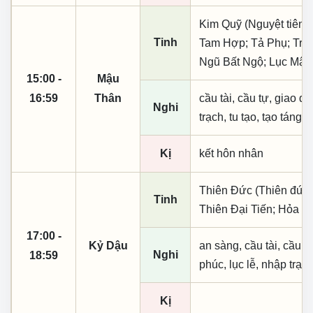
Kim Quỹ (Nguyệt tiên, 
Tinh
Tam Hợp; Tả Phụ; Trư
Ngũ Bất Ngộ; Lục Mậu;
15:00 -
Mậu
16:59
Thân
cầu tài, cầu tự, giao dịc
Nghi
trạch, tu tạo, tạo táng,
Kị
kết hôn nhân
Thiên Đức (Thiên đức,
Tinh
Thiên Đại Tiến; Hỏa T
17:00 -
Kỷ Dậu
an sàng, cầu tài, cầu tự,
Nghi
18:59
phúc, lục lễ, nhập trạc
Kị