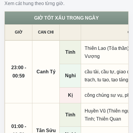
Xem cát hung theo từng giờ.
GIỜ TỐT XẤU TRONG NGÀY
GIỜ
CAN CHI
CÁ
Thiên Lao (Tỏa thần);
Tinh
Vượng
23:00 -
Canh Tý
cầu tài, cầu tự, giao dịc
Nghi
00:59
trạch, tu tạo, tạo táng,
Kị
công chúng sự vụ, phó
Huyền Vũ (Thiên ngục)
Tinh
Tinh; Thiên Quan
01:00 -
Tân Sửu