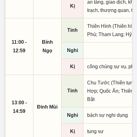
an táng, giao dịch, kha
Kị
trạch, thượng quan, thụ
Thiên Hình (Thiên hìn
Tinh
Phù; Tham Lang; Hỷ T
11:00 -
Bính
Nghi
12:59
Ngọ
Kị
công chúng sự vụ, phó
Chu Tước (Thiên tụng)
Tinh
Hợp; Quốc Ấn; Thiên X
Bật
13:00 -
Đinh Mùi
14:59
Nghi
bách sự nghi dụng
Kị
tụng sự