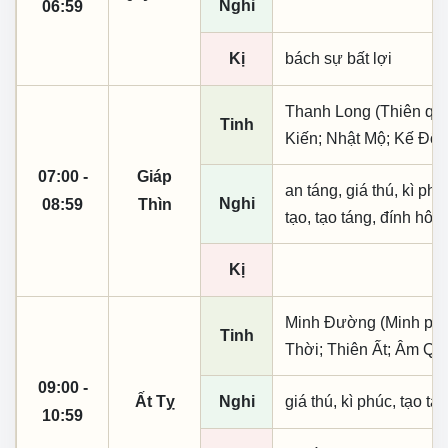
Nghi
06:59
Kị
bách sự bất lợi
Thanh Long (Thiên quý, 
Tinh
Kiến; Nhật Mộ; Kế Đô;
07:00 -
Giáp
an táng, giá thú, kì ph
Nghi
08:59
Thìn
tạo, tạo táng, đính hôn
Kị
Minh Đường (Minh phụ,
Tinh
Thời; Thiên Ất; Âm Quý
09:00 -
Ất Tỵ
Nghi
giá thú, kì phúc, tạo tá
10:59