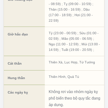
- 08:59)
;
Tỵ (09:00 - 10:59)
;
Thân (15:00 - 16:59)
;
Dậu
(17:00 - 18:59)
;
Hợi (21:00 -
22:59)
Tý (23:00 - 00:59)
;
Sửu (01:00 -
Giờ hắc đạo
02:59)
;
Mão (05:00 - 06:59)
;
Ngọ (11:00 - 12:59)
;
Mùi (13:00 -
14:59)
;
Tuất (19:00 - 20:59)
;
Thiên Xá
,
Lục Hợp
,
Tứ Tướng
Cát thần
Thiên Hình
,
Quả Tú
Hung thần
Không rơi vào nhóm ngày kỵ
Các ngày kỵ
phổ biến theo bộ quy tắc đang
áp dụng.