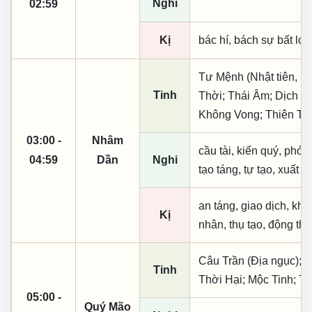
Nghi
02:59
Kị
bác hí, bách sự bất lợi,
Tư Mệnh (Nhật tiên, ph
Tinh
Thời; Thái Âm; Dịch Mã
Không Vong; Thiên Tặ
03:00 -
Nhâm
cầu tài, kiến quý, phó n
04:59
Dần
Nghi
tạo táng, tự tạo, xuất 
an táng, giao dịch, kha
Kị
nhân, thụ tạo, động thổ
Câu Trần (Địa ngục); T
Tinh
Thời Hại; Mộc Tinh; T
05:00 -
Quý Mão