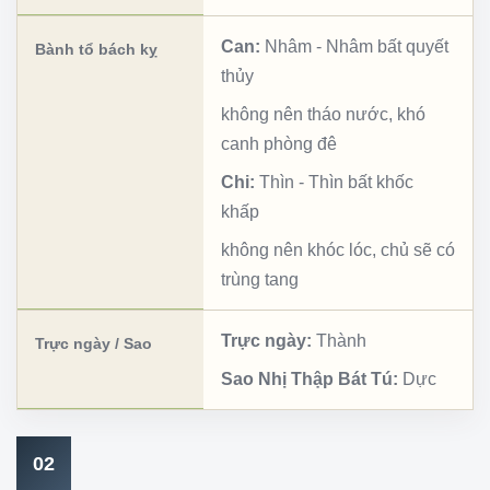
Can:
Nhâm
-
Nhâm bất quyết
Bành tổ bách kỵ
thủy
không nên tháo nước, khó
canh phòng đê
Chi:
Thìn
-
Thìn bất khốc
khấp
không nên khóc lóc, chủ sẽ có
trùng tang
Trực ngày:
Thành
Trực ngày / Sao
Sao Nhị Thập Bát Tú:
Dực
02