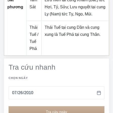
phương
Sát
Hợi, Tý, Sửu
; Lưu nguyệt tại cung
Ly (Nam)
tức
Tỵ, Ngọ, Mùi
.
Thái
Thái Tuế tại cung
Dần
và cung
Tuế /
xung là Tuế Phá tại cung
Thân
.
Tuế
Phá
Tra cứu nhanh
CHỌN NGÀY
Tra cứu ngày