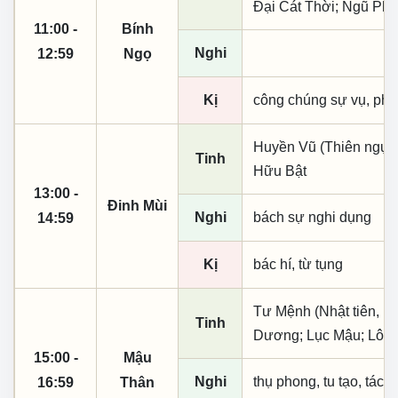
Đại Cát Thời; Ngũ Phù
11:00 -
Bính
Nghi
12:59
Ngọ
Kị
công chúng sự vụ, phó
Huyền Vũ (Thiên ngục)
Tinh
Hữu Bật
13:00 -
Đinh Mùi
Nghi
bách sự nghi dụng
14:59
Kị
bác hí, từ tụng
Tư Mệnh (Nhật tiên, ph
Tinh
Dương; Lục Mậu; Lôi 
15:00 -
Mậu
Nghi
thụ phong, tu tạo, tác t
16:59
Thân