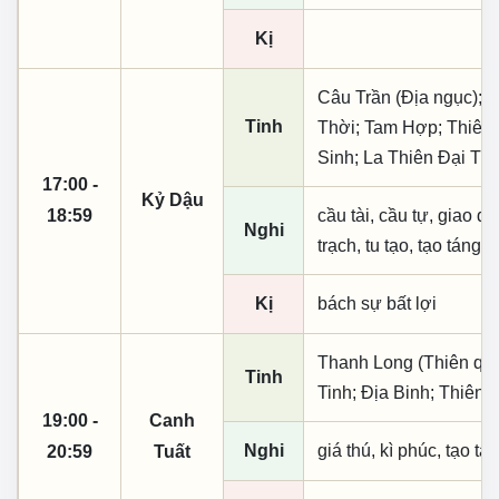
Kị
Câu Trần (Địa ngục); 
Tinh
Thời; Tam Hợp; Thiên 
Sinh; La Thiên Đại Tiế
17:00 -
Kỷ Dậu
18:59
cầu tài, cầu tự, giao dịc
Nghi
trạch, tu tạo, tạo táng,
Kị
bách sự bất lợi
Thanh Long (Thiên quý,
Tinh
Tinh; Địa Binh; Thiên
19:00 -
Canh
Nghi
giá thú, kì phúc, tạo tá
20:59
Tuất