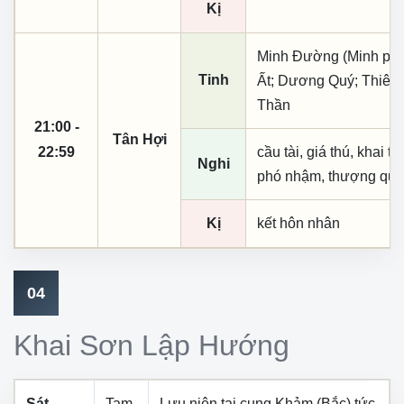
Kị
Minh Đường (Minh phụ,
Tinh
Ất; Dương Quý; Thiên
Thần
21:00 -
Tân Hợi
22:59
cầu tài, giá thú, khai th
Nghi
phó nhậm, thượng quan,
Kị
kết hôn nhân
04
Khai Sơn Lập Hướng
Sát
Tam
Lưu niên tại cung
Khảm (Bắc)
tức