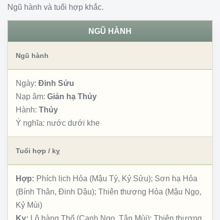
Ngũ hành và tuổi hợp khắc.
NGŨ HÀNH
Ngũ hành
Ngày:
Đinh Sửu
Nạp âm:
Giản hạ Thủy
Hành:
Thủy
Ý nghĩa:
nước dưới khe
Tuổi hợp / kỵ
Hợp:
Phích lịch Hỏa (Mậu Tý, Kỷ Sửu); Sơn hạ Hỏa
(Bính Thân, Đinh Dậu); Thiên thượng Hỏa (Mậu Ngọ,
Kỷ Mùi)
Kỵ:
Lộ bàng Thổ (Canh Ngọ, Tân Mùi); Thiên thượng