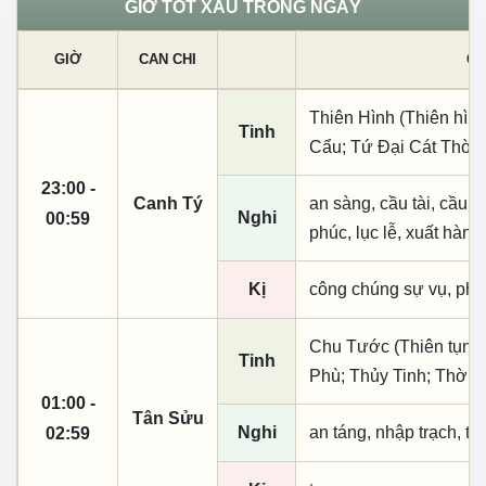
GIỜ TỐT XẤU TRONG NGÀY
GIỜ
CAN CHI
CÁ
Thiên Hình (Thiên hình
Tinh
Cẩu; Tứ Đại Cát Thời;
23:00 -
Canh Tý
an sàng, cầu tài, cầu tự,
Nghi
00:59
phúc, lục lễ, xuất hành
Kị
công chúng sự vụ, phó
Chu Tước (Thiên tụng
Tinh
Phù; Thủy Tinh; Thời 
01:00 -
Tân Sửu
Nghi
an táng, nhập trạch, t
02:59