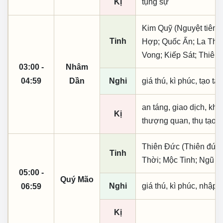
Kị
tụng sự
Kim Quỹ (Nguyệt tiên, 
Tinh
Hợp; Quốc Ấn; La Thiê
Vong; Kiếp Sát; Thiên
03:00 -
Nhâm
04:59
Dần
Nghi
giá thú, kì phúc, tạo tá
an táng, giao dịch, khai
Kị
thượng quan, thụ tạo, 
Thiên Đức (Thiên đức,
Tinh
Thời; Mộc Tinh; Ngũ B
05:00 -
Quý Mão
Nghi
giá thú, kì phúc, nhập t
06:59
Kị