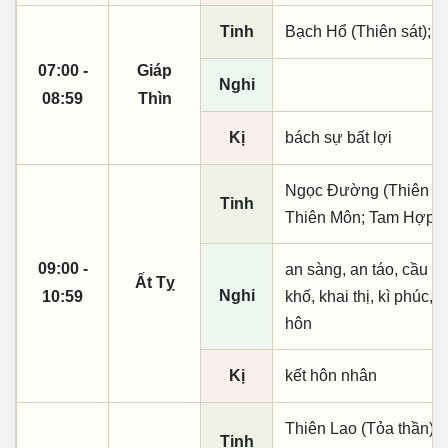
Tinh
Bạch Hổ (Thiên sát); 
07:00 -
Giáp
Nghi
08:59
Thìn
Kị
bách sự bất lợi
Ngọc Đường (Thiên khai
Tinh
Thiên Môn; Tam Hợp; 
09:00 -
an sàng, an táo, cầu tà
Ất Tỵ
Nghi
10:59
khố, khai thị, kì phúc, n
hôn
Kị
kết hôn nhân
Thiên Lao (Tỏa thần); 
Tinh