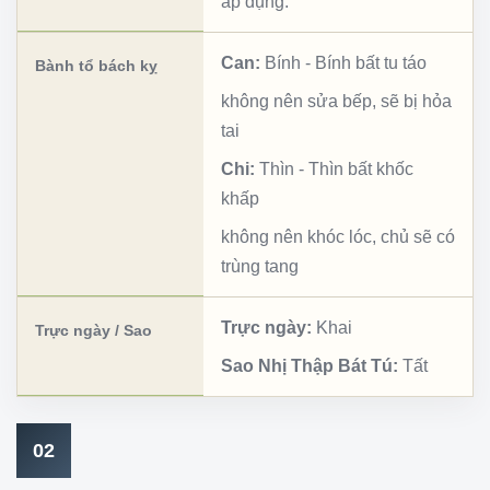
áp dụng.
Can:
Bính
-
Bính bất tu táo
Bành tổ bách kỵ
không nên sửa bếp, sẽ bị hỏa
tai
Chi:
Thìn
-
Thìn bất khốc
khấp
không nên khóc lóc, chủ sẽ có
trùng tang
Trực ngày:
Khai
Trực ngày / Sao
Sao Nhị Thập Bát Tú:
Tất
02