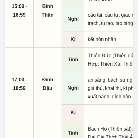
15:00 -
Bính
16:59
Thân
cầu tài, cầu tự, giao dịc
Nghi
trạch, tu tạo, tạo táng,
Kị
kết hôn nhân
Thiên Đức (Thiên đức, 
Tinh
Hợp; Thiên Xá; Thiên
17:00 -
Đinh
an sàng, bách sự nghi d
Nghi
18:59
Dậu
giá thú, khai thị, kì phú
xuất hành, đính hôn
Kị
Bạch Hổ (Thiên sát); N
Tinh
Đại Cát Thời; Thái Âm