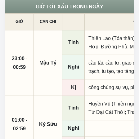
GIỜ TỐT XẤU TRONG NGÀY
GIỜ
CAN CHI
CÁ
Thiên Lao (Tỏa thần);
Tinh
Hợp; Đường Phù; Mộc 
23:00 -
Mậu Tý
cầu tài, cầu tự, giao dịc
Nghi
00:59
trạch, tu tạo, tạo táng,
Kị
công chúng sự vụ, phó
Huyền Vũ (Thiên ngục)
Tinh
Tứ Đại Cát Thời; Thái
01:00 -
Kỷ Sửu
Nghi
02:59