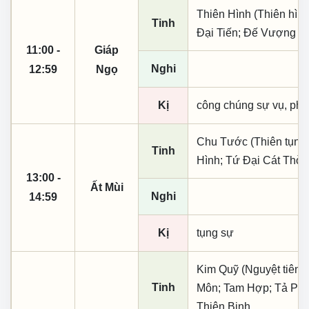
Thiên Hình (Thiên hìn
Tinh
Đại Tiến; Đế Vượng
11:00 -
Giáp
Nghi
12:59
Ngọ
Kị
công chúng sự vụ, phó
Chu Tước (Thiên tụng)
Tinh
Hình; Tứ Đại Cát Thời
13:00 -
Ất Mùi
Nghi
14:59
Kị
tụng sự
Kim Quỹ (Nguyệt tiên,
Tinh
Môn; Tam Hợp; Tả Phụ
Thiên Binh