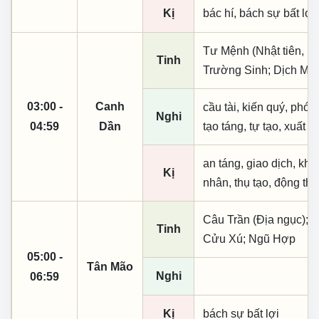
Kị
bác hí, bách sự bất lợi,
Tư Mệnh (Nhật tiên, ph
Tinh
Trường Sinh; Dịch Mã;
03:00 -
Canh
cầu tài, kiến quý, phó n
Nghi
04:59
Dần
tạo táng, tự tạo, xuất 
an táng, giao dịch, kha
Kị
nhân, thụ tạo, động thổ
Câu Trần (Địa ngục); H
Tinh
Cửu Xú; Ngũ Hợp
05:00 -
Tân Mão
Nghi
06:59
Kị
bách sự bất lợi