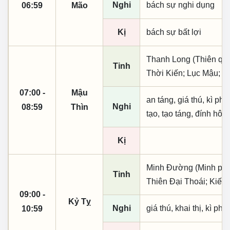
Nghi
bách sự nghi dụng
06:59
Mão
Kị
bách sự bất lợi
Thanh Long (Thiên quý, 
Tinh
Thời Kiến; Lục Mậu; Lô
07:00 -
Mậu
an táng, giá thú, kì ph
Nghi
08:59
Thìn
tạo, tạo táng, đính hôn
Kị
Minh Đường (Minh phụ,
Tinh
Thiên Đại Thoái; Kiếp
09:00 -
Kỷ Tỵ
Nghi
giá thú, khai thị, kì ph
10:59