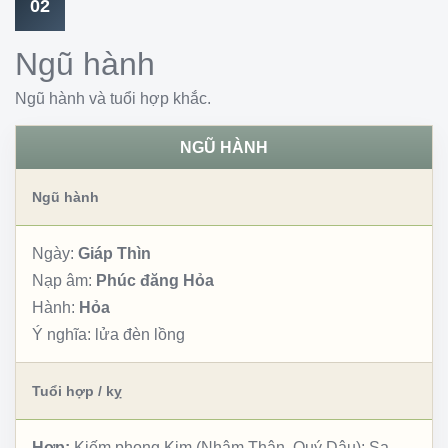
02
Ngũ hành
Ngũ hành và tuổi hợp khắc.
NGŨ HÀNH
Ngũ hành
Ngày:
Giáp Thìn
Nạp âm:
Phúc đăng Hỏa
Hành:
Hỏa
Ý nghĩa:
lửa đèn lồng
Tuổi hợp / kỵ
Hợp:
Kiếm phong Kim (Nhâm Thân, Quý Dậu); Sa