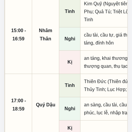
Kim Quỹ (Nguyệt tiên, 
Tinh
Phụ; Quả Tú; Triệt Lộ
Tinh
15:00 -
Nhâm
cầu tài, cầu tự, giá thú,
16:59
Thân
Nghi
táng, đính hôn
an táng, khai thương k
Kị
thượng quan, thụ tạo, 
Thiên Đức (Thiên đức,
Tinh
Thủy Tinh; Lục Hợp; T
17:00 -
Quý Dậu
an sàng, cầu tài, cầu tự,
Nghi
18:59
phúc, lục lễ, nhập trạc
Kị