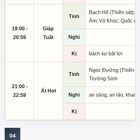
Bạch Hổ (Thiên sát); T
Tinh
Âm; Vũ Khúc; Quốc Ấn
19:00 -
Giáp
Nghi
20:59
Tuất
Kị
bách sự bất lợi
Ngọc Đường (Thiên khai
Tinh
Trường Sinh
21:00 -
Ất Hợi
Nghi
an sàng, an táo, khai 
22:59
Kị
04