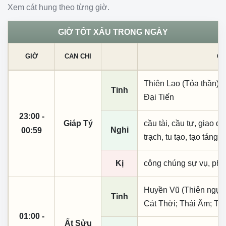
Xem cát hung theo từng giờ.
GIỜ TỐT XẤU TRONG NGÀY
GIỜ
CAN CHI
CÁ
Thiên Lao (Tỏa thần);
Tinh
Đại Tiến
23:00 -
Giáp Tý
cầu tài, cầu tự, giao dịc
Nghi
00:59
trạch, tu tạo, tạo táng,
Kị
công chúng sự vụ, phó
Huyền Vũ (Thiên ngục)
Tinh
Cát Thời; Thái Âm; Th
01:00 -
Ất Sửu