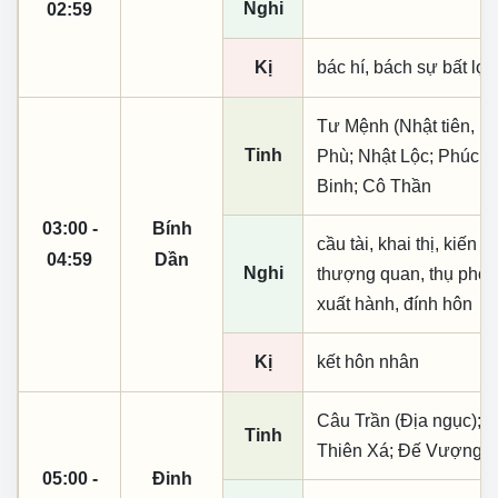
Nghi
02:59
Kị
bác hí, bách sự bất lợi,
Tư Mệnh (Nhật tiên, ph
Tinh
Phù; Nhật Lộc; Phúc T
Binh; Cô Thần
03:00 -
Bính
cầu tài, khai thị, kiến
04:59
Dần
Nghi
thượng quan, thụ phong, 
xuất hành, đính hôn
Kị
kết hôn nhân
Câu Trần (Địa ngục); K
Tinh
Thiên Xá; Đế Vượng
05:00 -
Đinh