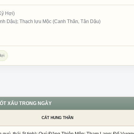
Kỷ Hợi)
inh Dậu); Thạch lựu Mộc (Canh Thân, Tân Dậu)
Hợi
TỐT XẤU TRONG NGÀY
CÁT HUNG THẦN
 quý, thái ất tinh); Quý Đăng Thiên Môn; Tham Lang; Đế Vượn