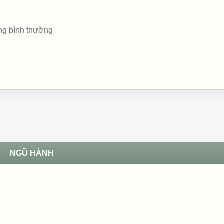
ông bình thường
NGŨ HÀNH