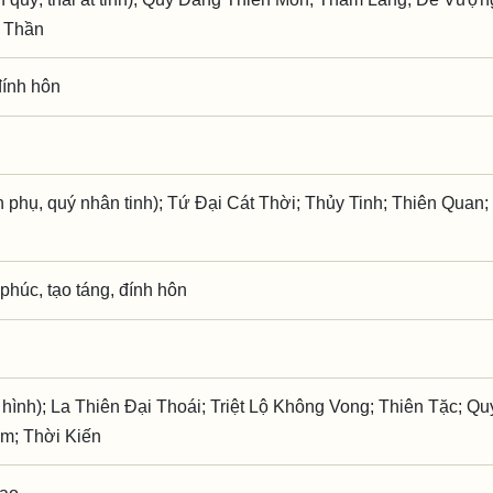
ô Thần
đính hôn
phụ, quý nhân tinh); Tứ Đại Cát Thời; Thủy Tinh; Thiên Quan;
ì phúc, tạo táng, đính hôn
 hình); La Thiên Đại Thoái; Triệt Lộ Không Vong; Thiên Tặc; Q
m; Thời Kiến