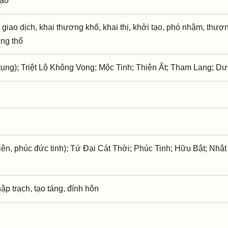
tạo
giao dịch, khai thương khố, khai thị, khởi tạo, phó nhậm, thượ
ộng thổ
ụng); Triệt Lộ Không Vong; Mộc Tinh; Thiên Ất; Tham Lang; 
iên, phúc đức tinh); Tứ Đại Cát Thời; Phúc Tinh; Hữu Bật; Nhật
hập trạch, tạo táng, đính hôn