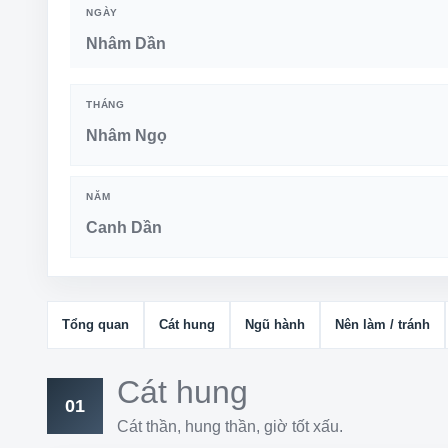
NGÀY
Nhâm Dần
THÁNG
Nhâm Ngọ
NĂM
Canh Dần
Tổng quan
Cát hung
Ngũ hành
Nên làm / tránh
Cát hung
01
Cát thần, hung thần, giờ tốt xấu.