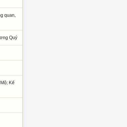
ng quan,
Dương Quý
 Mộ; Kế