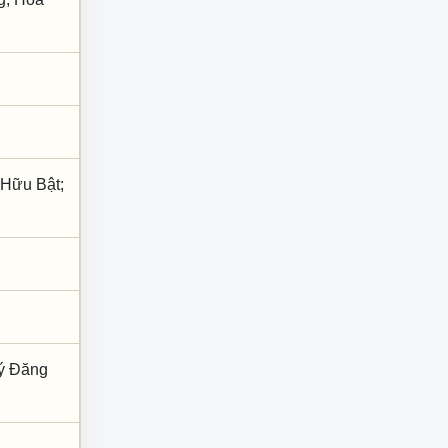
 Hữu Bật;
uý Đăng