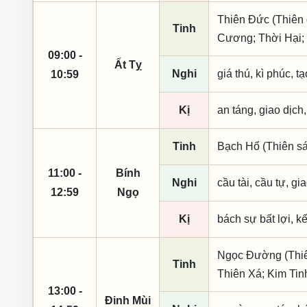
Thiên Đức (Thiên 
Tinh
Cương; Thời Hại; 
09:00 -
Ất Tỵ
Nghi
giá thú, kì phúc, t
10:59
Kị
an táng, giao dịch
Tinh
Bạch Hổ (Thiên sá
11:00 -
Bính
Nghi
cầu tài, cầu tự, gia
12:59
Ngọ
Kị
bách sự bất lợi, k
Ngọc Đường (Thiên
Tinh
Thiên Xá; Kim Tin
13:00 -
Đinh Mùi