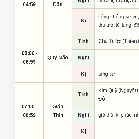
Nghi
thượng lương, tu 
04:59
Dần
công chúng sự vụ, 
Kị
thụ tạo, từ tụng, đ
Tinh
Chu Tước (Thiên t
05:00 -
Quý Mão
Nghi
06:59
Kị
tụng sự
Kim Quỹ (Nguyệt t
Tinh
Đô
07:00 -
Giáp
Nghi
giá thú, kì phúc, n
08:59
Thìn
Kị