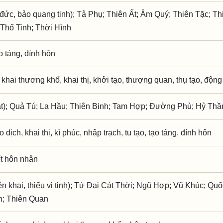
đức, bảo quang tinh); Tả Phụ; Thiên Ất; Âm Quý; Thiên Tặc; Th
Thổ Tinh; Thời Hình
ạo táng, đính hôn
, khai thương khố, khai thị, khởi tạo, thượng quan, thụ tạo, động
t); Quả Tú; La Hầu; Thiên Binh; Tam Hợp; Đường Phù; Hỷ Thầ
o dịch, khai thị, kì phúc, nhập trạch, tu tạo, tạo táng, đính hôn
ết hôn nhân
 khai, thiếu vi tinh); Tứ Đại Cát Thời; Ngũ Hợp; Vũ Khúc; Quố
h; Thiên Quan