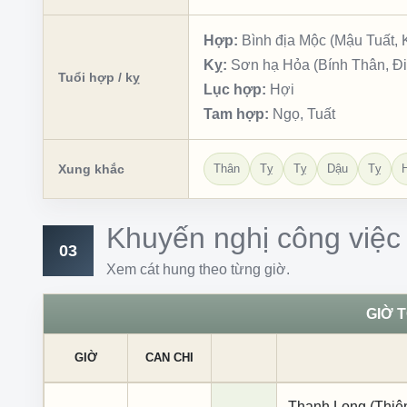
Hợp:
Bình địa Mộc (Mậu Tuất, 
Kỵ:
Sơn hạ Hỏa (Bính Thân, Đ
Tuổi hợp / kỵ
Lục hợp:
Hợi
Tam hợp:
Ngọ, Tuất
Xung khắc
Thân
Tỵ
Tỵ
Dậu
Tỵ
Khuyến nghị công việc
03
Xem cát hung theo từng giờ.
GIỜ 
GIỜ
CAN CHI
Thanh Long (Thiên