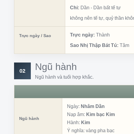
Chi:
Dần
-
Dần bất tế tự
không nên tế tự, quỷ thần kh
Trực ngày:
Thành
Trực ngày / Sao
Sao Nhị Thập Bát Tú:
Tâm
Ngũ hành
02
Ngũ hành và tuổi hợp khắc.
Ngày:
Nhâm Dần
Nạp âm:
Kim bạc Kim
Ngũ hành
Hành:
Kim
Ý nghĩa:
vàng pha bạc