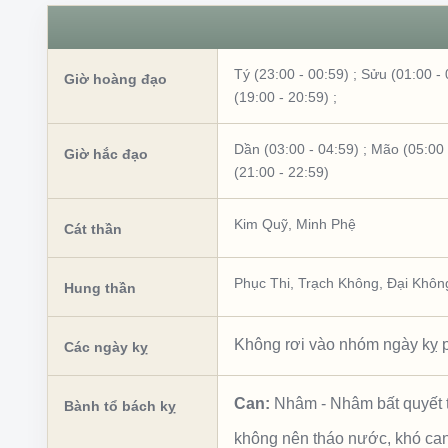
Tý (23:00 - 00:59)
;
Sửu (01:00 - 
Giờ hoàng đạo
(19:00 - 20:59)
;
Dần (03:00 - 04:59)
;
Mão (05:00 
Giờ hắc đạo
(21:00 - 22:59)
Kim Quỹ
,
Minh Phệ
Cát thần
Phục Thi
,
Trạch Không
,
Đại Khôn
Hung thần
Không rơi vào nhóm ngày kỵ p
Các ngày kỵ
Can:
Nhâm
-
Nhâm bất quyết 
Bành tổ bách kỵ
không nên tháo nước, khó ca