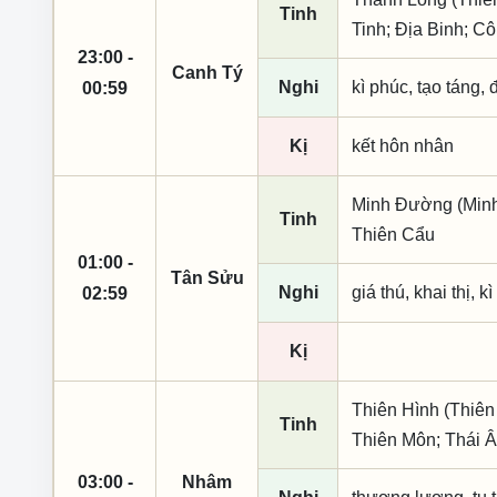
Tinh
Tinh; Địa Binh; C
23:00 -
Canh Tý
Nghi
kì phúc, tạo táng, 
00:59
Kị
kết hôn nhân
Minh Đường (Minh 
Tinh
Thiên Cẩu
01:00 -
Tân Sửu
Nghi
giá thú, khai thị, k
02:59
Kị
Thiên Hình (Thiên
Tinh
Thiên Môn; Thái Â
03:00 -
Nhâm