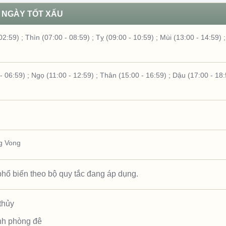
NGÀY TỐT XẤU
02:59)
;
Thìn (07:00 - 08:59)
;
Tỵ (09:00 - 10:59)
;
Mùi (13:00 - 14:59)
- 06:59)
;
Ngọ (11:00 - 12:59)
;
Thân (15:00 - 16:59)
;
Dậu (17:00 - 18:
g Vong
hổ biến theo bộ quy tắc đang áp dụng.
thủy
nh phòng đê