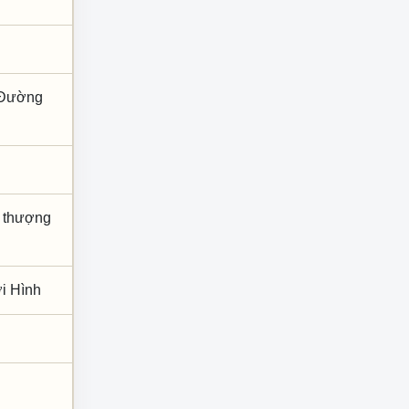
; Đường
h, thượng
ời Hình