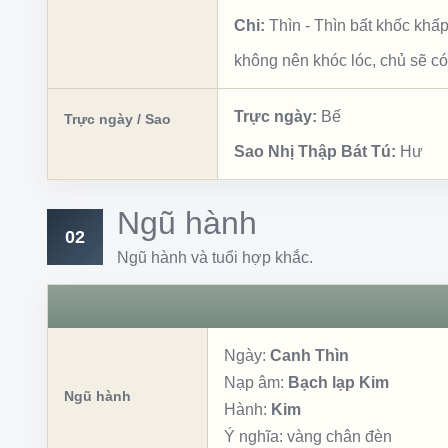
Chi:
Thìn
-
Thìn bất khốc khấ
không nên khóc lóc, chủ sẽ có
Trực ngày:
Bế
Trực ngày / Sao
Sao Nhị Thập Bát Tú:
Hư
Ngũ hành
02
Ngũ hành và tuổi hợp khắc.
Ngày:
Canh Thìn
Nạp âm:
Bạch lạp Kim
Ngũ hành
Hành:
Kim
Ý nghĩa:
vàng chân đèn