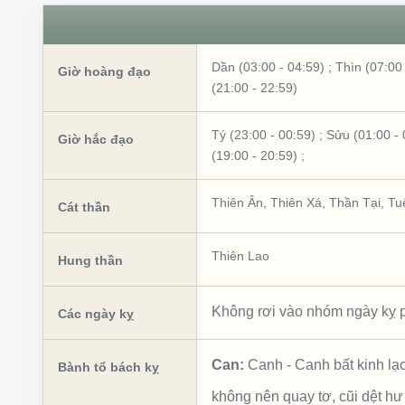
Dần (03:00 - 04:59)
;
Thìn (07:00 
Giờ hoàng đạo
(21:00 - 22:59)
Tý (23:00 - 00:59)
;
Sửu (01:00 - 
Giờ hắc đạo
(19:00 - 20:59)
;
Thiên Ân
,
Thiên Xá
,
Thần Tại
,
Tu
Cát thần
Thiên Lao
Hung thần
Không rơi vào nhóm ngày kỵ p
Các ngày kỵ
Can:
Canh
-
Canh bất kinh lạ
Bành tổ bách kỵ
không nên quay tơ, cũi dệt hư