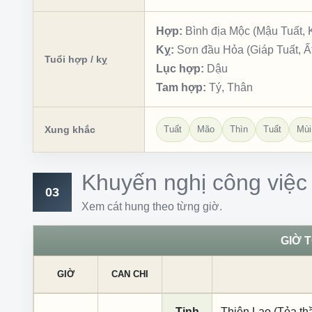
Hợp:
Bình địa Mộc (Mậu Tuất, 
Kỵ:
Sơn đầu Hỏa (Giáp Tuất, Ất
Tuổi hợp / kỵ
Lục hợp:
Dậu
Tam hợp:
Tý, Thân
Xung khắc
Tuất
Mão
Thìn
Tuất
Mùi
Khuyến nghị công việc
03
Xem cát hung theo từng giờ.
GIỜ 
GIỜ
CAN CHI
Tinh
Thiên Lao (Tỏa th