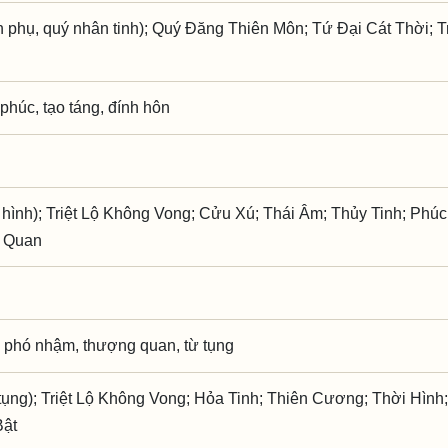
phụ, quý nhân tinh); Quý Đăng Thiên Môn; Tứ Đại Cát Thời; 
ì phúc, tạo táng, đính hôn
 hình); Triệt Lộ Không Vong; Cửu Xú; Thái Âm; Thủy Tinh; Phúc
n Quan
 phó nhậm, thượng quan, từ tụng
ụng); Triệt Lộ Không Vong; Hỏa Tinh; Thiên Cương; Thời Hình;
Bật