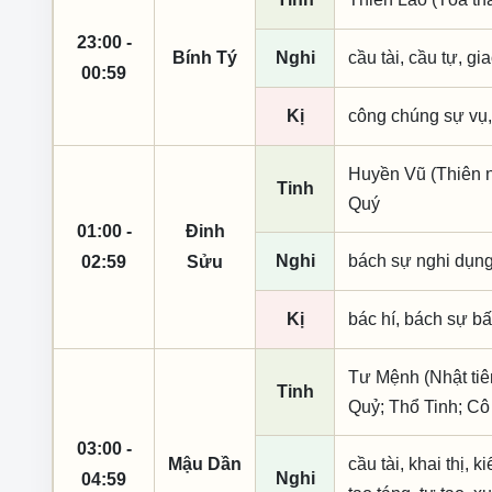
23:00 -
Bính Tý
Nghi
cầu tài, cầu tự, gia
00:59
Kị
công chúng sự vụ,
Huyền Vũ (Thiên n
Tinh
Quý
01:00 -
Đinh
Nghi
bách sự nghi dụn
02:59
Sửu
Kị
bác hí, bách sự bất
Tư Mệnh (Nhật tiê
Tinh
Quỷ; Thổ Tinh; C
03:00 -
Mậu Dần
cầu tài, khai thị, 
Nghi
04:59