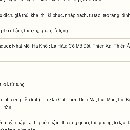
o dịch, giá thú, khai thị, kì phúc, nhập trạch, tu tạo, tạo táng, đí
 phó nhậm, thượng quan, từ tụng
gục); Nhật Mộ; Hà Khôi; La Hầu; Cổ Mộ Sát; Thiên Xá; Thiên 
g
 lợi, từ tụng
n, phượng liễn tinh); Tứ Đại Cát Thời; Dịch Mã; Lục Mậu; Lôi B
ô Thần
kiến quý, nhập trạch, phó nhậm, thượng quan, thụ phong, tu tạo, t