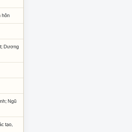
nh hôn
Ất; Dương
inh; Ngũ
ác tạo,