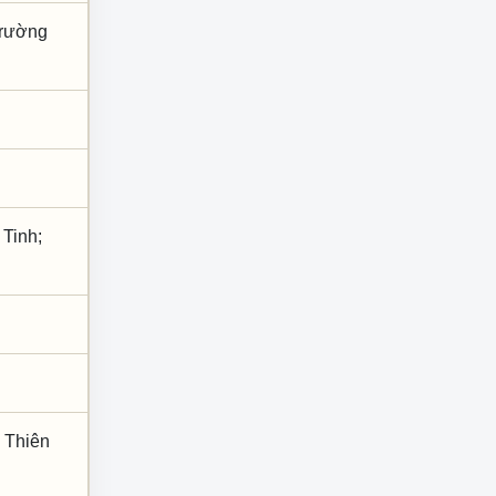
Trường
 Tinh;
 Thiên