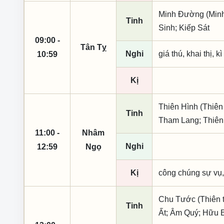
Minh Đường (Minh 
Tinh
Sinh; Kiếp Sát
09:00 -
Tân Tỵ
Nghi
giá thú, khai thị, k
10:59
Kị
Thiên Hình (Thiên
Tinh
Tham Lang; Thiê
11:00 -
Nhâm
Nghi
12:59
Ngọ
Kị
công chúng sự vụ,
Chu Tước (Thiên t
Tinh
Ất; Âm Quý; Hữu 