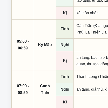
tạo táng, tự tạo, x
Kị
kết hôn nhân
Câu Trần (Địa ngụ
Tinh
Phù; La Thiên Đại
05:00 -
Kỷ Mão
Nghi
06:59
an táng, bách sự b
Kị
quan, thụ tạo, độn
Tinh
Thanh Long (Thiên 
07:00 -
Canh
Nghi
an táng, giá thú, k
08:59
Thìn
Kị