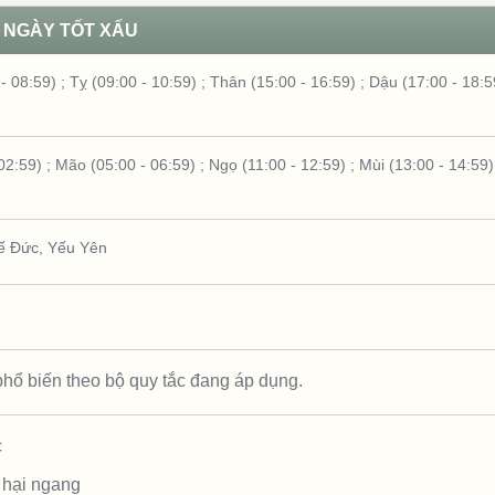
NGÀY TỐT XẤU
- 08:59)
;
Tỵ (09:00 - 10:59)
;
Thân (15:00 - 16:59)
;
Dậu (17:00 - 18:5
02:59)
;
Mão (05:00 - 06:59)
;
Ngọ (11:00 - 12:59)
;
Mùi (13:00 - 14:59)
ế Đức
,
Yếu Yên
hổ biến theo bộ quy tắc đang áp dụng.
c
 hại ngang