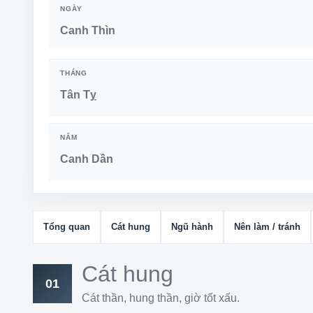
NGÀY
Canh Thìn
THÁNG
Tân Tỵ
NĂM
Canh Dần
Tổng quan
Cát hung
Ngũ hành
Nên làm / tránh
Cát hung
01
Cát thần, hung thần, giờ tốt xấu.