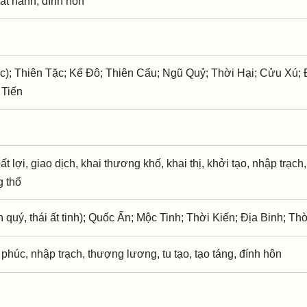
uất hành, đính hôn
c); Thiên Tặc; Kế Đô; Thiên Cẩu; Ngũ Quỷ; Thời Hại; Cửu Xú
 Tiến
ất lợi, giao dịch, khai thương khố, khai thị, khởi tạo, nhập trạc
g thổ
quý, thái ất tinh); Quốc Ấn; Mộc Tinh; Thời Kiến; Địa Binh; Th
ì phúc, nhập trạch, thượng lương, tu tạo, tạo táng, đính hôn