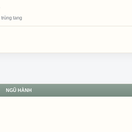
p
 trùng tang
NGŨ HÀNH