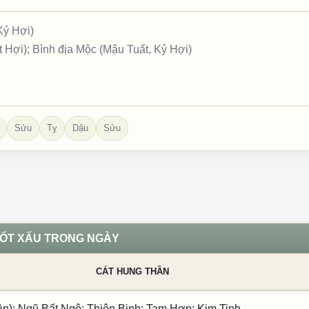
Kỷ Hợi)
 Hợi); Bình địa Mộc (Mậu Tuất, Kỷ Hợi)
Sửu
Tỵ
Dậu
Sửu
TỐT XẤU TRONG NGÀY
CÁT HUNG THẦN
ần); Ngũ Bất Ngộ; Thiên Binh; Tam Hợp; Kim Tinh