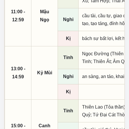
Xú; Tam Hợp; Thái Â
11:00 -
Mậu
cầu tài, cầu tự, giao dịc
Nghi
12:59
Ngọ
tạo, tạo táng, đính hôn
Kị
bách sự bất lợi, kết h
Ngọc Đường (Thiên khai
Tinh
Tinh; Thiên Ất; Âm Qu
13:00 -
Kỷ Mùi
Nghi
an sàng, an táo, khai 
14:59
Kị
Thiên Lao (Tỏa thần); 
Tinh
Quỷ; Tứ Đại Cát Thời;
15:00 -
Canh