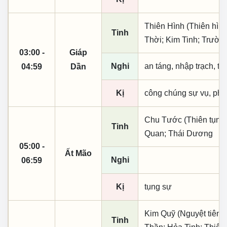
Thiên Hình (Thiên hìn
Tinh
Thời; Kim Tinh; Trườn
03:00 -
Giáp
Nghi
an táng, nhập trạch, t
04:59
Dần
Kị
công chúng sự vụ, phó
Chu Tước (Thiên tụng
Tinh
Quan; Thái Dương
05:00 -
Ất Mão
Nghi
06:59
Kị
tụng sự
Kim Quỹ (Nguyệt tiên, 
Tinh