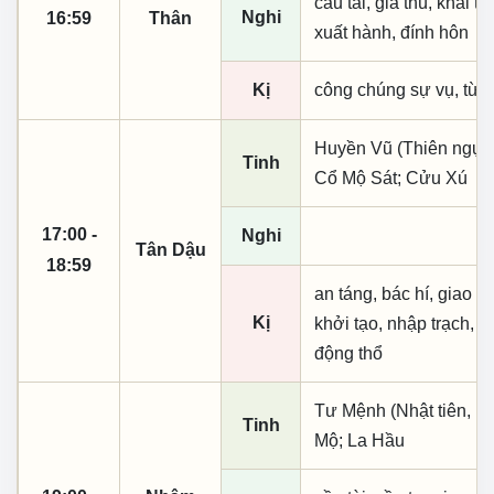
cầu tài, giá thú, khai th
Nghi
16:59
Thân
xuất hành, đính hôn
Kị
công chúng sự vụ, từ t
Huyền Vũ (Thiên ngục)
Tinh
Cổ Mộ Sát; Cửu Xú
17:00 -
Nghi
Tân Dậu
18:59
an táng, bác hí, giao dị
Kị
khởi tạo, nhập trạch, t
động thổ
Tư Mệnh (Nhật tiên, ph
Tinh
Mộ; La Hầu