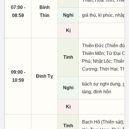
Thần; Hỏa Tinh; Thiên
07:00 -
Bính
Nghi
giá thú, kì phúc, nhập t
08:59
Thìn
Kị
Thiên Đức (Thiên đức,
Thiên Môn; Tứ Đại Cát
Tinh
Phù; Nhật Lộc; Thiên X
Cương; Thời Hại; Thờ
09:00 -
Đinh Tỵ
10:59
bách sự nghi dụng, giá 
Nghi
táng, đính hôn
Kị
Bạch Hổ (Thiên sát); 
Tinh