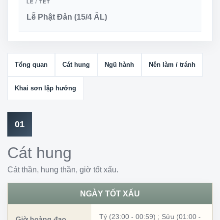
LỄ / TẾT
Lễ Phật Đản (15/4 ÂL)
Tổng quan
Cát hung
Ngũ hành
Nên làm / tránh
Khai sơn lập hướng
01
Cát hung
Cát thần, hung thần, giờ tốt xấu.
NGÀY TỐT XẤU
Tý (23:00 - 00:59)
;
Sửu (01:00 -
Giờ hoàng đạo