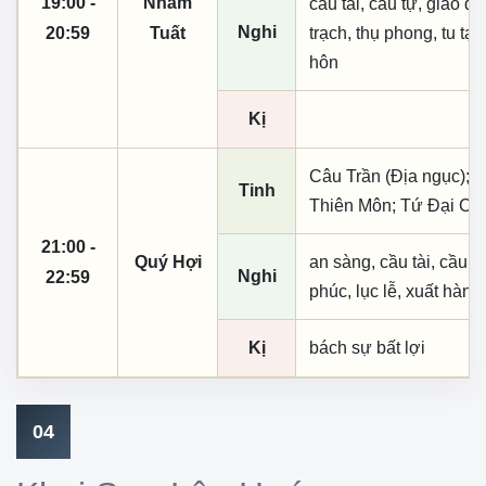
19:00 -
Nhâm
cầu tài, cầu tự, giao dịc
Nghi
20:59
Tuất
trạch, thụ phong, tu tạo,
hôn
Kị
Câu Trần (Địa ngục); 
Tinh
Thiên Môn; Tứ Đại Cát
21:00 -
Quý Hợi
an sàng, cầu tài, cầu tự,
Nghi
22:59
phúc, lục lễ, xuất hành
Kị
bách sự bất lợi
04