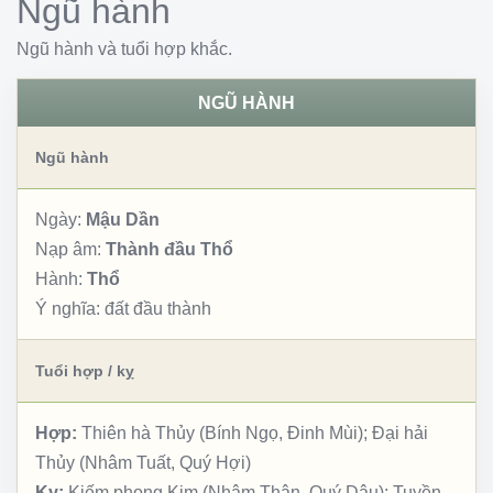
Ngũ hành
Ngũ hành và tuổi hợp khắc.
NGŨ HÀNH
Ngũ hành
Ngày:
Mậu Dần
Nạp âm:
Thành đầu Thổ
Hành:
Thổ
Ý nghĩa:
đất đầu thành
Tuổi hợp / kỵ
Hợp:
Thiên hà Thủy (Bính Ngọ, Đinh Mùi); Đại hải
Thủy (Nhâm Tuất, Quý Hợi)
Kỵ:
Kiếm phong Kim (Nhâm Thân, Quý Dậu); Tuyền