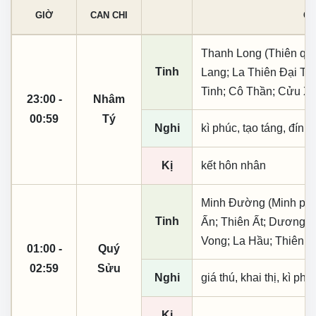
GIỜ
CAN CHI
CÁ
Thanh Long (Thiên quý
Tinh
Lang; La Thiên Đại Tiế
Tinh; Cô Thần; Cửu X
23:00 -
Nhâm
00:59
Tý
Nghi
kì phúc, tạo táng, đính
Kị
kết hôn nhân
Minh Đường (Minh phụ,
Tinh
Ấn; Thiên Ất; Dương Q
Vong; La Hầu; Thiên 
01:00 -
Quý
02:59
Sửu
Nghi
giá thú, khai thị, kì ph
Kị