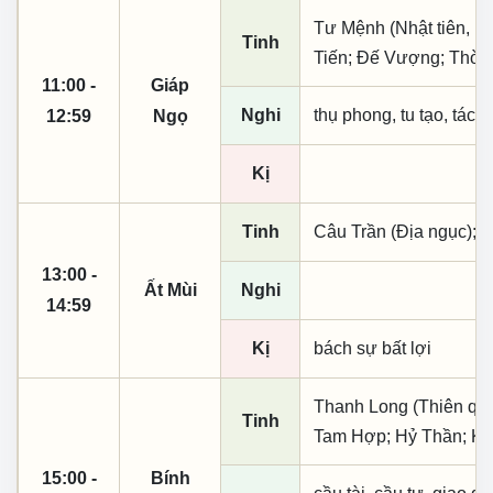
Tư Mệnh (Nhật tiên, ph
Tinh
Tiến; Đế Vượng; Thời
11:00 -
Giáp
Nghi
thụ phong, tu tạo, tác t
12:59
Ngọ
Kị
Tinh
Câu Trần (Địa ngục); T
13:00 -
Ất Mùi
Nghi
14:59
Kị
bách sự bất lợi
Thanh Long (Thiên quý, 
Tinh
Tam Hợp; Hỷ Thần; Kế
15:00 -
Bính