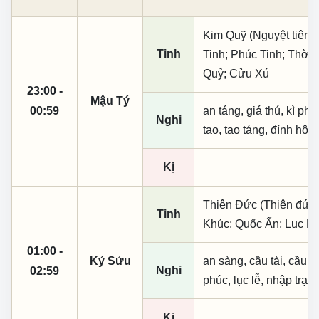
Kim Quỹ (Nguyệt tiên,
Tinh
Tinh; Phúc Tinh; Thời
Quỷ; Cửu Xú
23:00 -
Mậu Tý
00:59
an táng, giá thú, kì ph
Nghi
tạo, tạo táng, đính hôn
Kị
Thiên Đức (Thiên đức,
Tinh
Khúc; Quốc Ấn; Lục H
01:00 -
Kỷ Sửu
an sàng, cầu tài, cầu tự,
Nghi
02:59
phúc, lục lễ, nhập trạc
Kị