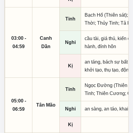
Bạch Hổ (Thiên sát); T
Tinh
Thời; Thủy Tinh; Tả P
03:00 -
Canh
cầu tài, giá thú, kiến q
Nghi
04:59
Dần
hành, đính hôn
an táng, bách sự bất lợ
Kị
khởi tạo, thụ tạo, động
Ngọc Đường (Thiên khai
Tinh
Tinh; Thiên Cương; C
05:00 -
Tân Mão
Nghi
an sàng, an táo, khai 
06:59
Kị