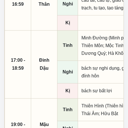
cầu tài, cầu tự, giao dịc
Nghi
16:59
Thân
trạch, tu tạo, tạo táng,
Kị
Minh Đường (Minh phụ,
Tinh
Thiên Môn; Mộc Tinh; 
Dương Quý; Hà Khôi
17:00 -
Đinh
18:59
Dậu
bách sự nghi dụng, giá t
Nghi
đính hôn
Kị
bách sự bất lợi
Thiên Hình (Thiên hình
Tinh
Thái Âm; Hữu Bật
19:00 -
Mậu