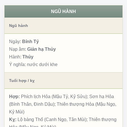
NGŨ HÀNH
Ngũ hành
Ngày:
Bính Tý
Nạp âm:
Giản hạ Thủy
Hành:
Thủy
Ý nghĩa:
nước dưới khe
Tuổi hợp / kỵ
Hợp:
Phích lịch Hỏa (Mậu Tý, Kỷ Sửu); Sơn hạ Hỏa
(Bính Thân, Đinh Dậu); Thiên thượng Hỏa (Mậu Ngọ,
Kỷ Mùi)
Kỵ:
Lộ bàng Thổ (Canh Ngọ, Tân Mùi); Thiên thượng