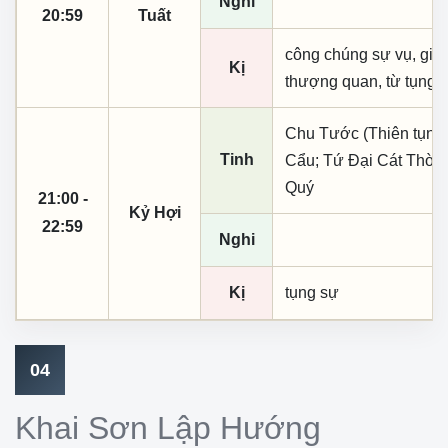
Nghi
20:59
Tuất
công chúng sự vụ, giá 
Kị
thượng quan, từ tụng
Chu Tước (Thiên tụng)
Tinh
Cẩu; Tứ Đại Cát Thời;
Quý
21:00 -
Kỷ Hợi
22:59
Nghi
Kị
tụng sự
04
Khai Sơn Lập Hướng