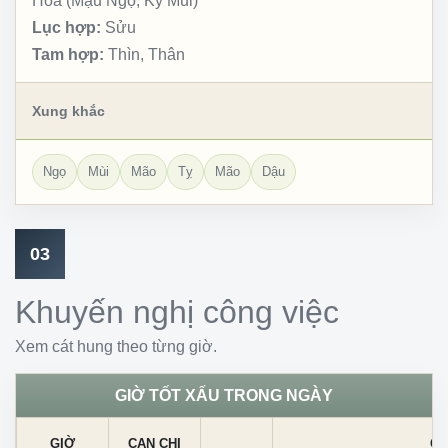
Hỏa (Mậu Ngọ, Kỷ Mùi)
Lục hợp:
Sửu
Tam hợp:
Thìn, Thân
Xung khắc
Ngọ
Mùi
Mão
Tỵ
Mão
Dậu
03
Khuyến nghị công việc
Xem cát hung theo từng giờ.
GIỜ TỐT XẤU TRONG NGÀY
GIỜ
CAN CHI
CÁ