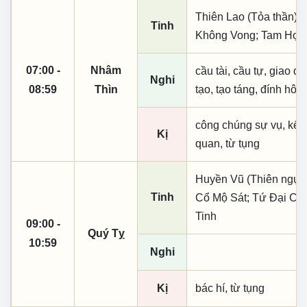
Thiên Lao (Tỏa thần); 
Tinh
Không Vong; Tam Hợp
07:00 -
Nhâm
cầu tài, cầu tự, giao dịc
Nghi
08:59
Thìn
tạo, tạo táng, đính hôn
công chúng sự vụ, kết
Kị
quan, từ tụng
Huyền Vũ (Thiên ngục);
Tinh
Cổ Mộ Sát; Tứ Đại Cát
Tinh
09:00 -
Quý Tỵ
10:59
Nghi
Kị
bác hí, từ tụng