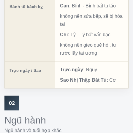
Can:
Bính
-
Bính bất tu táo
Bành tổ bách kỵ
không nên sửa bếp, sẽ bị hỏa
tai
Chi:
Tý
-
Tý bất vấn bặc
không nên gieo quẻ hỏi, tự
rước lấy tai ương
Trực ngày:
Nguy
Trực ngày / Sao
Sao Nhị Thập Bát Tú:
Cơ
02
Ngũ hành
Ngũ hành và tuổi hợp khắc.