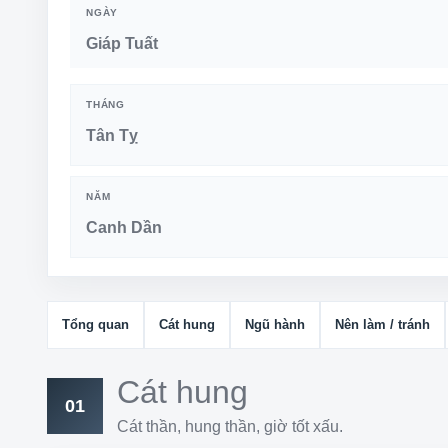
NGÀY
Giáp Tuất
THÁNG
Tân Tỵ
NĂM
Canh Dần
Tổng quan
Cát hung
Ngũ hành
Nên làm / tránh
Cát hung
01
Cát thần, hung thần, giờ tốt xấu.