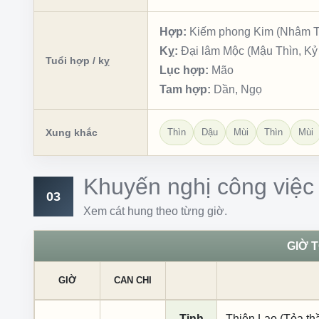
Hợp:
Kiếm phong Kim (Nhâm Th
Kỵ:
Đại lâm Mộc (Mậu Thìn, Kỷ 
Tuổi hợp / kỵ
Lục hợp:
Mão
Tam hợp:
Dần, Ngọ
Xung khắc
Thìn
Dậu
Mùi
Thìn
Mùi
Khuyến nghị công việc
03
Xem cát hung theo từng giờ.
GIỜ 
GIỜ
CAN CHI
Tinh
Thiên Lao (Tỏa thầ