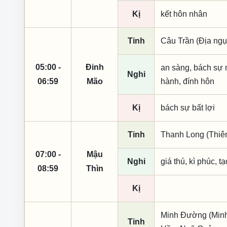
Kị
kết hôn nhân
Tinh
Câu Trần (Địa ng
05:00 -
Đinh
an sàng, bách sự ng
Nghi
06:59
Mão
hành, đính hôn
Kị
bách sự bất lợi
Tinh
Thanh Long (Thiên 
07:00 -
Mậu
Nghi
giá thú, kì phúc, t
08:59
Thìn
Kị
Minh Đường (Minh 
Tinh