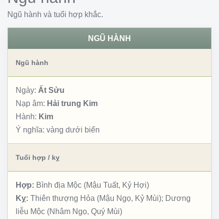
Ngũ hành và tuổi hợp khắc.
NGŨ HÀNH
Ngũ hành
Ngày:
Ất Sửu
Nạp âm:
Hải trung Kim
Hành:
Kim
Ý nghĩa:
vàng dưới biển
Tuổi hợp / kỵ
Hợp:
Bình địa Mộc (Mậu Tuất, Kỷ Hợi)
Kỵ:
Thiên thượng Hỏa (Mậu Ngọ, Kỷ Mùi); Dương
liễu Mộc (Nhâm Ngọ, Quý Mùi)