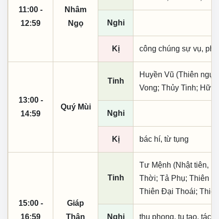
11:00 -
Nhâm
Nghi
12:59
Ngọ
Kị
công chúng sự vụ, phó
Huyền Vũ (Thiên ngục)
Tinh
Vong; Thủy Tinh; Hữu 
13:00 -
Quý Mùi
Nghi
14:59
Kị
bác hí, từ tụng
Tư Mệnh (Nhật tiên, ph
Tinh
Thời; Tả Phụ; Thiên Ấ
Thiên Đại Thoái; Thiê
15:00 -
Giáp
16:59
Thân
Nghi
thụ phong, tu tạo, tác t