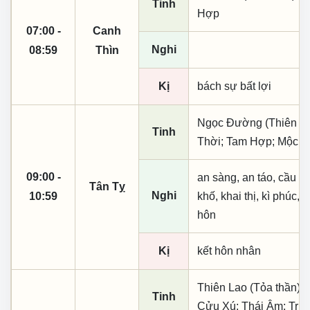
Tinh
Hợp
07:00 -
Canh
Nghi
08:59
Thìn
Kị
bách sự bất lợi
Ngọc Đường (Thiên khai
Tinh
Thời; Tam Hợp; Mộc T
09:00 -
an sàng, an táo, cầu tà
Tân Tỵ
Nghi
10:59
khố, khai thị, kì phúc, n
hôn
Kị
kết hôn nhân
Thiên Lao (Tỏa thần); 
Tinh
Cửu Xú; Thái Âm; Trư