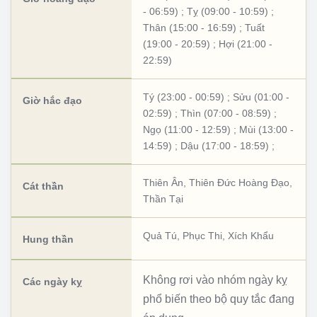
- 06:59)
;
Tỵ (09:00 - 10:59)
;
Thân (15:00 - 16:59)
;
Tuất
(19:00 - 20:59)
;
Hợi (21:00 -
22:59)
Tý (23:00 - 00:59)
;
Sửu (01:00 -
Giờ hắc đạo
02:59)
;
Thìn (07:00 - 08:59)
;
Ngọ (11:00 - 12:59)
;
Mùi (13:00 -
14:59)
;
Dậu (17:00 - 18:59)
;
Thiên Ân
,
Thiên Đức Hoàng Đạo
,
Cát thần
Thần Tại
Quả Tú
,
Phục Thi
,
Xích Khẩu
Hung thần
Không rơi vào nhóm ngày kỵ
Các ngày kỵ
phổ biến theo bộ quy tắc đang