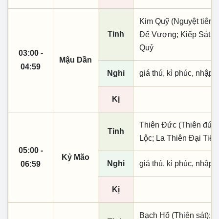
Kim Quỹ (Nguyệt tiên, 
Tinh
Đế Vượng; Kiếp Sát; L
Quỷ
03:00 -
Mậu Dần
04:59
Nghi
giá thú, kì phúc, nhập t
Kị
Thiên Đức (Thiên đức,
Tinh
Lộc; La Thiên Đại Tiế
05:00 -
Kỷ Mão
Nghi
giá thú, kì phúc, nhập t
06:59
Kị
Bạch Hổ (Thiên sát); H