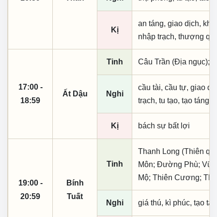
an táng, giao dịch, khai
Kị
nhập trạch, thượng qua
Tinh
Câu Trần (Địa ngục);
17:00 -
cầu tài, cầu tự, giao dịc
Ất Dậu
Nghi
18:59
trạch, tu tạo, tạo táng,
Kị
bách sự bất lợi
Thanh Long (Thiên quý,
Tinh
Môn; Đường Phù; Vũ K
Mộ; Thiên Cương; Thiê
19:00 -
Bính
20:59
Tuất
Nghi
giá thú, kì phúc, tạo tá