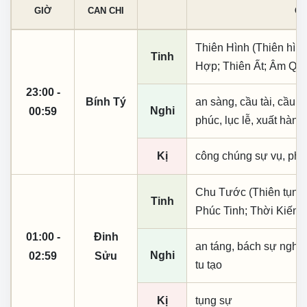
GIỜ
CAN CHI
CÁ
Thiên Hình (Thiên hình
Tinh
Hợp; Thiên Ất; Âm Qu
23:00 -
Bính Tý
an sàng, cầu tài, cầu tự,
Nghi
00:59
phúc, lục lễ, xuất hành
Kị
công chúng sự vụ, phó
Chu Tước (Thiên tụng)
Tinh
Phúc Tinh; Thời Kiến
01:00 -
Đinh
an táng, bách sự nghi 
Nghi
02:59
Sửu
tu tạo
Kị
tụng sự