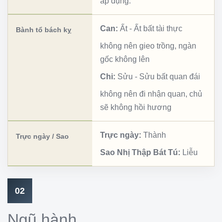
áp dụng.
Can:
Ất
-
Ất bất tài thực
Bành tổ bách kỵ
không nên gieo trồng, ngàn
gốc không lên
Chi:
Sửu
-
Sửu bất quan đái
không nên đi nhận quan, chủ
sẽ không hồi hương
Trực ngày:
Thành
Trực ngày / Sao
Sao Nhị Thập Bát Tú:
Liễu
02
Ngũ hành