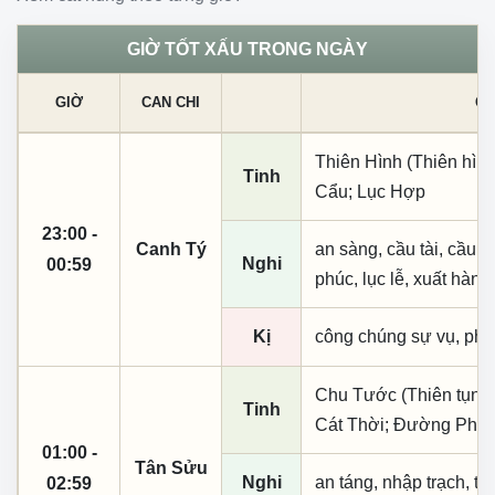
GIỜ TỐT XẤU TRONG NGÀY
GIỜ
CAN CHI
CÁ
Thiên Hình (Thiên hình
Tinh
Cẩu; Lục Hợp
23:00 -
Canh Tý
an sàng, cầu tài, cầu tự,
Nghi
00:59
phúc, lục lễ, xuất hành
Kị
công chúng sự vụ, phó
Chu Tước (Thiên tụng)
Tinh
Cát Thời; Đường Phù; 
01:00 -
Tân Sửu
Nghi
an táng, nhập trạch, t
02:59