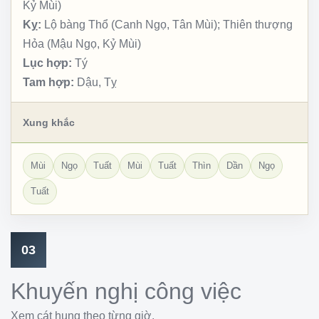
Kỷ Mùi)
Kỵ:
Lộ bàng Thổ (Canh Ngọ, Tân Mùi); Thiên thượng
Hỏa (Mậu Ngọ, Kỷ Mùi)
Lục hợp:
Tý
Tam hợp:
Dậu, Tỵ
Xung khắc
Mùi
Ngọ
Tuất
Mùi
Tuất
Thìn
Dần
Ngọ
Tuất
03
Khuyến nghị công việc
Xem cát hung theo từng giờ.