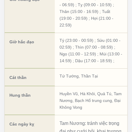
- 06:59)
;
Tỵ (09:00 - 10:59)
;
Thân (15:00 - 16:59)
;
Tuất
(19:00 - 20:59)
;
Hợi (21:00 -
22:59)
Tý (23:00 - 00:59)
;
Sửu (01:00 -
Giờ hắc đạo
02:59)
;
Thìn (07:00 - 08:59)
;
Ngọ (11:00 - 12:59)
;
Mùi (13:00 -
14:59)
;
Dậu (17:00 - 18:59)
;
Tứ Tướng
,
Thần Tại
Cát thần
Huyền Vũ
,
Hà Khôi
,
Quả Tú
,
Tam
Hung thần
Nương
,
Bạch Hổ trung cung
,
Đại
Không Vong
Tam Nương: tránh việc trọng
Các ngày kỵ
đại như cưới hỏi, khai trương,