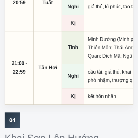
20:59
Tuất
Nghi
giá thú, kì phúc, tạo tá
Kị
Minh Đường (Minh phụ,
Tinh
Thiên Môn; Thái Âm; T
Quan; Dịch Mã; Ngũ Q
21:00 -
Tân Hợi
22:59
cầu tài, giá thú, khai th
Nghi
phó nhậm, thượng quan,
Kị
kết hôn nhân
04
Khai Sơn Lập Hướng