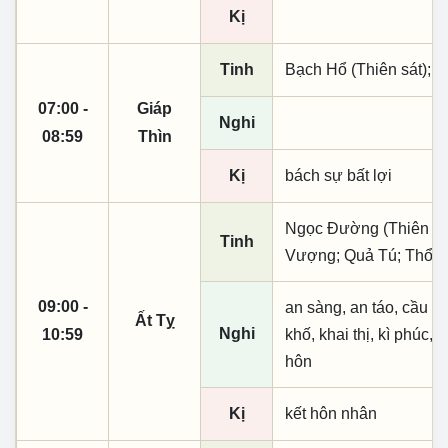
Kị
Tinh
Bạch Hổ (Thiên sát); 
07:00 -
Giáp
Nghi
08:59
Thìn
Kị
bách sự bất lợi
Ngọc Đường (Thiên khai
Tinh
Vượng; Quả Tú; Thổ T
09:00 -
an sàng, an táo, cầu tà
Ất Tỵ
Nghi
10:59
khố, khai thị, kì phúc, n
hôn
Kị
kết hôn nhân