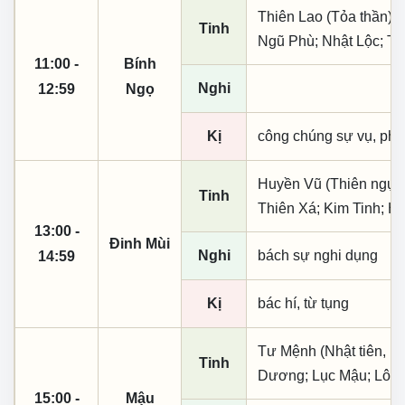
Thiên Lao (Tỏa thần); 
Tinh
Ngũ Phù; Nhật Lộc; T
11:00 -
Bính
Nghi
12:59
Ngọ
Kị
công chúng sự vụ, phó
Huyền Vũ (Thiên ngục)
Tinh
Thiên Xá; Kim Tinh; H
13:00 -
Đinh Mùi
Nghi
bách sự nghi dụng
14:59
Kị
bác hí, từ tụng
Tư Mệnh (Nhật tiên, ph
Tinh
Dương; Lục Mậu; Lôi 
15:00 -
Mậu