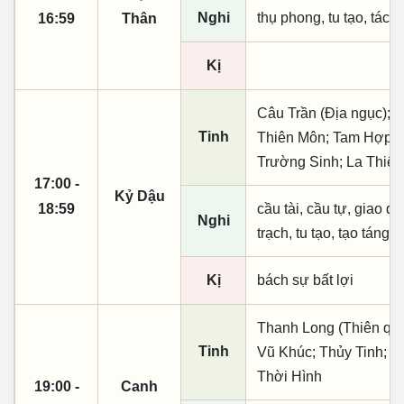
Nghi
thụ phong, tu tạo, tác t
16:59
Thân
Kị
Câu Trần (Địa ngục); 
Tinh
Thiên Môn; Tam Hợp; T
Trường Sinh; La Thiên
17:00 -
Kỷ Dậu
18:59
cầu tài, cầu tự, giao dịc
Nghi
trạch, tu tạo, tạo táng,
Kị
bách sự bất lợi
Thanh Long (Thiên quý, 
Tinh
Vũ Khúc; Thủy Tinh; Đ
Thời Hình
19:00 -
Canh