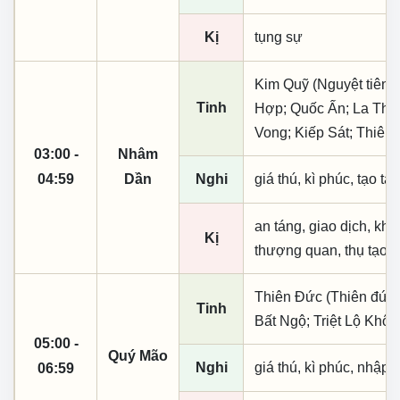
Kị
tụng sự
Kim Quỹ (Nguyệt tiên, 
Tinh
Hợp; Quốc Ấn; La Thiê
Vong; Kiếp Sát; Thiên
03:00 -
Nhâm
04:59
Dần
Nghi
giá thú, kì phúc, tạo tá
an táng, giao dịch, khai
Kị
thượng quan, thụ tạo, 
Thiên Đức (Thiên đức,
Tinh
Bất Ngộ; Triệt Lộ Khô
05:00 -
Quý Mão
Nghi
giá thú, kì phúc, nhập t
06:59