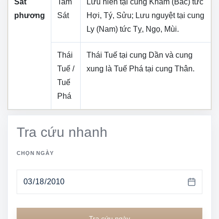
Sát
Tam
Lưu niên tại cung
Khảm (Bắc)
tức
phương
Sát
Hợi, Tý, Sửu
; Lưu nguyệt tại cung
Ly (Nam)
tức
Tỵ, Ngọ, Mùi
.
Thái
Thái Tuế tại cung
Dần
và cung
Tuế /
xung là Tuế Phá tại cung
Thân
.
Tuế
Phá
Tra cứu nhanh
CHỌN NGÀY
Tra cứu ngày