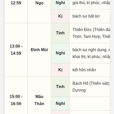
Nghi
giá thú, kì phúc, nhập t
12:59
Ngọ
Kị
bách sự bất lợi
Thiên Đức (Thiên đức,
Tinh
Thời; Tam Hợp; Thiên 
13:00 -
Đinh Mùi
bách sự nghi dụng, cầu 
Nghi
14:59
khai thị, kì phúc, nhập 
Kị
kết hôn nhân
Bạch Hổ (Thiên sát); K
Tinh
Dương
15:00 -
Mậu
Nghi
16:59
Thân