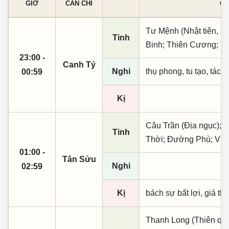
GIỜ
CAN CHI
CÁ
Tư Mệnh (Nhật tiên, ph
Tinh
Binh; Thiên Cương; T
23:00 -
Canh Tý
Nghi
thụ phong, tu tạo, tác t
00:59
Kị
Câu Trần (Địa ngục); 
Tinh
Thời; Đường Phù; Vũ 
01:00 -
Tân Sửu
Nghi
02:59
Kị
bách sự bất lợi, giá th
Thanh Long (Thiên quý,