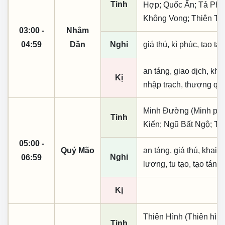
Tinh
Hợp; Quốc Ấn; Tả Phụ; 
Không Vong; Thiên Tặ
03:00 -
Nhâm
04:59
Dần
Nghi
giá thú, kì phúc, tạo tá
an táng, giao dịch, khai
Kị
nhập trạch, thượng qua
Minh Đường (Minh phụ,
Tinh
Kiến; Ngũ Bất Ngộ; Tr
05:00 -
Quý Mão
an táng, giá thú, khai t
Nghi
06:59
lương, tu tạo, tạo táng
Kị
Thiên Hình (Thiên hình
Tinh