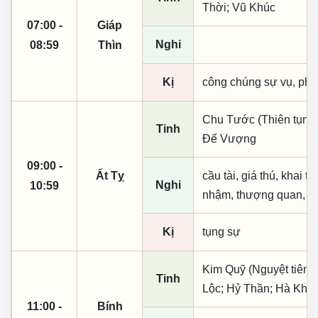
Thời; Vũ Khúc
07:00 -
Giáp
Nghi
08:59
Thìn
Kị
công chúng sự vụ, phó
Chu Tước (Thiên tụng)
Tinh
Đế Vượng
09:00 -
Ất Tỵ
cầu tài, giá thú, khai t
Nghi
10:59
nhậm, thượng quan, tạo
Kị
tụng sự
Kim Quỹ (Nguyệt tiên, 
Tinh
Lộc; Hỷ Thần; Hà Khôi
11:00 -
Bính