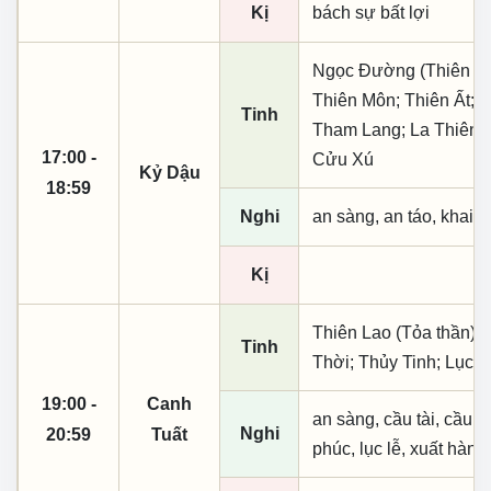
Kị
bách sự bất lợi
Ngọc Đường (Thiên khai
Thiên Môn; Thiên Ất; 
Tinh
Tham Lang; La Thiên Đ
17:00 -
Cửu Xú
Kỷ Dậu
18:59
Nghi
an sàng, an táo, khai 
Kị
Thiên Lao (Tỏa thần); 
Tinh
Thời; Thủy Tinh; Lục 
19:00 -
Canh
an sàng, cầu tài, cầu tự,
Nghi
20:59
Tuất
phúc, lục lễ, xuất hành