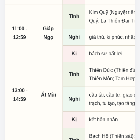
Kim Quỹ (Nguyệt tiên, 
Tinh
Quý; La Thiên Đại Tiế
11:00 -
Giáp
Nghi
giá thú, kì phúc, nhập t
12:59
Ngọ
Kị
bách sự bất lợi
Thiên Đức (Thiên đức,
Tinh
Thiên Môn; Tam Hợp; 
13:00 -
Ất Mùi
cầu tài, cầu tự, giao dịc
Nghi
14:59
trạch, tu tạo, tạo táng,
Kị
kết hôn nhân
Bạch Hổ (Thiên sát); K