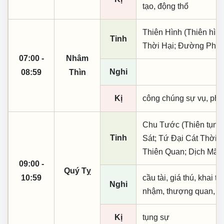
tạo, động thổ
Thiên Hình (Thiên hình
Tinh
Thời Hại; Đường Phù;
07:00 -
Nhâm
Nghi
08:59
Thìn
Kị
công chúng sự vụ, phó
Chu Tước (Thiên tụng)
Tinh
Sát; Tứ Đại Cát Thời; 
Thiên Quan; Dịch Mã
09:00 -
Quý Tỵ
10:59
cầu tài, giá thú, khai t
Nghi
nhậm, thượng quan, tạo
Kị
tụng sự