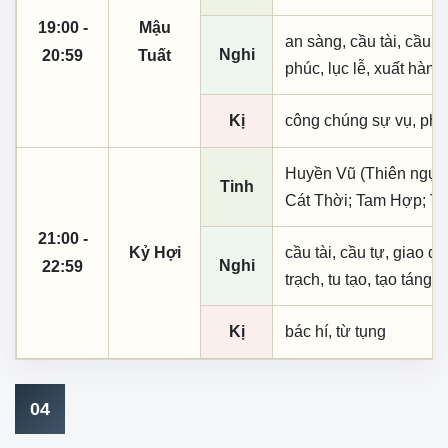
19:00 -
Mậu
an sàng, cầu tài, cầu tự,
Nghi
20:59
Tuất
phúc, lục lễ, xuất hành
Kị
công chúng sự vụ, phó
Huyền Vũ (Thiên ngục)
Tinh
Cát Thời; Tam Hợp; Th
21:00 -
Kỷ Hợi
cầu tài, cầu tự, giao dịc
Nghi
22:59
trạch, tu tạo, tạo táng,
Kị
bác hí, từ tụng
04