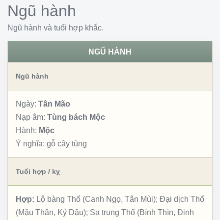
Ngũ hành
Ngũ hành và tuổi hợp khắc.
NGŨ HÀNH
Ngũ hành
Ngày:
Tân Mão
Nạp âm:
Tùng bách Mộc
Hành:
Mộc
Ý nghĩa:
gỗ cây tùng
Tuổi hợp / kỵ
Hợp:
Lộ bàng Thổ (Canh Ngọ, Tân Mùi); Đại dịch Thổ
(Mậu Thân, Kỷ Dậu); Sa trung Thổ (Bính Thìn, Đinh