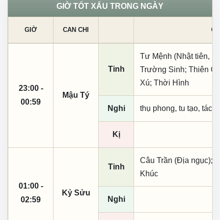
GIỜ TỐT XẤU TRONG NGÀY
GIỜ
CAN CHI
CÁ
Tư Mệnh (Nhật tiên, ph
Tinh
Trường Sinh; Thiên C
Xú; Thời Hình
23:00 -
Mậu Tý
00:59
Nghi
thụ phong, tu tạo, tác t
Kị
Câu Trần (Địa ngục); 
Tinh
Khúc
01:00 -
Kỷ Sửu
Nghi
02:59