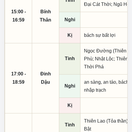
Tinh
Đại Cát Thời; Ngũ Hợ
15:00 -
Bính
Nghi
16:59
Thân
Kị
bách sự bất lợi
Ngọc Đường (Thiên khai
Tinh
Phù; Nhật Lộc; Thiên 
Thời Phá
17:00 -
Đinh
18:59
Dậu
an sàng, an táo, bách 
Nghi
nhập trạch
Kị
Thiên Lao (Tỏa thần);
Tinh
Bật