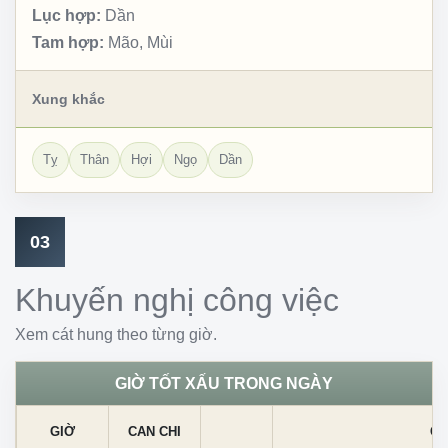
Lục hợp:
Dần
Tam hợp:
Mão, Mùi
Xung khắc
Tỵ
Thân
Hợi
Ngọ
Dần
03
Khuyến nghị công việc
Xem cát hung theo từng giờ.
GIỜ TỐT XẤU TRONG NGÀY
GIỜ
CAN CHI
CÁ