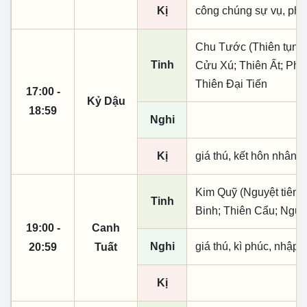
Kị
công chúng sự vụ, phó
Chu Tước (Thiên tụng)
Tinh
Cửu Xú; Thiên Ất; Phú
Thiên Đại Tiến
17:00 -
Kỷ Dậu
18:59
Nghi
Kị
giá thú, kết hôn nhân, 
Kim Quỹ (Nguyệt tiên, 
Tinh
Binh; Thiên Cẩu; Ngũ
19:00 -
Canh
Nghi
giá thú, kì phúc, nhập t
20:59
Tuất
Kị