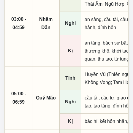
Thái Âm; Ngũ Hợp; Qu
03:00 -
Nhâm
an sàng, cầu tài, cầu tự,
Nghi
04:59
Dần
hành, đính hôn
an táng, bách sự bất l
Kị
thương khố, khởi tạo,
quan, thụ tạo, từ tụng,
Huyền Vũ (Thiên ngục)
Tinh
Không Vong; Tam Hợp;
05:00 -
Quý Mão
cầu tài, cầu tự, giao dịc
Nghi
06:59
tạo, tạo táng, đính hôn
Kị
bác hí, kết hôn nhân, t