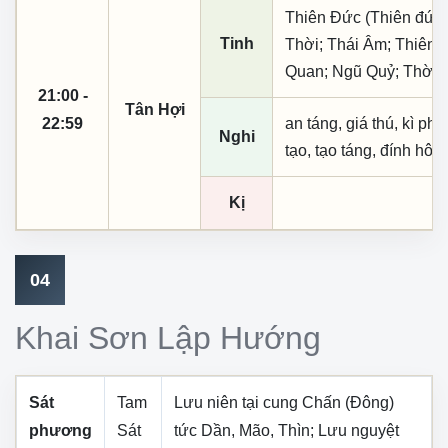
Thiên Đức (Thiên đức,
Tinh
Thời; Thái Âm; Thiên 
Quan; Ngũ Quỷ; Thời 
21:00 -
Tân Hợi
22:59
an táng, giá thú, kì ph
Nghi
tạo, tạo táng, đính hôn
Kị
04
Khai Sơn Lập Hướng
Sát
Tam
Lưu niên tại cung
Chấn (Đông)
phương
Sát
tức
Dần, Mão, Thìn
; Lưu nguyệt