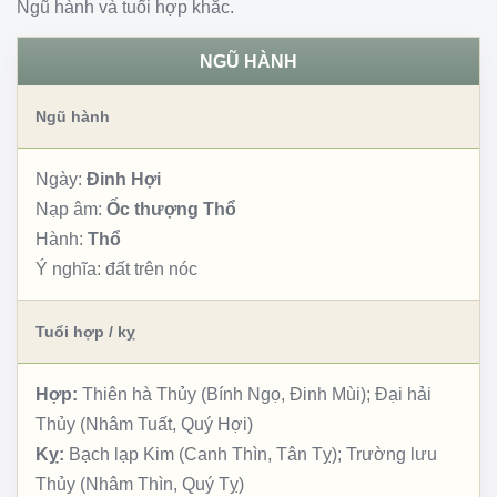
Ngũ hành và tuổi hợp khắc.
NGŨ HÀNH
Ngũ hành
Ngày:
Đinh Hợi
Nạp âm:
Ốc thượng Thổ
Hành:
Thổ
Ý nghĩa:
đất trên nóc
Tuổi hợp / kỵ
Hợp:
Thiên hà Thủy (Bính Ngọ, Đinh Mùi); Đại hải
Thủy (Nhâm Tuất, Quý Hợi)
Kỵ:
Bạch lạp Kim (Canh Thìn, Tân Tỵ); Trường lưu
Thủy (Nhâm Thìn, Quý Tỵ)