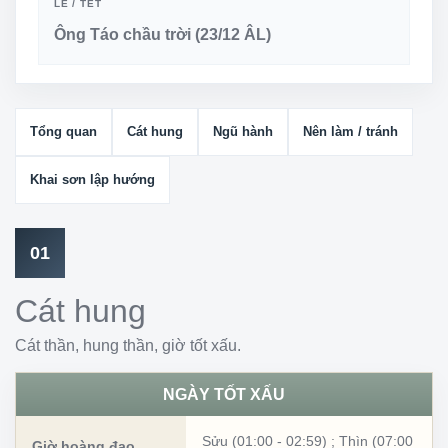
LỄ / TẾT
Ông Táo chầu trời (23/12 ÂL)
Tổng quan
Cát hung
Ngũ hành
Nên làm / tránh
Khai sơn lập hướng
01
Cát hung
Cát thần, hung thần, giờ tốt xấu.
NGÀY TỐT XẤU
Sửu (01:00 - 02:59)
;
Thìn (07:00
Giờ hoàng đạo