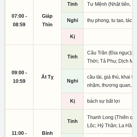
Tinh
Tư Mệnh (Nhật tiên, ph
07:00 -
Giáp
Nghi
thụ phong, tu tạo, tác t
08:59
Thìn
Kị
Câu Trần (Địa ngục); T
Tinh
Thời; Tả Phụ; Dịch M
09:00 -
Ất Tỵ
cầu tài, giá thú, khai t
Nghi
10:59
nhậm, thượng quan, tạo
Kị
bách sự bất lợi
Thanh Long (Thiên quý,
Tinh
Lộc; Hỷ Thần; La Hầu;
11:00 -
Bính