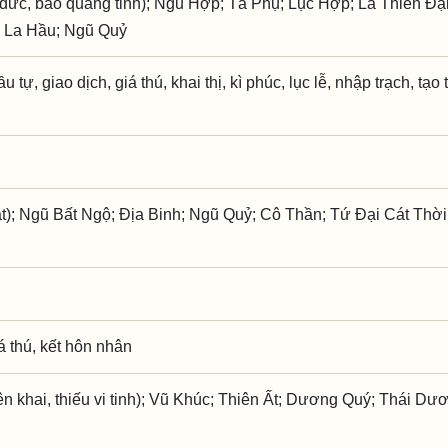
đức, bảo quang tinh); Ngũ Hợp; Tả Phụ; Lục Hợp; La Thiên Đại
; La Hầu; Ngũ Quỷ
u tự, giao dịch, giá thú, khai thị, kì phúc, lục lễ, nhập trạch, tạo 
t); Ngũ Bất Ngộ; Địa Binh; Ngũ Quỷ; Cô Thần; Tứ Đại Cát Thời
iá thú, kết hôn nhân
 khai, thiếu vi tinh); Vũ Khúc; Thiên Ất; Dương Quý; Thái Dư