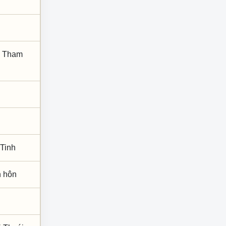
; Tham
 Tinh
nh hôn