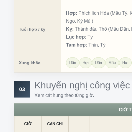
Hợp:
Phích lịch Hỏa (Mậu Tý,
Ngọ, Kỷ Mùi)
Kỵ:
Thành đầu Thổ (Mậu Dần, K
Tuổi hợp / kỵ
Lục hợp:
Tỵ
Tam hợp:
Thìn, Tý
Xung khắc
Dần
Hợi
Dần
Mão
Hợi
Khuyến nghị công việc
03
Xem cát hung theo từng giờ.
GIỜ 
GIỜ
CAN CHI