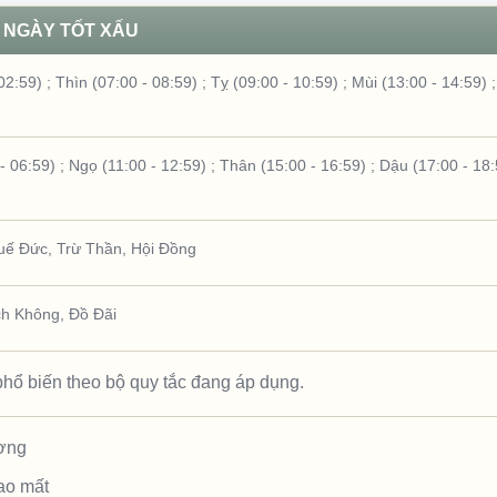
NGÀY TỐT XẤU
02:59)
;
Thìn (07:00 - 08:59)
;
Tỵ (09:00 - 10:59)
;
Mùi (13:00 - 14:59)
- 06:59)
;
Ngọ (11:00 - 12:59)
;
Thân (15:00 - 16:59)
;
Dậu (17:00 - 18:
uế Đức
,
Trừ Thần
,
Hội Đồng
ch Không
,
Đồ Đãi
hổ biến theo bộ quy tắc đang áp dụng.
ương
ao mất