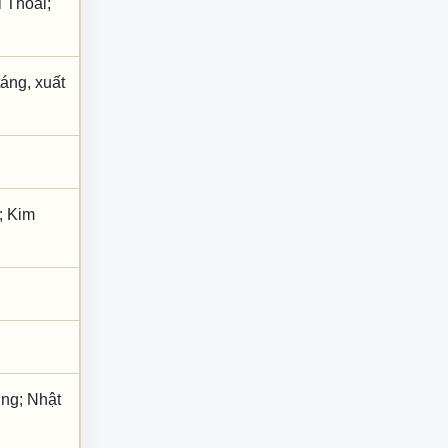
 Thoái;
táng, xuất
; Kim
ơng; Nhật