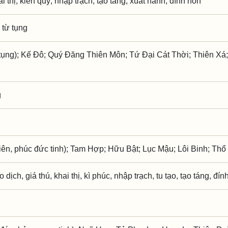
hai thị, kiến quý, nhập trạch, tạo táng, xuất hành, đính hôn
 từ tụng
ụng); Kế Đô; Quý Đăng Thiên Môn; Tứ Đại Cát Thời; Thiên Xá
g
iên, phúc đức tinh); Tam Hợp; Hữu Bật; Lục Mậu; Lôi Binh; Thổ
o dịch, giá thú, khai thị, kì phúc, nhập trạch, tu tạo, tạo táng, đí