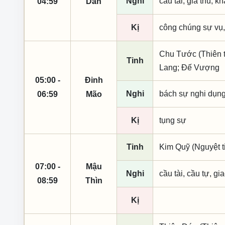
Nghi
cầu tài, giá thú, k
04:59
Dần
Kị
công chúng sự vụ,
Chu Tước (Thiên t
Tinh
Lang; Đế Vượng
05:00 -
Đinh
Nghi
bách sự nghi dụn
06:59
Mão
Kị
tụng sự
Tinh
Kim Quỹ (Nguyệt t
07:00 -
Mậu
Nghi
cầu tài, cầu tự, gia
08:59
Thìn
Kị