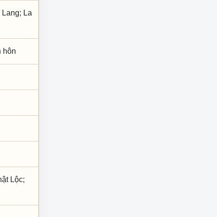
m Lang; La
nh hôn
ật Lộc;