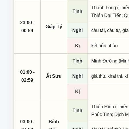
Thanh Long (Thiên
Tinh
Thiên Đại Tiến; Q
23:00 -
Giáp Tý
Nghi
cầu tài, cầu tự, gia
00:59
Kị
kết hôn nhân
Tinh
Minh Đường (Minh 
01:00 -
Ất Sửu
Nghi
giá thú, khai thị, k
02:59
Kị
Thiên Hình (Thiên
Tinh
Phúc Tinh; Dịch M
03:00 -
Bính