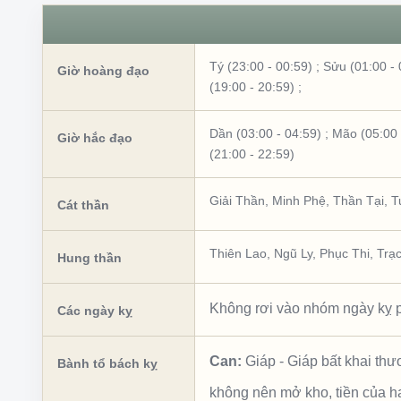
Tý (23:00 - 00:59)
;
Sửu (01:00 - 
Giờ hoàng đạo
(19:00 - 20:59)
;
Dần (03:00 - 04:59)
;
Mão (05:00 
Giờ hắc đạo
(21:00 - 22:59)
Giải Thần
,
Minh Phệ
,
Thần Tại
,
T
Cát thần
Thiên Lao
,
Ngũ Ly
,
Phục Thi
,
Trạ
Hung thần
Không rơi vào nhóm ngày kỵ p
Các ngày kỵ
Can:
Giáp
-
Giáp bất khai th
Bành tổ bách kỵ
không nên mở kho, tiền của h