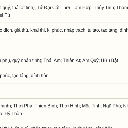
 quý, thái ất tinh); Tứ Đại Cát Thời; Tam Hợp; Thủy Tinh; Tha
uả Tú
o dịch, giá thú, khai thị, kì phúc, nhập trạch, tu tạo, tạo táng, đí
phụ, quý nhân tinh); Thái Âm; Thiên Ất; Âm Quý; Hữu Bật
ì phúc, tạo táng, đính hôn
 hình); Thời Phá; Thiên Binh; Thời Hình; Mộc Tinh; Ngũ Phù; Nh
ã; Hỷ Thần