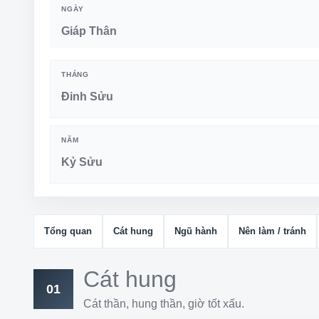
NGÀY
Giáp Thân
THÁNG
Đinh Sửu
NĂM
Kỷ Sửu
Tổng quan
Cát hung
Ngũ hành
Nên làm / tránh
Cát hung
01
Cát thần, hung thần, giờ tốt xấu.