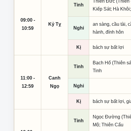
Thiên Đức (Thiên 
Tinh
Kiếp Sát; Hà Khôi
09:00 -
Kỷ Tỵ
an sàng, cầu tài, cầ
Nghi
10:59
hành, đính hôn
Kị
bách sự bất lợi
Bạch Hổ (Thiên sá
Tinh
Tinh
11:00 -
Canh
Nghi
12:59
Ngọ
Kị
bách sự bất lợi, g
Ngọc Đường (Thiên
Tinh
Mộ; Thiên Cẩu