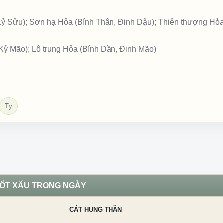
 Kỷ Sửu); Sơn hạ Hỏa (Bính Thân, Đinh Dậu); Thiên thượng Hỏ
ỷ Mão); Lô trung Hỏa (Bính Dần, Đinh Mão)
Tỵ
TỐT XẤU TRONG NGÀY
CÁT HUNG THẦN