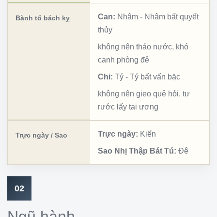
Can:
Nhâm
-
Nhâm bất quyết
Bành tổ bách kỵ
thủy
không nên tháo nước, khó
canh phòng đê
Chi:
Tý
-
Tý bất vấn bặc
không nên gieo quẻ hỏi, tự
rước lấy tai ương
Trực ngày:
Kiến
Trực ngày / Sao
Sao Nhị Thập Bát Tú:
Đê
02
Ngũ hành