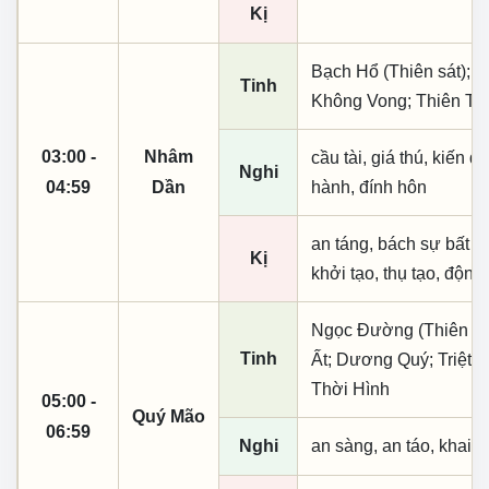
Kị
Bạch Hổ (Thiên sát); L
Tinh
Không Vong; Thiên Tặc
03:00 -
Nhâm
cầu tài, giá thú, kiến q
Nghi
04:59
Dần
hành, đính hôn
an táng, bách sự bất lợ
Kị
khởi tạo, thụ tạo, động
Ngọc Đường (Thiên khai
Tinh
Ất; Dương Quý; Triệt 
Thời Hình
05:00 -
Quý Mão
06:59
Nghi
an sàng, an táo, khai 