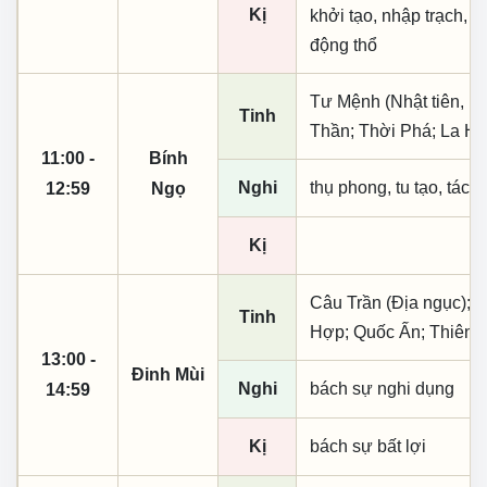
Kị
khởi tạo, nhập trạch, t
động thổ
Tư Mệnh (Nhật tiên, p
Tinh
Thần; Thời Phá; La Hầ
11:00 -
Bính
Nghi
thụ phong, tu tạo, tác t
12:59
Ngọ
Kị
Câu Trần (Địa ngục); 
Tinh
Hợp; Quốc Ấn; Thiên X
13:00 -
Đinh Mùi
Nghi
bách sự nghi dụng
14:59
Kị
bách sự bất lợi