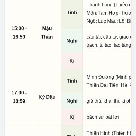
Thanh Long (Thiên quý,
Tinh
Môn; Tam Hợp; Trường
Ngộ; Lục Mậu; Lôi Bin
15:00 -
Mậu
16:59
Thân
cầu tài, cầu tự, giao dịc
Nghi
trạch, tu tạo, tạo táng,
Kị
Minh Đường (Minh phụ,
Tinh
Thiên Đại Tiến; Hà Kh
17:00 -
Kỷ Dậu
Nghi
giá thú, khai thị, kì ph
18:59
Kị
bách sự bất lợi
Thiên Hình (Thiên hình