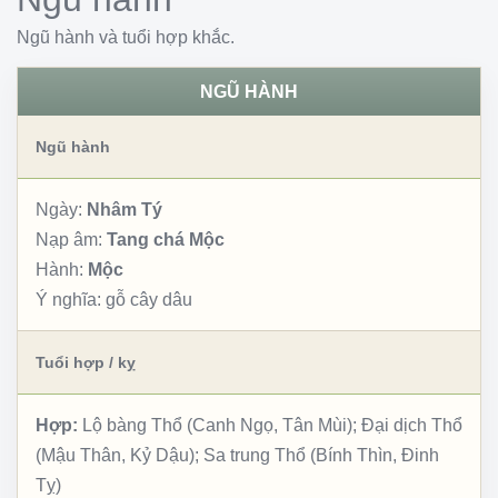
Ngũ hành và tuổi hợp khắc.
NGŨ HÀNH
Ngũ hành
Ngày:
Nhâm Tý
Nạp âm:
Tang chá Mộc
Hành:
Mộc
Ý nghĩa:
gỗ cây dâu
Tuổi hợp / kỵ
Hợp:
Lộ bàng Thổ (Canh Ngọ, Tân Mùi); Đại dịch Thổ
(Mậu Thân, Kỷ Dậu); Sa trung Thổ (Bính Thìn, Đinh
Tỵ)