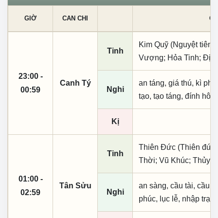
GIỜ
CAN CHI
CÁ
Kim Quỹ (Nguyệt tiên, 
Tinh
Vượng; Hỏa Tinh; Địa 
23:00 -
Canh Tý
an táng, giá thú, kì ph
Nghi
00:59
tạo, tạo táng, đính hôn
Kị
Thiên Đức (Thiên đức,
Tinh
Thời; Vũ Khúc; Thủy T
01:00 -
Tân Sửu
an sàng, cầu tài, cầu tự,
Nghi
02:59
phúc, lục lễ, nhập trạc