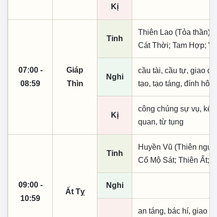
Kị
Thiên Lao (Tỏa thần);
Tinh
Cát Thời; Tam Hợp; Vũ
07:00 -
Giáp
cầu tài, cầu tự, giao dịc
Nghi
08:59
Thìn
tạo, tạo táng, đính hôn
công chúng sự vụ, kết
Kị
quan, từ tụng
Huyền Vũ (Thiên ngục);
Tinh
Cổ Mộ Sát; Thiên Ất; 
09:00 -
Nghi
Ất Tỵ
10:59
an táng, bác hí, giao dị