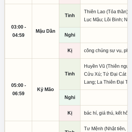
Thiên Lao (Tỏa thần);
Tinh
Lục Mậu; Lôi Binh; Ng
03:00 -
Mậu Dần
Nghi
04:59
Kị
công chúng sự vụ, phó
Huyền Vũ (Thiên ngục)
Tinh
Cửu Xú; Tứ Đại Cát T
Lang; La Thiên Đại Ti
05:00 -
Kỷ Mão
06:59
Nghi
Kị
bác hí, giá thú, kết hôn
Tư Mệnh (Nhật tiên, p