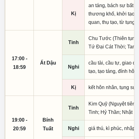
an táng, bách sự bất l
Kị
thương khố, khởi tạo,
quan, thụ tạo, từ tụng,
Chu Tước (Thiên tụng)
Tinh
Tứ Đại Cát Thời; Tam
17:00 -
Ất Dậu
cầu tài, cầu tự, giao dịc
Nghi
18:59
tạo, tạo táng, đính hôn
Kị
kết hôn nhân, tụng sự
Kim Quỹ (Nguyệt tiên,
Tinh
Tinh; Hỷ Thần; Nhật M
19:00 -
Bính
Nghi
giá thú, kì phúc, nhập t
20:59
Tuất