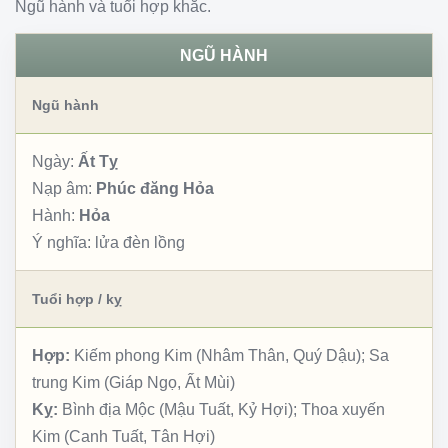
Ngũ hành và tuổi hợp khắc.
NGŨ HÀNH
Ngũ hành
Ngày:
Ất Tỵ
Nạp âm:
Phúc đăng Hỏa
Hành:
Hỏa
Ý nghĩa:
lửa đèn lồng
Tuổi hợp / kỵ
Hợp:
Kiếm phong Kim (Nhâm Thân, Quý Dậu); Sa
trung Kim (Giáp Ngọ, Ất Mùi)
Kỵ:
Bình địa Mộc (Mậu Tuất, Kỷ Hợi); Thoa xuyến
Kim (Canh Tuất, Tân Hợi)