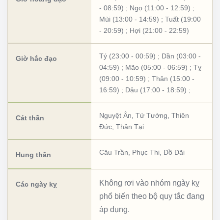
- 08:59)
;
Ngọ (11:00 - 12:59)
;
Mùi (13:00 - 14:59)
;
Tuất (19:00
- 20:59)
;
Hợi (21:00 - 22:59)
Tý (23:00 - 00:59)
;
Dần (03:00 -
Giờ hắc đạo
04:59)
;
Mão (05:00 - 06:59)
;
Tỵ
(09:00 - 10:59)
;
Thân (15:00 -
16:59)
;
Dậu (17:00 - 18:59)
;
Nguyệt Ân
,
Tứ Tướng
,
Thiên
Cát thần
Đức
,
Thần Tại
Câu Trần
,
Phục Thi
,
Đồ Đãi
Hung thần
Không rơi vào nhóm ngày kỵ
Các ngày kỵ
phổ biến theo bộ quy tắc đang
áp dụng.