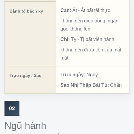
Can:
Ất
-
Ất bất tài thực
Bành tổ bách kỵ
không nên gieo trồng, ngàn
gốc không lên
Chi:
Tỵ
-
Tị bất viễn hành
không nên đi xa tiền của mất
mát
Trực ngày:
Nguy
Trực ngày / Sao
Sao Nhị Thập Bát Tú:
Chẩn
02
Ngũ hành