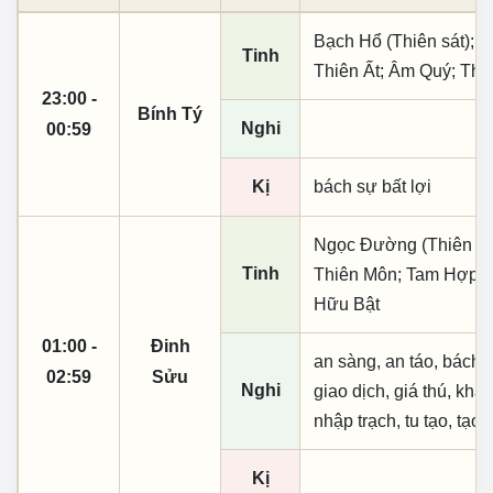
Bạch Hổ (Thiên sát); T
Tinh
Thiên Ất; Âm Quý; Th
23:00 -
Bính Tý
Nghi
00:59
Kị
bách sự bất lợi
Ngọc Đường (Thiên khai
Tinh
Thiên Môn; Tam Hợp; T
Hữu Bật
01:00 -
Đinh
an sàng, an táo, bách s
02:59
Sửu
Nghi
giao dịch, giá thú, khai
nhập trạch, tu tạo, tạo 
Kị