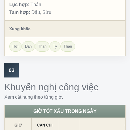
Lục hợp:
Thân
Tam hợp:
Dậu, Sửu
Xung khắc
Hợi
Dần
Thân
Tý
Thân
03
Khuyến nghị công việc
Xem cát hung theo từng giờ.
GIỜ TỐT XẤU TRONG NGÀY
GIỜ
CAN CHI
CÁ