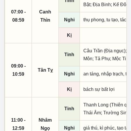
Tinh
Bật; Địa Binh; Kế Đô;
07:00 -
Canh
Nghi
thụ phong, tu tạo, tác t
08:59
Thìn
Kị
Câu Trần (Địa ngục); 
Tinh
Môn; Tả Phụ; Mộc Tinh
09:00 -
Tân Tỵ
Nghi
an táng, nhập trạch, t
10:59
Kị
bách sự bất lợi
Thanh Long (Thiên quý, 
Tinh
Thái Âm; Trường Sinh;
11:00 -
Nhâm
Nghi
giá thú, kì phúc, tạo tá
12:59
Ngọ